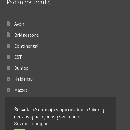
Padangos markė
Avon
Bridgestone
Continental
CST
Dunlop
Heidenau
Maxxis
Metzeler
Ši svetainė naudoja slapukus, kad užtikrintų
Michelin
geriausią patirtį mūsų svetainėje.
Mitas
Sužinoti daugiau