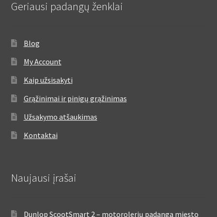
Geriausi padangų ženklai
Blog
My Account
Kaip užsisakyti
Grąžinimai ir pinigų grąžinimas
Užsakymo atšaukimas
Kontaktai
Naujausi įrašai
Dunlop ScootSmart 2 – motorolerių padanga miesto