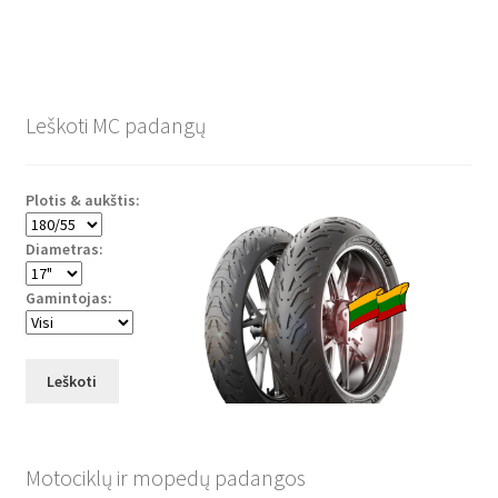
Leškoti MC padangų
Plotis & aukštis:
Diametras:
Gamintojas:
Leškoti
Motociklų ir mopedų padangos