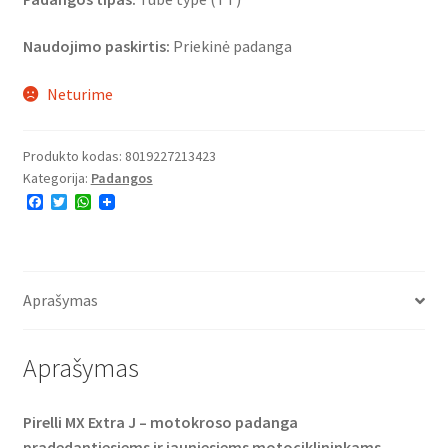
Naudojimo paskirtis:
Priekinė padanga
Neturime
Produkto kodas:
8019227213423
Kategorija:
Padangos
F
T
W
a
w
h
c
i
a
e
t
t
b
t
s
o
e
A
o
r
p
Aprašymas
k
p
Aprašymas
Pirelli MX Extra J – motokroso padanga
pradedantiesiems ir jauniesiems motociklininkams