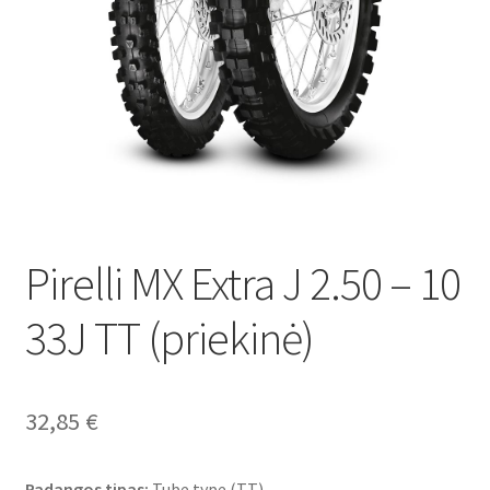
Pirelli MX Extra J 2.50 – 10
33J TT (priekinė)
32,85
€
Padangos tipas:
Tube type (TT)