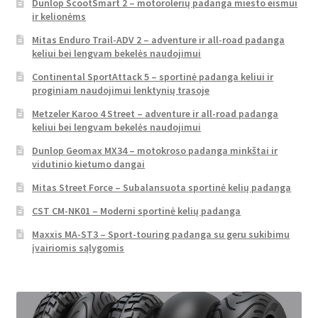
Dunlop ScootSmart 2 – motorolerių padanga miesto eismui
ir kelionėms
Mitas Enduro Trail-ADV 2 – adventure ir all-road padanga
keliui bei lengvam bekelės naudojimui
Continental SportAttack 5 – sportinė padanga keliui ir
proginiam naudojimui lenktynių trasoje
Metzeler Karoo 4 Street – adventure ir all-road padanga
keliui bei lengvam bekelės naudojimui
Dunlop Geomax MX34 – motokroso padanga minkštai ir
vidutinio kietumo dangai
Mitas Street Force – Subalansuota sportinė kelių padanga
CST CM-NK01 – Moderni sportinė kelių padanga
Maxxis MA-ST3 – Sport-touring padanga su geru sukibimu
įvairiomis sąlygomis