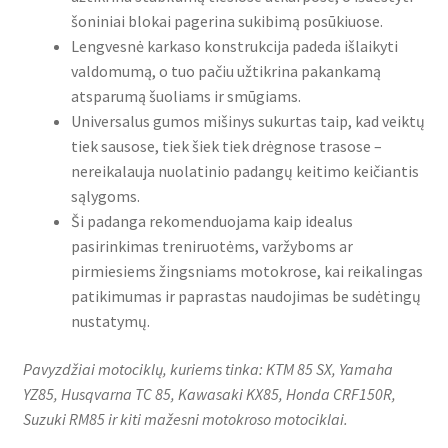
šoniniai blokai pagerina sukibimą posūkiuose.
Lengvesnė karkaso konstrukcija padeda išlaikyti
valdomumą, o tuo pačiu užtikrina pakankamą
atsparumą šuoliams ir smūgiams.
Universalus gumos mišinys sukurtas taip, kad veiktų
tiek sausose, tiek šiek tiek drėgnose trasose –
nereikalauja nuolatinio padangų keitimo keičiantis
sąlygoms.
Ši padanga rekomenduojama kaip idealus
pasirinkimas treniruotėms, varžyboms ar
pirmiesiems žingsniams motokrose, kai reikalingas
patikimumas ir paprastas naudojimas be sudėtingų
nustatymų.
Pavyzdžiai motociklų, kuriems tinka: KTM 85 SX, Yamaha
YZ85, Husqvarna TC 85, Kawasaki KX85, Honda CRF150R,
Suzuki RM85 ir kiti mažesni motokroso motociklai.