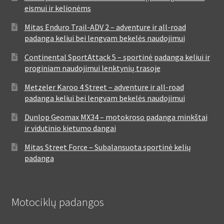
eismui ir kelionėms
Mitas Enduro Trail-ADV 2 – adventure ir all-road
padanga keliui bei lengvam bekelės naudojimui
Continental SportAttack 5 – sportinė padanga keliui ir
proginiam naudojimui lenktynių trasoje
Metzeler Karoo 4 Street – adventure ir all-road
padanga keliui bei lengvam bekelės naudojimui
Dunlop Geomax MX34 – motokroso padanga minkštai
ir vidutinio kietumo dangai
Mitas Street Force – Subalansuota sportinė kelių
padanga
Motociklų padangos