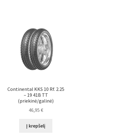
Continental KKS 10 Rf. 2.25
– 19 41B TT
(priekinė/galinė)
46,95
€
Į krepšelį