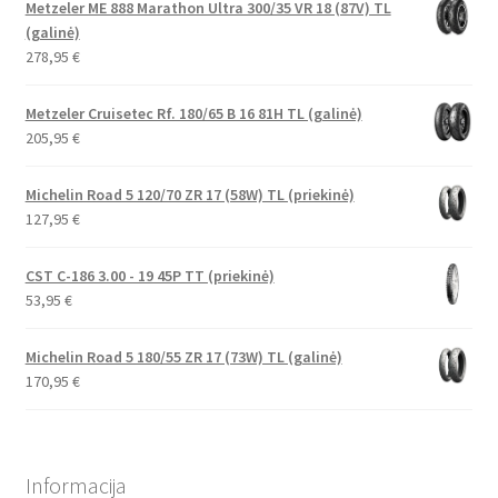
Metzeler ME 888 Marathon Ultra 300/35 VR 18 (87V) TL
(galinė)
278,95
€
Metzeler Cruisetec Rf. 180/65 B 16 81H TL (galinė)
205,95
€
Michelin Road 5 120/70 ZR 17 (58W) TL (priekinė)
127,95
€
CST C-186 3.00 - 19 45P TT (priekinė)
53,95
€
Michelin Road 5 180/55 ZR 17 (73W) TL (galinė)
170,95
€
Informacija