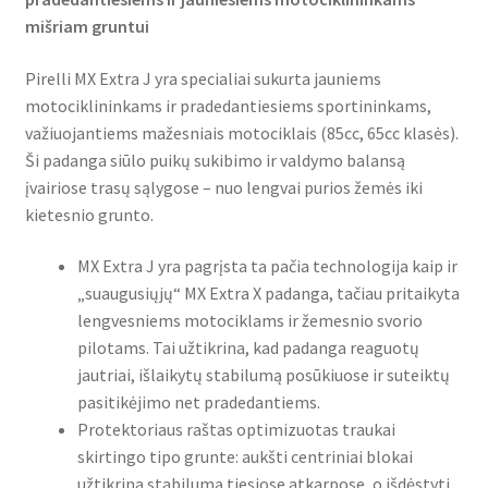
mišriam gruntui
Pirelli MX Extra J yra specialiai sukurta jauniems
motociklininkams ir pradedantiesiems sportininkams,
važiuojantiems mažesniais motociklais (85cc, 65cc klasės).
Ši padanga siūlo puikų sukibimo ir valdymo balansą
įvairiose trasų sąlygose – nuo lengvai purios žemės iki
kietesnio grunto.
MX Extra J yra pagrįsta ta pačia technologija kaip ir
„suaugusiųjų“ MX Extra X padanga, tačiau pritaikyta
lengvesniems motociklams ir žemesnio svorio
pilotams. Tai užtikrina, kad padanga reaguotų
jautriai, išlaikytų stabilumą posūkiuose ir suteiktų
pasitikėjimo net pradedantiems.
Protektoriaus raštas optimizuotas traukai
skirtingo tipo grunte: aukšti centriniai blokai
užtikrina stabilumą tiesiose atkarpose, o išdėstyti