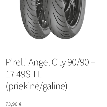
Pirelli Angel City 90/90 –
17 49S TL
(priekinė/galinė)
73,96
€