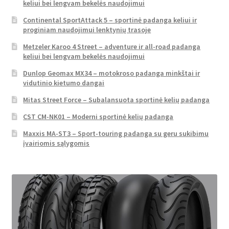
keliui bei lengvam bekelės naudojimui
Continental SportAttack 5 – sportinė padanga keliui ir
proginiam naudojimui lenktynių trasoje
Metzeler Karoo 4 Street – adventure ir all-road padanga
keliui bei lengvam bekelės naudojimui
Dunlop Geomax MX34 – motokroso padanga minkštai ir
vidutinio kietumo dangai
Mitas Street Force – Subalansuota sportinė kelių padanga
CST CM-NK01 – Moderni sportinė kelių padanga
Maxxis MA-ST3 – Sport-touring padanga su geru sukibimu
įvairiomis sąlygomis