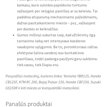
karkasu, kuris suteikia papildomo tvirtumo
važiuojant per nelygius paviršius ar su keleiviu. Tai
padidina atsparumą mechaniniams pažeidimams,
dažnai pasitaikantiems mieste – pvz., važiuojant
per duobes ar kelkraščius.
Gumos mišinys sukurtas taip, kad užtikrintų ilgą
tarnavimo laiką net intensyvaus kasdienio
naudojimo sąlygomis. Be to, protektoriaus raštas
efektyviai šalina vandenį nuo kontaktinio
paviršiaus, todėl padanga pasižymi geru sukibimu
tiek sausu, tiek šlapiu oru.
Pavyzdžiai motociklų, kuriems tinka: Yamaha YBR125, Honda
CB125F, KTM RC 200, Bajaj Pulsar 150, Honda CBF250, Suzuki
GS150R ir kiti miesto ar kompaktiški motociklai.
Panašūs produktai