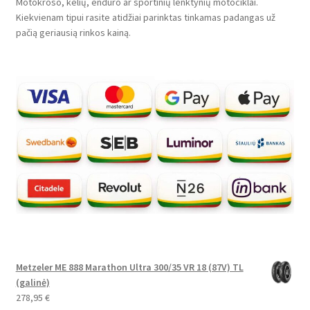
Motokroso, kelių, enduro ar sportinių lenktynių motociklai.
Kiekvienam tipui rasite atidžiai parinktas tinkamas padangas už
pačią geriausią rinkos kainą.
Metzeler ME 888 Marathon Ultra 300/35 VR 18 (87V) TL
(galinė)
278,95
€