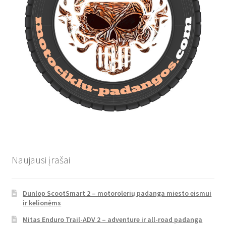
Naujausi įrašai
Dunlop ScootSmart 2 – motorolerių padanga miesto eismui
ir kelionėms
Mitas Enduro Trail-ADV 2 – adventure ir all-road padanga