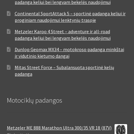
padanga keliui bei lengvam bekelės naudojimui
Continental SportAttack 5 – sportinė padanga keliui ir
proginiam naudojimui lenktynių trasoje
Metzeler Karoo 4 Street – adventure ir all-road
padanga keliui bei lengvam bekelės naudojimui
Dunlop Geomax MX34 – motokroso padanga minkštai
ir vidutinio kietumo dangai
Mitas Street Force – Subalansuota sportinė kelių
padanga
Motociklų padangos
Metzeler ME 888 Marathon Ultra 300/35 VR 18 (87V)