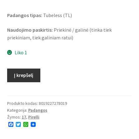
Padangos tipas:
Tubeless (TL)
Naudojimo paskirtis:
Priekinė / galinė (tinka tiek
priekiniam, tiek galiniam ratui)
Liko 1
produkto
Į krepšelį
kiekis:
Pirelli
Angel
City
Produkto kodas:
8019227278019
Kategorija:
Padangos
90/90
Žymos:
17
,
Pirelli
-
F
T
W
17
a
w
h
49S
c
i
a