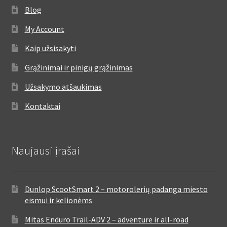
Blog
My Account
Kaip užsisakyti
Grąžinimai ir pinigų grąžinimas
Užsakymo atšaukimas
Kontaktai
Naujausi įrašai
Dunlop ScootSmart 2 – motorolerių padanga miesto
eismui ir kelionėms
Mitas Enduro Trail-ADV 2 – adventure ir all-road