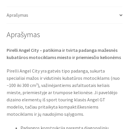
e
t
t
TL
b
t
s
o
e
A
(priekinė/galinė)
o
r
p
Aprašymas
k
p
Aprašymas
Pirelli Angel City – patikima ir tvirta padanga mažesnės
kubatūros motociklams miesto ir priemiesčio kelionėms
Pirelli Angel City yra gatvės tipo padanga, sukurta
specialiai mažos ir vidutinės kubatūros motociklams (nuo
~100 iki 300 cm³), važinėjantiems asfaltuotais keliais
mieste, priemiestyje ar trumpose kelionėse. Ji paveldėjo
dizaino elementų iš sport touring klasės Angel GT
modelio, tačiau pritaikyta kompaktiškesniems
motociklams ir jų naudojimo sąlygoms.
Padangos konstrukcija paremta diagonaliniu