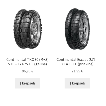
Continental TKC 80 (M+S)
Continental Escape 2.75 –
5.10 – 17 67S TT (galinė)
21 45S TT (priekinė)
96,95
€
71,95
€
Į krepšelį
Į krepšelį