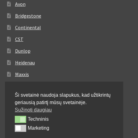
Avon
Bridgestone
Continental
CST
Dunlop
Heidenau
Maxxis
Metzeler
Ši svetainė naudoja slapukus, kad užtikrintų
Michelin
geriausią patirtį mūsų svetainėje.
Mitas
Sužinoti daugiau
Techninis
Techninis
Pirelli
Marketing
Marketing
Shinko