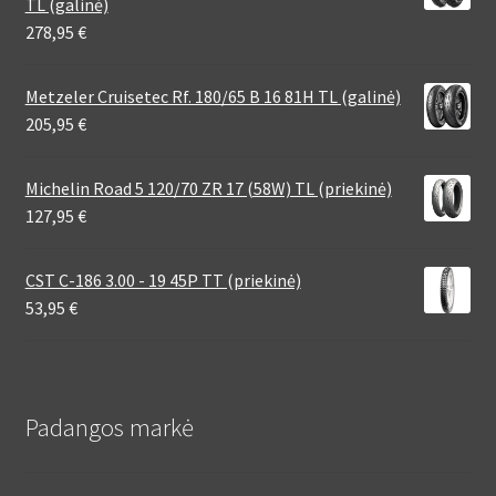
TL (galinė)
278,95
€
Metzeler Cruisetec Rf. 180/65 B 16 81H TL (galinė)
205,95
€
Michelin Road 5 120/70 ZR 17 (58W) TL (priekinė)
127,95
€
CST C-186 3.00 - 19 45P TT (priekinė)
53,95
€
Padangos markė