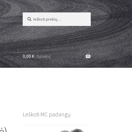
Ieškoti:
Ieškoti
0,00
€
0 prekių
Leškoti MC padangų
ė)