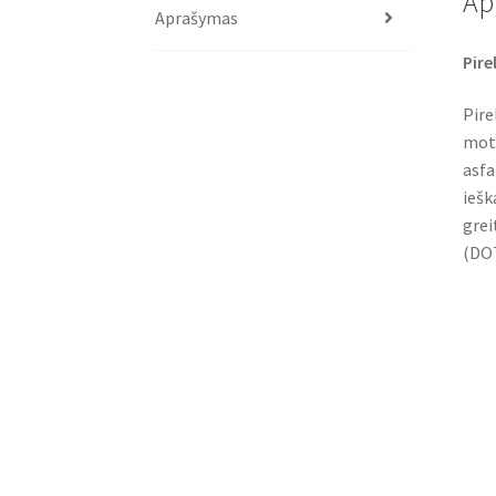
Ap
Aprašymas
Pire
Pire
moto
asfa
iešk
grei
(DOT