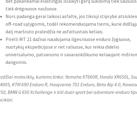
bet pakankamai elastingas išlaikyti gerą sukibimą tiek sausuos
tiek drėgnuose ruožuose.
Nors padanga gerai laikosi asfalte, jos tikroji stiprybė atsisklei
off-road sąlygomis, todėl rekomenduojama tiems, kurie didžiąj
dalį maršruto praleidžia ne asfaltuotais keliais.
Pirelli MT 21 dažnai naudojama ilgesniuose enduro žygiuose,
nuotykių ekspedicijose ir net raliuose, kur reikia didelio
universalumo, patvarumo ir savarankiškumo keliaujant mišrio
dangomis.
zdžiai motociklų, kuriems tinka: Yamaha XT660R, Honda XR650L, Su
400S, KTM 690 Enduro R, Husqvarna 701 Enduro, Beta Alp 4.0, Kawas
50, BMW G 650 Xchallenge ir kiti dual-sport bei adventure-enduro tip
ciklai.