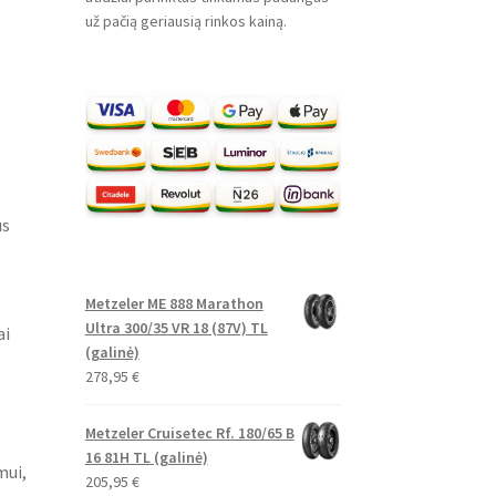
už pačią geriausią rinkos kainą.
us
Metzeler ME 888 Marathon
Ultra 300/35 VR 18 (87V) TL
ai
(galinė)
278,95
€
Metzeler Cruisetec Rf. 180/65 B
16 81H TL (galinė)
mui,
205,95
€