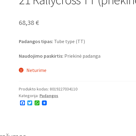
68,38
€
Padangos tipas:
Tube type (TT)
Naudojimo paskirtis:
Priekinė padanga
Neturime
Produkto kodas:
8019227034110
Kategorija:
Padangos
F
T
W
a
w
h
c
i
a
e
t
t
b
t
s
o
e
A
o
r
p