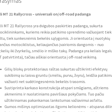
rašymas
k
p
lli MT 21 Rallycross – universali on/off-road padanga
lli MT 21 Rallycross yra dvigubos paskirties padanga, sukurta
ciklininkams, kuriems reikia patikimo sprendimo važiuojant tiek
ltu, tiek sunkesnėmis bekelės sąlygomis. Ji orientuota į nuotykių
ančius motociklistus, keliaujančius įvairiomis dangomis – nuo
tkelių iki žvyrkelių, smėlio ir miško takų. Padanga yra keliais legal
 patvirtinta), tačiau aiškiai orientuota į off-road veikimą.
Gilių blokų protektoriaus raštas sukurtas užtikrinti efektyvų
sukibimą su laisvu gruntu (smėliu, purvu, žvyru), leidžia patikim
važiuoti net sudėtingesnėmis bekelės trasomis.
Sustiprinta karkaso konstrukcija atspari smūgiams, aštriems
akmenims ir nuolatiniams paviršiaus pokyčiams. Tuo pačiu
užtikrinamas pakankamas lankstumas važiavimui asfaltu.
Gumos mišinys optimizuotas ilgoms kelionėms – atsparus dili