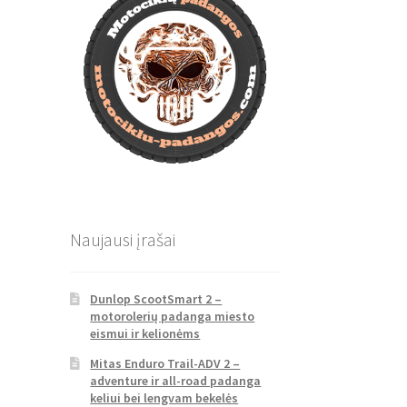
Naujausi įrašai
Dunlop ScootSmart 2 –
motorolerių padanga miesto
eismui ir kelionėms
Mitas Enduro Trail-ADV 2 –
adventure ir all-road padanga
keliui bei lengvam bekelės