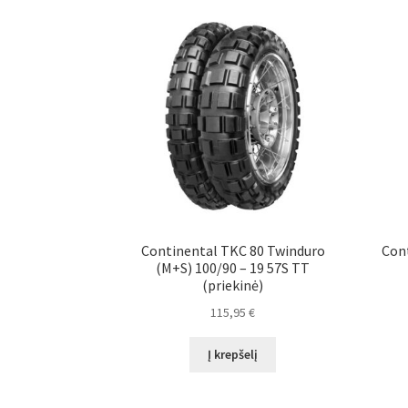
Continental TKC 80 Twinduro
Cont
(M+S) 100/90 – 19 57S TT
(priekinė)
115,95
€
Į krepšelį