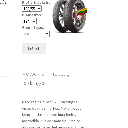
Plotis & aukštis:
Diametras:
Gamintojas:
Leškoti
Motociklų ir mopedų
padangos
Nebrangios motociklų padangos:
visos esamos markės. Motokroso,
kelių, enduro ar sportinių lenktynių
motociklai. Kiekvienam tipui rasite
atidžiai parinktas tinkamas padangas