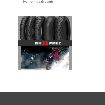
įvairiomis sąlygomis