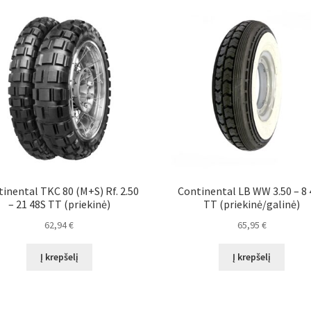
inental TKC 80 (M+S) Rf. 2.50
Continental LB WW 3.50 – 8 
– 21 48S TT (priekinė)
TT (priekinė/galinė)
62,94
€
65,95
€
Į krepšelį
Į krepšelį