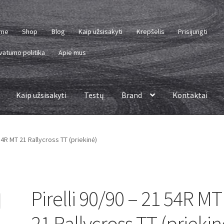
me
Shop
Blog
Kaip užsisakyti
Krepšelis
Prisijungti
vatumo politika
Apie mus
Kaip užsisakyti
Testų
Brand
Kontaktai
 54R MT 21 Rallycross TT (priekinė)
Pirelli 90/90 – 21 54R MT
21 Rallycross TT (priekin