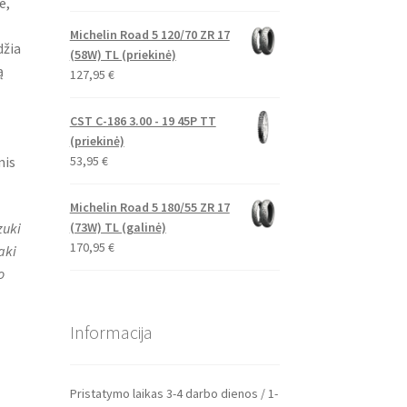
e,
Michelin Road 5 120/70 ZR 17
džia
(58W) TL (priekinė)
ą
127,95
€
CST C-186 3.00 - 19 45P TT
(priekinė)
53,95
€
mis
Michelin Road 5 180/55 ZR 17
zuki
(73W) TL (galinė)
170,95
€
aki
o
Informacija
Pristatymo laikas 3-4 darbo dienos / 1-