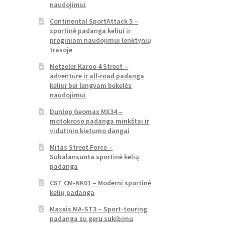
naudojimui
Continental SportAttack 5 –
sportinė padanga keliui ir
proginiam naudojimui lenktynių
trasoje
Metzeler Karoo 4 Street –
adventure ir all-road padanga
keliui bei lengvam bekelės
naudojimui
Dunlop Geomax MX34 –
motokroso padanga minkštai ir
vidutinio kietumo dangai
Mitas Street Force –
Subalansuota sportinė kelių
padanga
CST CM-NK01 – Moderni sportinė
kelių padanga
Maxxis MA-ST3 – Sport-touring
padanga su geru sukibimu