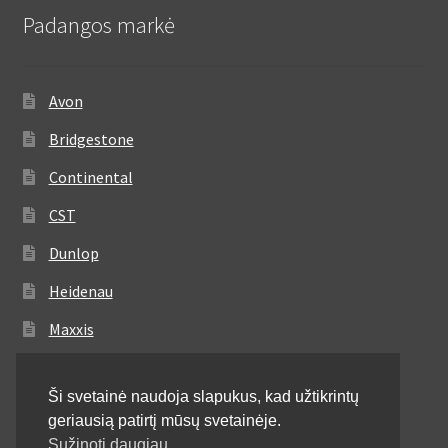
Padangos markė
Avon
Bridgestone
Continental
CST
Dunlop
Heidenau
Maxxis
Metzeler
Ši svetainė naudoja slapukus, kad užtikrintų
Michelin
geriausią patirtį mūsų svetainėje.
Mitas
Sužinoti daugiau