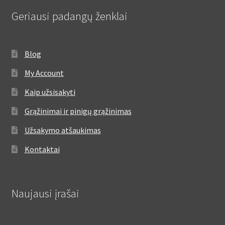
Geriausi padangų ženklai
Blog
My Account
Kaip užsisakyti
Grąžinimai ir pinigų grąžinimas
Užsakymo atšaukimas
Kontaktai
Naujausi įrašai