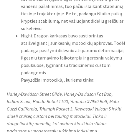
vandens pašalinimas, tuo pačiu išlaikant stabilumą
tiesioje trajektorijoje. Be to, padanga išlaiko puikų
krypties stabilumą, net važiuojant dideliu greičiu ar
su keleiviu.
Night Dragon karkasas buvo sustiprintas
atsižvelgiant į sunkesnių motociklų apkrovas. Todėl
padanga pasižymi didesniu atsparumu deformacijai,
ilgesniu tarnavimo laikotarpiu ir geresniu valdymu
posūkiuose, lyginant su tradicinėmis custom
padangomis.
Pavyzdžiai motociklų, kuriems tinka:
Harley-Davidson Street Glide, Harley-Davidson Fat Bob,
Indian Scout, Honda Rebel 1100, Yamaha XV950 Bolt, Moto
Guzzi California, Triumph Rocket 3, Kawasaki Vulcan S ir kiti
dideli cruiser, custom bei touring motociklai. Tinka ir
daugeliui kitų modelių, kai norima klasikinio stiliaus
padangos su modernesniu sukibimu ir tikslumu.