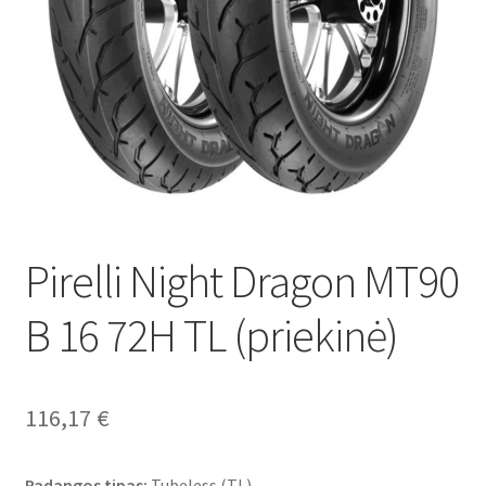
Pirelli Night Dragon MT90
B 16 72H TL (priekinė)
116,17
€
Padangos tipas:
Tubeless (TL)