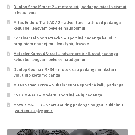
Dunlop ScootSmart 2 – motorolerių padanga miesto eismui
ir kelionėms
Mitas Enduro Trail-ADV 2 – adventure ir all-road padanga
keliui bei lengvam bekelės naudojimui
Continental SportAttack 5 – sportinė padanga keliui ir
proginiam naudojimui lenktynių trasoje
Metzeler Karoo 4 Street – adventure ir all-road padanga
keliui bei lengvam bekelės naudojimui
Dunlop Geomax MX34 – motokroso padanga minkštai ir
vidutinio kietumo dangai
Mitas Street Force – Subalansuota sportinė kelių padanga
CST CM-NK01 – Moderni sportinė kelių padanga
Maxxis MA-ST3 – Sport-touring padanga su geru sukibimu
įvairiomis sąlygomis