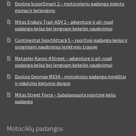
Dunlop ScootSmart 2 – motorolerių padanga miesto
eismui ir kelionėms
Mitas Enduro Trail-ADV 2 – adventure ir all-road
padanga keliui bei lengvam bekelės naudojimui
Continental SportAttack 5 – sportinė padanga keliui ir
proginiam naudojimui lenktynių trasoje
Metzeler Karoo 4 Street – adventure ir all-road
padanga keliui bei lengvam bekelės naudojimui
Dunlop Geomax MX34 – motokroso padanga minkštai
ir vidutinio kietumo dangai
Mitas Street Force – Subalansuota sportinė kelių
padanga
Motociklų padangos