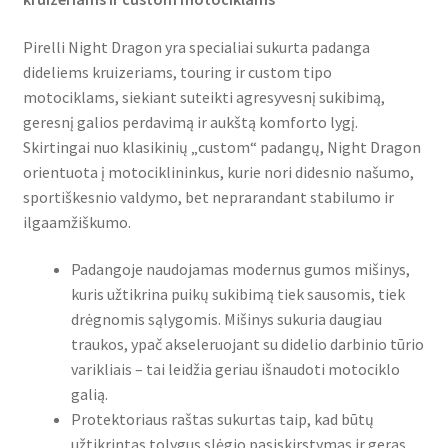
Pirelli Night Dragon yra specialiai sukurta padanga
dideliems kruizeriams, touring ir custom tipo
motociklams, siekiant suteikti agresyvesnį sukibimą,
geresnį galios perdavimą ir aukštą komforto lygį.
Skirtingai nuo klasikinių „custom“ padangų, Night Dragon
orientuota į motociklininkus, kurie nori didesnio našumo,
sportiškesnio valdymo, bet neprarandant stabilumo ir
ilgaamžiškumo.
Padangoje naudojamas modernus gumos mišinys,
kuris užtikrina puikų sukibimą tiek sausomis, tiek
drėgnomis sąlygomis. Mišinys sukuria daugiau
traukos, ypač akseleruojant su didelio darbinio tūrio
varikliais – tai leidžia geriau išnaudoti motociklo
galią.
Protektoriaus raštas sukurtas taip, kad būtų
užtikrintas tolygus slėgio pasiskirstymas ir geras