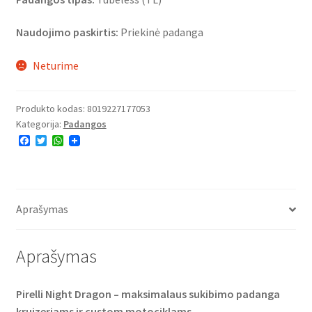
Naudojimo paskirtis:
Priekinė padanga
Neturime
Produkto kodas:
8019227177053
Kategorija:
Padangos
F
T
W
a
w
h
c
i
a
e
t
t
b
t
s
o
e
A
o
r
p
Aprašymas
k
p
Aprašymas
Pirelli Night Dragon – maksimalaus sukibimo padanga
kruizeriams ir custom motociklams