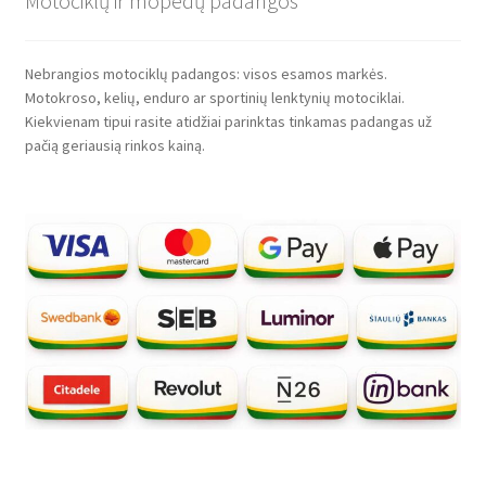
Motociklų ir mopedų padangos
Nebrangios motociklų padangos: visos esamos markės.
Motokroso, kelių, enduro ar sportinių lenktynių motociklai.
Kiekvienam tipui rasite atidžiai parinktas tinkamas padangas už
pačią geriausią rinkos kainą.