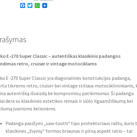
F
T
W
E-
a
w
h
270
c
i
a
e
t
t
DW
b
t
s
o
e
A
(priekinė/galinė)
o
r
p
rašymas
k
p
ko E ‑270 Super Classic – autentiškas klasikinis padangos
ndimas retro, cruiser ir vintage motociklams
ko E ‑270 Super Classic yra diagonalinės konstrukcijos padanga,
rta tikriems retro, cruiser bei vintage stiliaus motociklininkams, 
ina autentišką išvaizdą be kompromisų patikimumui. Ši padanga
iai dera su klasikinės estetikos rėmais ir siūlo ilgaamžiškumą bei
ilumą įvairioms kelionėms.
Padanga pasižymi „saw‑tooth“ tipo protektoriaus raštu, kuris t
klasikines „žvynių“ formos briaunas ir pilną aspekt ratio – tai