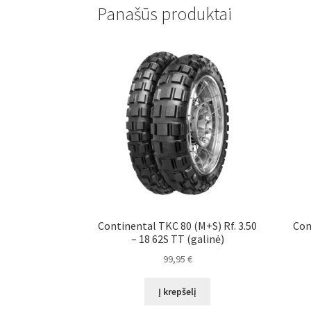
Panašūs produktai
Continental TKC 80 (M+S) Rf. 3.50
Con
– 18 62S TT (galinė)
99,95
€
Į krepšelį