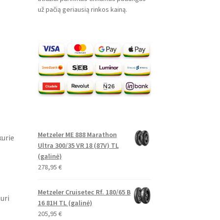
už pačią geriausią rinkos kainą.
Metzeler ME 888 Marathon
kurie
Ultra 300/35 VR 18 (87V) TL
(galinė)
278,95
€
Metzeler Cruisetec Rf. 180/65 B
uri
16 81H TL (galinė)
205,95
€