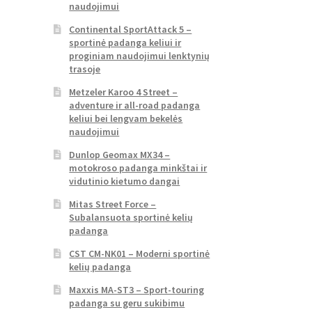
naudojimui
Continental SportAttack 5 –
sportinė padanga keliui ir
proginiam naudojimui lenktynių
trasoje
Metzeler Karoo 4 Street –
adventure ir all-road padanga
keliui bei lengvam bekelės
naudojimui
Dunlop Geomax MX34 –
motokroso padanga minkštai ir
vidutinio kietumo dangai
Mitas Street Force –
Subalansuota sportinė kelių
padanga
CST CM-NK01 – Moderni sportinė
kelių padanga
Maxxis MA-ST3 – Sport-touring
padanga su geru sukibimu