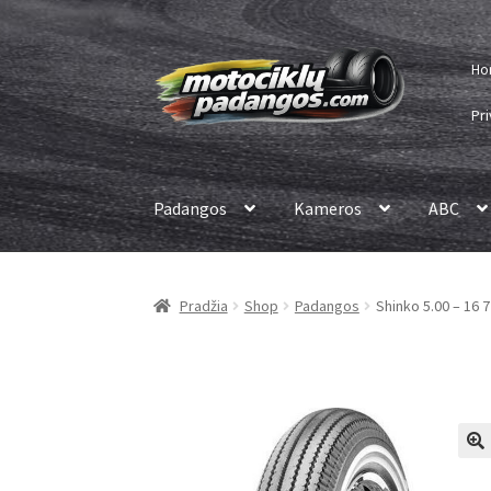
Pereiti
Pereiti
Ho
prie
prie
meniu
turinio
Pri
Padangos
Kameros
ABC
Pradžia
Shop
Padangos
Shinko 5.00 – 16 