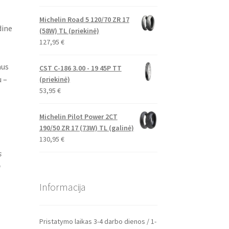
Michelin Road 5 120/70 ZR 17
dine
(58W) TL (priekinė)
127,95
€
aus
CST C-186 3.00 - 19 45P TT
 –
(priekinė)
53,95
€
Michelin Pilot Power 2CT
190/50 ZR 17 (73W) TL (galinė)
130,95
€
s
h
Informacija
Pristatymo laikas 3-4 darbo dienos / 1-