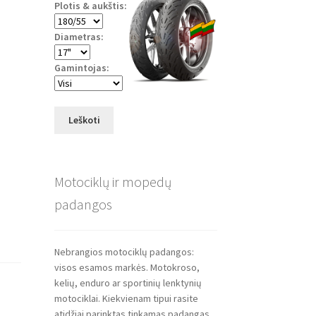
Plotis & aukštis:
Diametras:
Gamintojas:
Leškoti
Motociklų ir mopedų
padangos
Nebrangios motociklų padangos:
visos esamos markės. Motokroso,
kelių, enduro ar sportinių lenktynių
motociklai. Kiekvienam tipui rasite
atidžiai parinktas tinkamas padangas