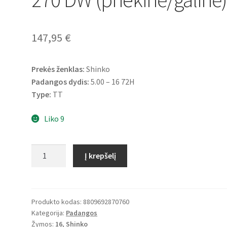
147,95
€
Prekės ženklas:
Shinko
Padangos dydis:
5.00 – 16 72H
Type:
TT
Liko 9
produkto
Į krepšelį
kiekis:
Shinko
5.00
-
Produkto kodas:
8809692870760
Kategorija:
Padangos
16
Žymos:
16
,
Shinko
72H