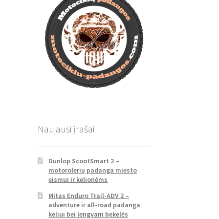
Naujausi įrašai
Dunlop ScootSmart 2 –
motorolerių padanga miesto
eismui ir kelionėms
Mitas Enduro Trail-ADV 2 –
adventure ir all-road padanga
keliui bei lengvam bekelės