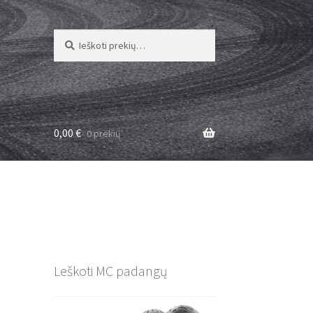
Ieškoti:
Ieškoti
0,00
€
0 prekių
Leškoti MC padangų
)