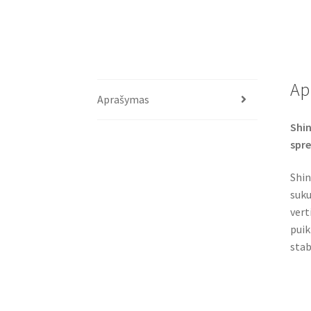
Ap
Aprašymas
Shin
spre
Shin
suku
vert
puik
stab