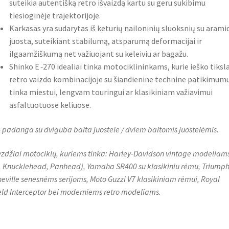
suteikia autentišką retro išvaizdą kartu su geru sukibimu
tiesioginėje trajektorijoje.
Karkasas yra sudarytas iš keturių nailoninių sluoksnių su arami
juosta, suteikiant stabilumą, atsparumą deformacijai ir
ilgaamžiškumą net važiuojant su keleiviu ar bagažu.
Shinko E ‑270 idealiai tinka motociklininkams, kurie ieško tiksl
retro vaizdo kombinacijoje su šiandienine technine patikimumu
tinka miestui, lengvam touringui ar klasikiniam važiavimui
asfaltuotuose keliuose.
 padanga su dviguba balta juostele / dviem baltomis juostelėmis.
zdžiai motociklų, kuriems tinka: Harley‑Davidson vintage modeliam
. Knucklehead, Panhead), Yamaha SR400 su klasikiniu rėmu, Triump
eville senesnėms serijoms, Moto Guzzi V7 klasikiniam rėmui, Royal
eld Interceptor bei moderniems retro modeliams.