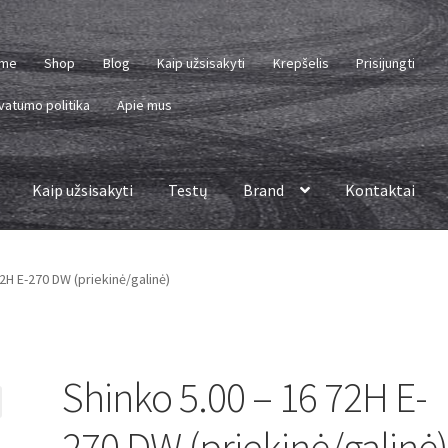
me
Shop
Blog
Kaip užsisakyti
Krepšelis
Prisijungti
vatumo politika
Apie mus
Kaip užsisakyti
Testų
Brand
Kontaktai
72H E-270 DW (priekinė/galinė)
Shinko 5.00 – 16 72H E-
270 DW (priekinė/galinė