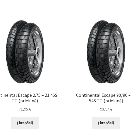
tinental Escape 2.75 – 21 45S
Continental Escape 90/90 –
TT (priekinė)
54S TT (priekinė)
71,95
€
93,94
€
Į krepšelį
Į krepšelį