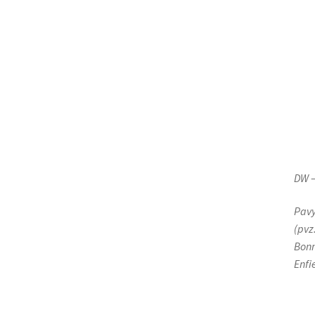
DW –
Pavy
(pvz
Bonn
Enfi