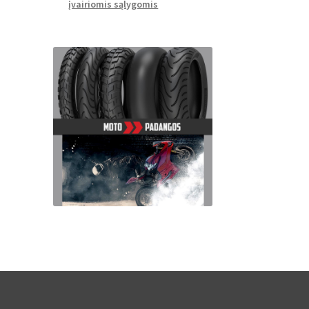
įvairiomis sąlygomis