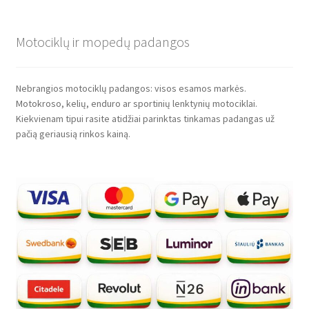
Motociklų ir mopedų padangos
Nebrangios motociklų padangos: visos esamos markės.
Motokroso, kelių, enduro ar sportinių lenktynių motociklai.
Kiekvienam tipui rasite atidžiai parinktas tinkamas padangas už
pačią geriausią rinkos kainą.