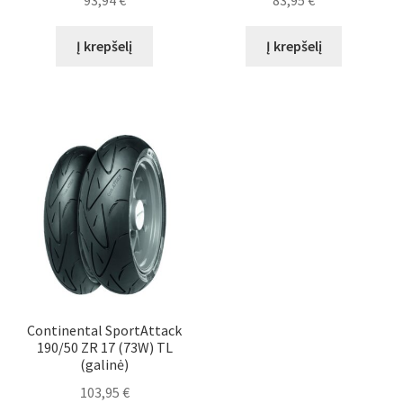
93,94
€
83,95
€
Į krepšelį
Į krepšelį
Continental SportAttack
190/50 ZR 17 (73W) TL
(galinė)
103,95
€