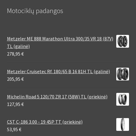
Motociklų padangos
Metzeler ME 888 Marathon Ultra 300/35 VR 18 (87V)
TL (galinė)
278,95
€
Metzeler Cruisetec Rf. 180/65 B 16 81H TL (galinė)
205,95
€
Michelin Road 5 120/70 ZR 17 (58W) TL (priekinė)
127,95
€
CST C-186 3.00 - 19 45P TT (priekinė)
53,95
€