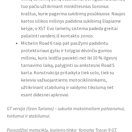
tuo pačiu užtikrinant minkštesnius šoninius
kraštus, kurie pagerina sukibimą posūkiuose. Naujos
kartos silikos mišinys padidina sukibimą šlapiame
kelyje, o XST Evo lamelių sistema padeda greitai
pašalinti vandenį iš kontakto zonos.
Michelin Road 6 taip pat pasižymi padidintu
protektoriaus gyliu ir tolygiai dėvinčiu gumos
mišiniu, kuris leidžia pasiekti net iki 10 % ilgesnį
tarnavimo laiką, palyginti su ankstesne Road 5
karta. Konstrukcija pritaikyta tiek solo, tiek su
keleiviu važiuojantiems motociklininkams,
užtikrinant stabilumą ir valdymo tikslumą net
esant didesnei apkrovai.
GT versija (Gran Turismo) – sukurta maksimaliam patvarumui,
tvirtumui ir stabilumui.
Pavyzdžiai motociklų, kuriems tinka: Yamaha Tracer 9 GT,