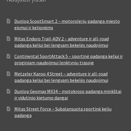
Dunlop ScootSmart 2 – motorolerių padanga miesto
eismui ir kelionėms
Mitas Enduro Trail-ADV 2 – adventure ir all-road
padanga keliui bei lengvam bekelės naudojimui
Continental SportAttack 5 – sportinė padanga keliui ir
proginiam naudojimui lenktynių trasoje
Metzeler Karoo 4 Street – adventure ir all-road
padanga keliui bei lengvam bekelės naudojimui
Dunlop Geomax MX34 – motokroso padanga minkštai
ir vidutinio kietumo dangai
Mitas Street Force – Subalansuota sportinė kelių
padanga