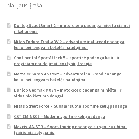
Naujausi įrašai
Dunlop ScootSmart 2 – motorolerių padanga miesto eismui
ir kelionėms
Mitas Enduro Trail-ADV 2 – adventure ir all-road padanga
keliui bei lengvam bekelės naudojimui
Continental SportAttack 5 – sportinė padanga keliui ir
proginiam naudojimui lenktynių trasoje
Metzeler Karoo 4 Street – adventure ir all-road padanga
keliui bei lengvam bekelės naudojimui
Dunlop Geomax MX34 – motokroso padanga minkštai ir
vidutinio kietumo dangai
Mitas Street Force – Subalansuota sportinė kelių padanga
CST CM-NK01 – Moderni sportinė kelių padanga
Maxxis MA-ST3 – Sport-touring padanga su geru sukibimu
įvairiomis sąlygomis