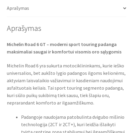
o
e
A
TL
o
r
p
Aprašymas
(priekinė)
k
p
Aprašymas
Michelin Road 6 GT – moderni sport touring padanga
maksimaliai saugai ir komfortui visomis oro sąlygomis
Michelin Road 6 yra sukurta motociklininkams, kurie ieško
universalios, bet aukšto lygio padangos ilgoms kelionėms,
aktyviam laisvalaikio važiavimui ir kasdieniam naudojimui
asfaltuotais keliais. Tai sport touring segmento padanga,
kuri siūlo puikų sukibimą tiek sausu, tiek šlapiu oru,
neprarandant komforto ar ilgaamžiškumo.
Padangoje naudojama patobulinta dvigubo mišinio
technologija (2CT ir 2CT+), kuri leidžia išlaikyti
tvirtą centrinę zoną stabilumui bei ilgaamžiškumui,