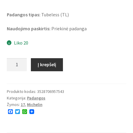
Padangos tipas:
Tubeless (TL)
Naudojimo paskirtis:
Priekinė padanga
Liko 20
produkto
Į krepšelį
kiekis:
Michelin
Road
6
Produkto kodas:
3528706957543
Kategorija:
Padangos
GT
Žymos:
17
,
Michelin
120/70
F
T
W
ZR
a
w
h
17
c
i
a
e
t
t
(58W)
b
t
s