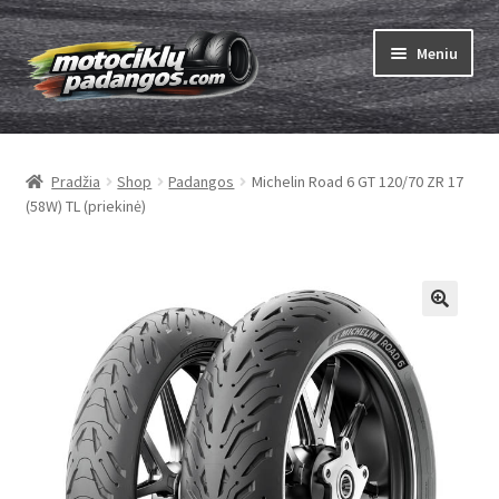
Pereiti
Pereiti
Meniu
prie
prie
meniu
turinio
Išskleist
Padangos
sub-
Pradžia
Shop
Padangos
Michelin Road 6 GT 120/70 ZR 17
menu
Išskleist
Kameros
(58W) TL (priekinė)
sub-
menu
Išskleist
ABC
sub-
menu
Kaip užsisakyti
Testų
Išskleist
Brand
sub-
menu
Kontaktai