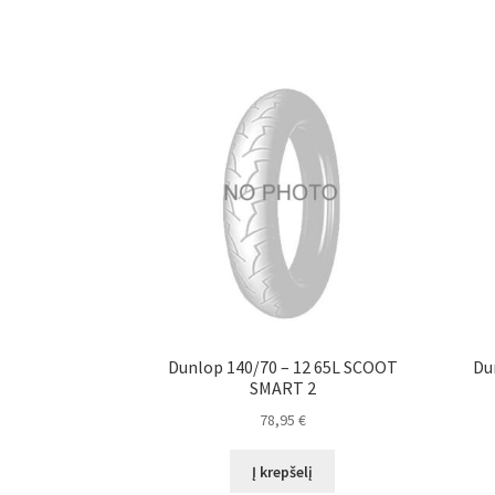
Dunlop 140/70 – 12 65L SCOOT
Du
SMART 2
78,95
€
Į krepšelį