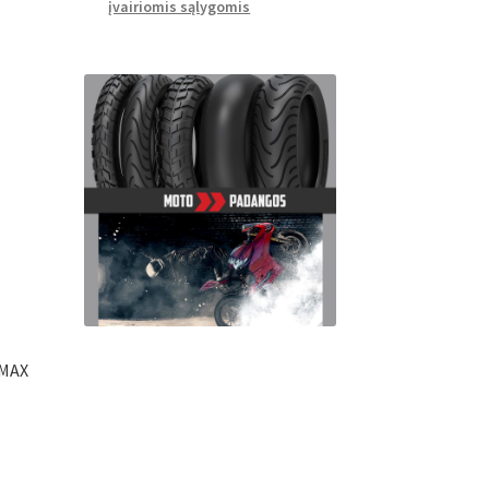
įvairiomis sąlygomis
OMAX