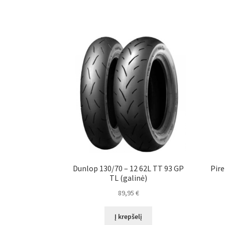
Dunlop 130/70 – 12 62L TT 93 GP
Pire
TL (galinė)
89,95
€
Į krepšelį