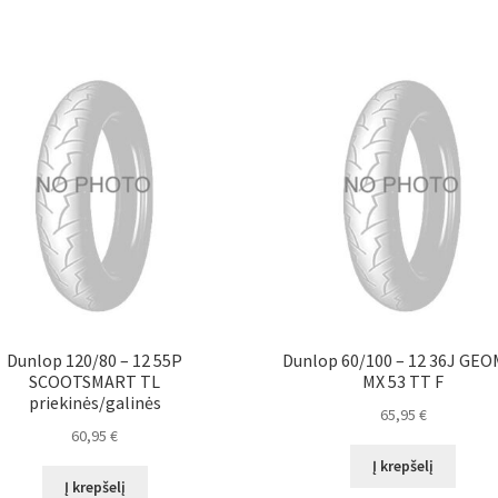
Dunlop 120/80 – 12 55P
Dunlop 60/100 – 12 36J GE
SCOOTSMART TL
MX 53 TT F
priekinės/galinės
65,95
€
60,95
€
Į krepšelį
Į krepšelį