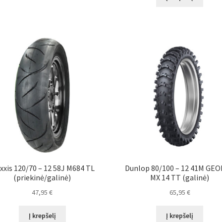
xxis 120/70 – 12 58J M684 TL
Dunlop 80/100 – 12 41M GE
(priekinė/galinė)
MX 14 TT (galinė)
47,95
€
65,95
€
Į krepšelį
Į krepšelį