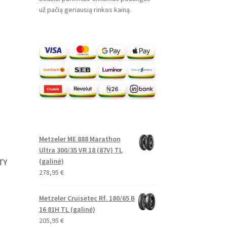
už pačią geriausią rinkos kainą.
Metzeler ME 888 Marathon
Ultra 300/35 VR 18 (87V) TL
(galinė)
ITY
278,95
€
Metzeler Cruisetec Rf. 180/65 B
16 81H TL (galinė)
205,95
€