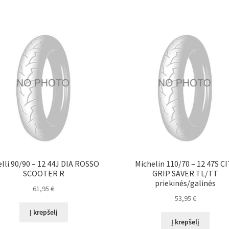
elli 90/90 – 12 44J DIA ROSSO
Michelin 110/70 – 12 47S C
SCOOTER R
GRIP SAVER TL/TT
priekinės/galinės
61,95
€
53,95
€
Į krepšelį
Į krepšelį