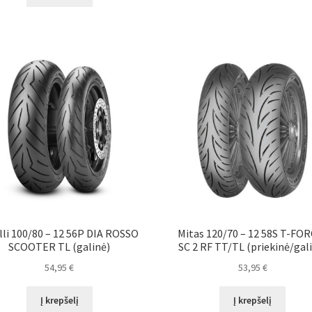
lli 100/80 – 12 56P DIA ROSSO
Mitas 120/70 – 12 58S T-FO
SCOOTER TL (galinė)
SC 2 RF TT/TL (priekinė/gal
54,95
€
53,95
€
Į krepšelį
Į krepšelį