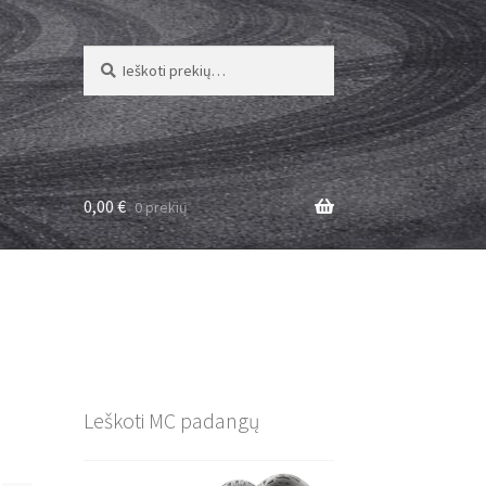
Ieškoti:
Ieškoti
0,00
€
0 prekių
Leškoti MC padangų