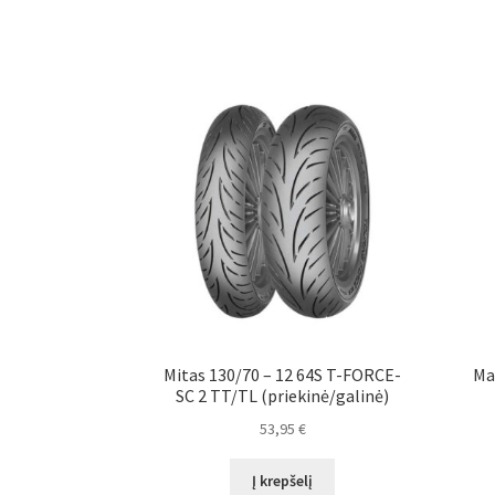
Mitas 130/70 – 12 64S T-FORCE-
Ma
SC 2 TT/TL (priekinė/galinė)
53,95
€
Į krepšelį