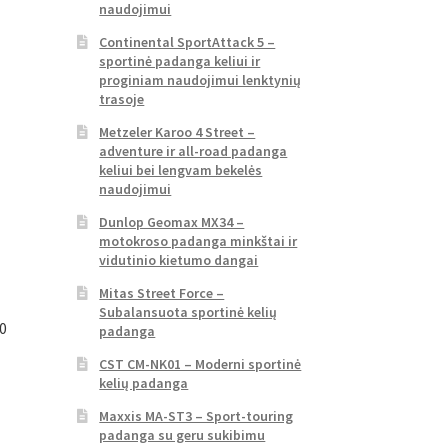
naudojimui
Continental SportAttack 5 –
sportinė padanga keliui ir
proginiam naudojimui lenktynių
trasoje
Metzeler Karoo 4 Street –
adventure ir all-road padanga
keliui bei lengvam bekelės
naudojimui
Dunlop Geomax MX34 –
motokroso padanga minkštai ir
vidutinio kietumo dangai
Mitas Street Force –
Subalansuota sportinė kelių
0
padanga
CST CM-NK01 – Moderni sportinė
kelių padanga
Maxxis MA-ST3 – Sport-touring
padanga su geru sukibimu