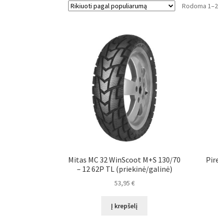
Rodoma 1–24
Mitas MC 32 WinScoot M+S 130/70
Pir
– 12 62P TL (priekinė/galinė)
53,95
€
Į krepšelį