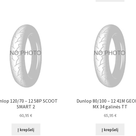
nlop 120/70 – 12 58P SCOOT
Dunlop 80/100 – 12 41M GE
SMART 2
MX 34 galinės TT
60,95
€
65,95
€
Į krepšelį
Į krepšelį