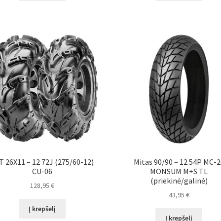
T 26X11 – 12 72J (275/60-12)
Mitas 90/90 – 12 54P MC-2
CU-06
MONSUM M+S TL
(priekinė/galinė)
128,95
€
43,95
€
Į krepšelį
Į krepšelį