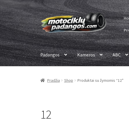
Pereiti
Pereiti
Ho
prie
prie
meniu
turinio
Pri
Padangos
Kameros
ABC
Pradžia
Shop
Produktai su žymomis “12”
12