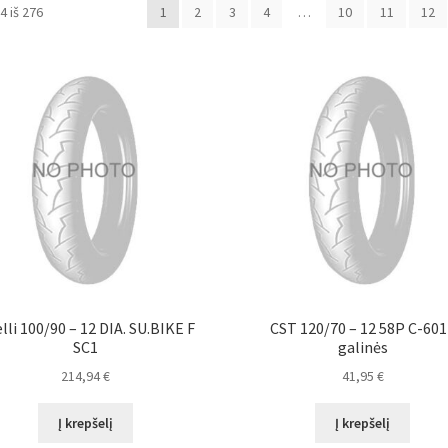
Rūšiuojama
 iš 276
1
2
3
4
…
10
11
12
pagal
populiarumą
elli 100/90 – 12 DIA. SU.BIKE F
CST 120/70 – 12 58P C-60
SC1
galinės
214,94
€
41,95
€
Į krepšelį
Į krepšelį