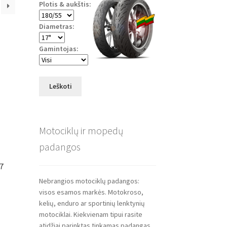
Plotis & aukštis:
Diametras:
Gamintojas:
Leškoti
Motociklų ir mopedų
padangos
17
Nebrangios motociklų padangos:
visos esamos markės. Motokroso,
kelių, enduro ar sportinių lenktynių
motociklai. Kiekvienam tipui rasite
atidžiai parinktas tinkamas padangas