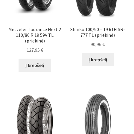
Metzeler Tourance Next 2
Shinko 100/90 – 19 61H SR-
110/80 R 19 59V TL
777 TL (priekinė)
(priekinė)
90,96
€
127,95
€
Į krepšelį
Į krepšelį