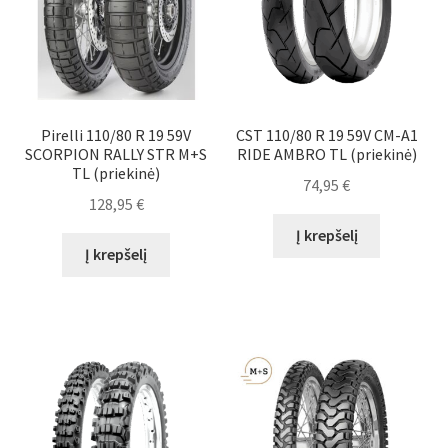
Pirelli 110/80 R 19 59V
CST 110/80 R 19 59V CM-A1
SCORPION RALLY STR M+S
RIDE AMBRO TL (priekinė)
TL (priekinė)
74,95
€
128,95
€
Į krepšelį
Į krepšelį