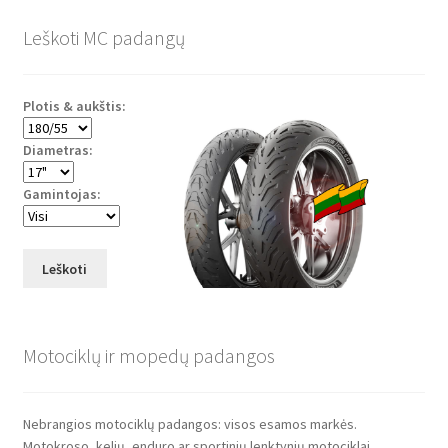
Leškoti MC padangų
Plotis & aukštis:
Diametras:
Gamintojas:
Leškoti
Motociklų ir mopedų padangos
Nebrangios motociklų padangos: visos esamos markės.
Motokroso, kelių, enduro ar sportinių lenktynių motociklai.