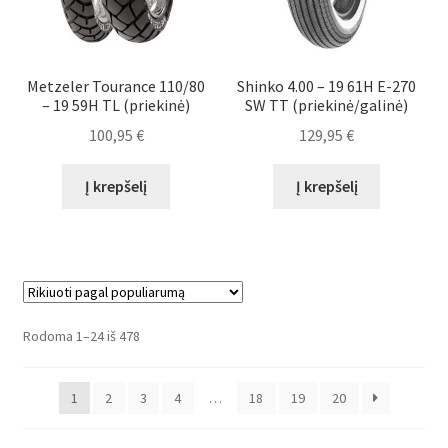
Metzeler Tourance 110/80
Shinko 4.00 – 19 61H E-270
– 19 59H TL (priekinė)
SW TT (priekinė/galinė)
100,95
€
129,95
€
Į krepšelį
Į krepšelį
Rūšiuojama
Rodoma 1–24 iš 478
pagal
populiarumą
1
2
3
4
…
18
19
20