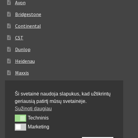
Avon
Bridgestone
Continental
CST
Dunlop
Heidenau
Maxxis
Metzeler
Ši svetainė naudoja slapukus, kad užtikrintų
Michelin
geriausią patirtį mūsų svetainėje.
Mitas
Sužinoti daugiau
Techninis
Techninis
Pirelli
Marketing
Marketing
Shinko