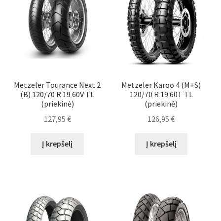
Metzeler Tourance Next 2
Metzeler Karoo 4 (M+S)
(B) 120/70 R 19 60V TL
120/70 R 19 60T TL
(priekinė)
(priekinė)
127,95
€
126,95
€
Į krepšelį
Į krepšelį