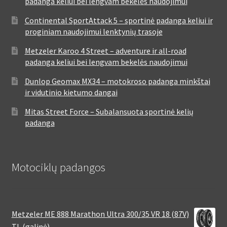
padanga keliui bei lengvam bekelės naudojimui
Continental SportAttack 5 – sportinė padanga keliui ir
proginiam naudojimui lenktynių trasoje
Metzeler Karoo 4 Street – adventure ir all-road
padanga keliui bei lengvam bekelės naudojimui
Dunlop Geomax MX34 – motokroso padanga minkštai
ir vidutinio kietumo dangai
Mitas Street Force – Subalansuota sportinė kelių
padanga
Motociklų padangos
Metzeler ME 888 Marathon Ultra 300/35 VR 18 (87V)
TL (galinė)