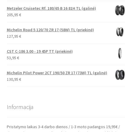
Metzeler Cruisetec Rf. 180/65 B 16 81H TL (galinė)
205,95
€
Michelin Road 5 120/70 ZR 17 (58W) TL (priekinė)
127,95
€
CST C-186 3.00 - 19 45P TT (priekinė)
53,95
€
Michelin Pilot Power 2CT 190/50 ZR 17 (73W) TL (galinė)
130,95
€
Informacija
Pristatymo laikas 3-4 darbo dienos / 1-3 moto padangos 19,95€ /