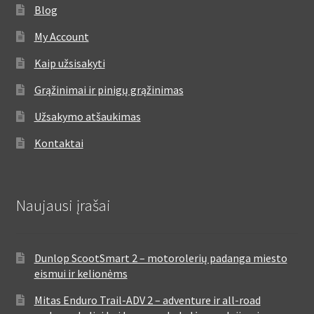
Blog
My Account
Kaip užsisakyti
Grąžinimai ir pinigų grąžinimas
Užsakymo atšaukimas
Kontaktai
Naujausi įrašai
Dunlop ScootSmart 2 – motorolerių padanga miesto
eismui ir kelionėms
Mitas Enduro Trail-ADV 2 – adventure ir all-road