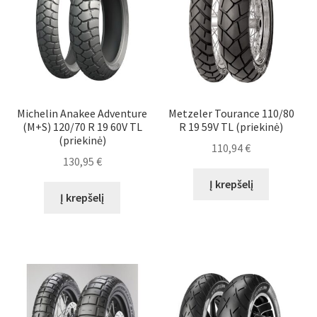
Michelin Anakee Adventure
Metzeler Tourance 110/80
(M+S) 120/70 R 19 60V TL
R 19 59V TL (priekinė)
(priekinė)
110,94
€
130,95
€
Į krepšelį
Į krepšelį