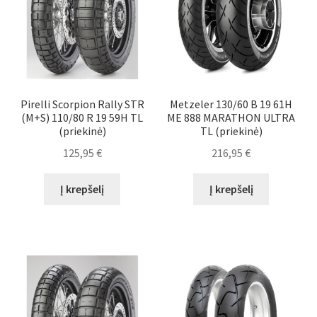
Pirelli Scorpion Rally STR
Metzeler 130/60 B 19 61H
(M+S) 110/80 R 19 59H TL
ME 888 MARATHON ULTRA
(priekinė)
TL (priekinė)
125,95
€
216,95
€
Į krepšelį
Į krepšelį