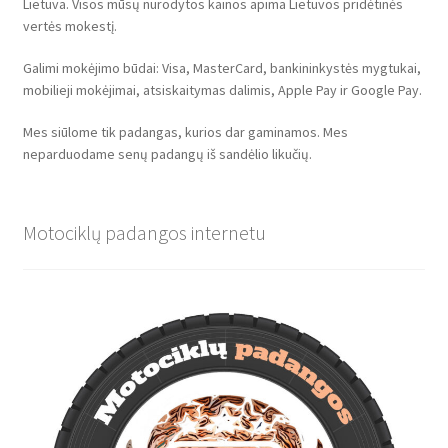
Lietuva. Visos mūsų nurodytos kainos apima Lietuvos pridėtinės
vertės mokestį.
Galimi mokėjimo būdai: Visa, MasterCard, bankininkystės mygtukai,
mobilieji mokėjimai, atsiskaitymas dalimis, Apple Pay ir Google Pay.
Mes siūlome tik padangas, kurios dar gaminamos. Mes
neparduodame senų padangų iš sandėlio likučių.
Motociklų padangos internetu