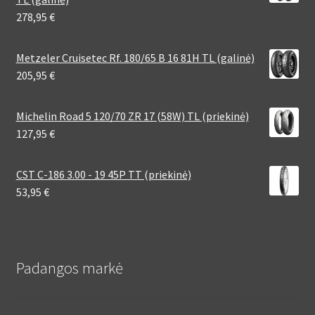
278,95
€
Metzeler Cruisetec Rf. 180/65 B 16 81H TL (galinė)
205,95
€
Michelin Road 5 120/70 ZR 17 (58W) TL (priekinė)
127,95
€
CST C-186 3.00 - 19 45P TT (priekinė)
53,95
€
Padangos markė