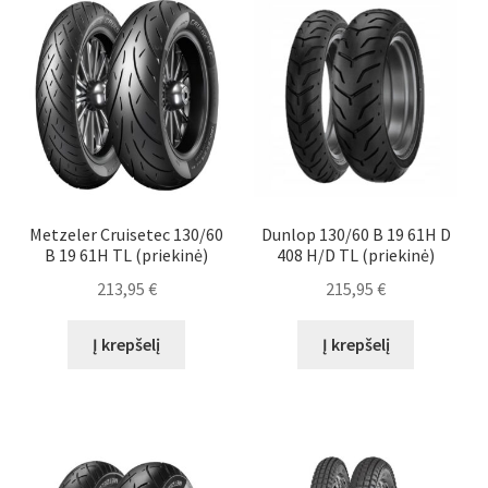
Metzeler Cruisetec 130/60
Dunlop 130/60 B 19 61H D
B 19 61H TL (priekinė)
408 H/D TL (priekinė)
213,95
€
215,95
€
Į krepšelį
Į krepšelį