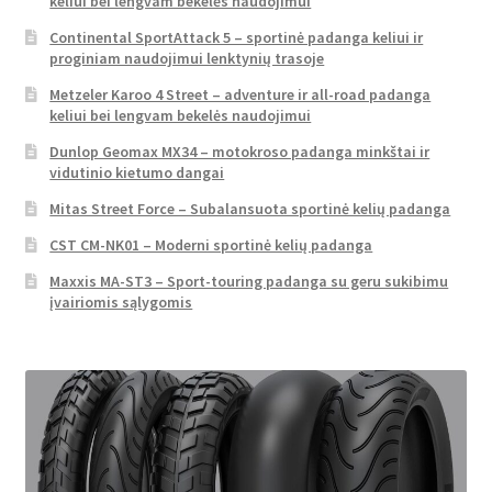
keliui bei lengvam bekelės naudojimui
Continental SportAttack 5 – sportinė padanga keliui ir
proginiam naudojimui lenktynių trasoje
Metzeler Karoo 4 Street – adventure ir all-road padanga
keliui bei lengvam bekelės naudojimui
Dunlop Geomax MX34 – motokroso padanga minkštai ir
vidutinio kietumo dangai
Mitas Street Force – Subalansuota sportinė kelių padanga
CST CM-NK01 – Moderni sportinė kelių padanga
Maxxis MA-ST3 – Sport-touring padanga su geru sukibimu
įvairiomis sąlygomis