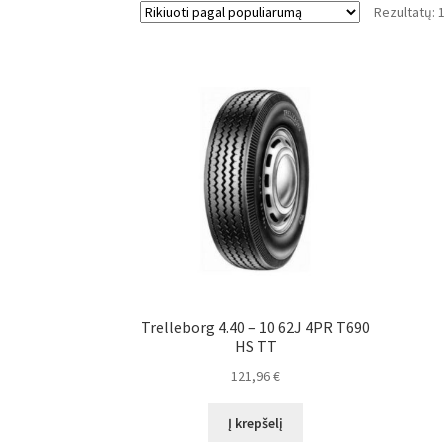
Rezultatų: 1
Trelleborg 4.40 – 10 62J 4PR T690
HS TT
121,96
€
Į krepšelį