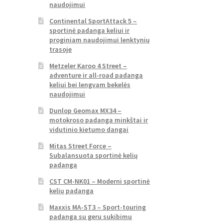
naudojimui
Continental SportAttack 5 –
sportinė padanga keliui ir
proginiam naudojimui lenktynių
trasoje
Metzeler Karoo 4 Street –
adventure ir all-road padanga
keliui bei lengvam bekelės
naudojimui
Dunlop Geomax MX34 –
motokroso padanga minkštai ir
vidutinio kietumo dangai
Mitas Street Force –
Subalansuota sportinė kelių
padanga
CST CM-NK01 – Moderni sportinė
kelių padanga
Maxxis MA-ST3 – Sport-touring
padanga su geru sukibimu