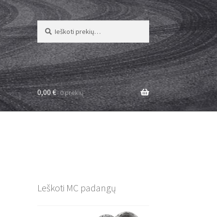
Ieškoti:
Ieškoti
0,00
€
0 prekių
Leškoti MC padangų