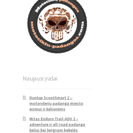
Naujausi įrašai
Dunlop ScootSmart 2 –
motorolerių padanga miesto
eismui ir kelionėms
Mitas Enduro Trail-ADV 2 –
adventure ir all-road padanga
keliui bei lengvam bekelės