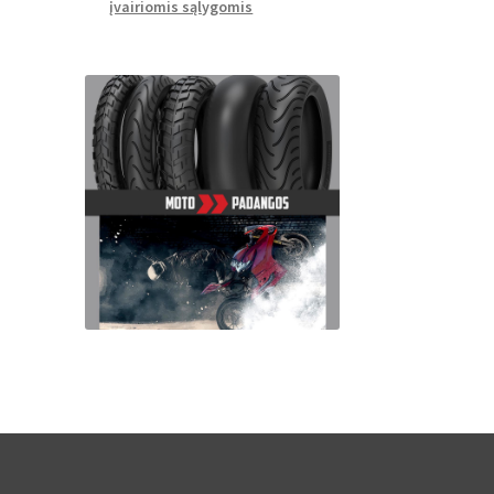
įvairiomis sąlygomis