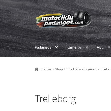
Pereiti
Pereiti
Ho
prie
prie
meniu
turinio
Pri
Padangos
Kameros
ABC
Pradžia
Shop
Produktai su žymomis “Trelle
Trelleborg