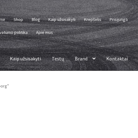
me
Shop
Blog
Kaip užsisakyti
Krepšelis
Prisijungti
vatumo politika
Apie mus
Kaip užsisakyti
Testų
Brand
Kontaktai
borg”