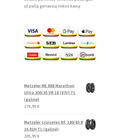
už pačią geriausią rinkos kainą.
Metzeler ME 888 Marathon
Ultra 300/35 VR 18 (87V) TL
(galinė)
278,95
€
Metzeler Cruisetec Rf. 180/65 B
16 81H TL (galinė)
205,95
€