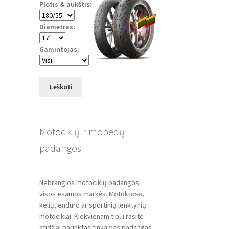
Plotis & aukštis:
Diametras:
Gamintojas:
Leškoti
Motociklų ir mopedų
padangos
Nebrangios motociklų padangos:
visos esamos markės. Motokroso,
kelių, enduro ar sportinių lenktynių
motociklai. Kiekvienam tipui rasite
atidžiai parinktas tinkamas padangas