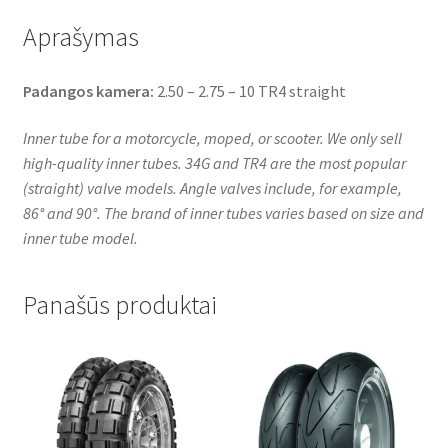
Aprašymas
Padangos kamera:
2.50 – 2.75 – 10 TR4 straight
Inner tube for a motorcycle, moped, or scooter. We only sell
high-quality inner tubes. 34G and TR4 are the most popular
(straight) valve models. Angle valves include, for example,
86° and 90°. The brand of inner tubes varies based on size and
inner tube model.
Panašūs produktai