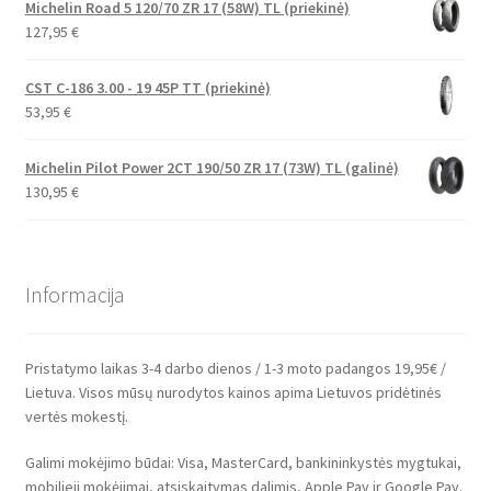
Michelin Road 5 120/70 ZR 17 (58W) TL (priekinė)
127,95
€
CST C-186 3.00 - 19 45P TT (priekinė)
53,95
€
Michelin Pilot Power 2CT 190/50 ZR 17 (73W) TL (galinė)
130,95
€
Informacija
Pristatymo laikas 3-4 darbo dienos / 1-3 moto padangos 19,95€ /
Lietuva. Visos mūsų nurodytos kainos apima Lietuvos pridėtinės
vertės mokestį.
Galimi mokėjimo būdai: Visa, MasterCard, bankininkystės mygtukai,
mobilieji mokėjimai, atsiskaitymas dalimis, Apple Pay ir Google Pay.