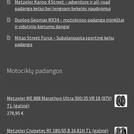
Metzeler Karoo 4 Street – adventure ir all-road
padanga keliui bei lengvam bekelės naudojimui
Dunlop Geomax MX34 – motokroso padanga minkštai
ir vidutinio kietumo dangai
Mitas Street Force – Subalansuota sportinė kelių
padanga
Motociklų padangos
Metzeler ME 888 Marathon Ultra 300/35 VR 18 (87V)
TL (galinė)
278,95
€
Metzeler Cruisetec Rf. 180/65 B 16 81H TL (galinė)