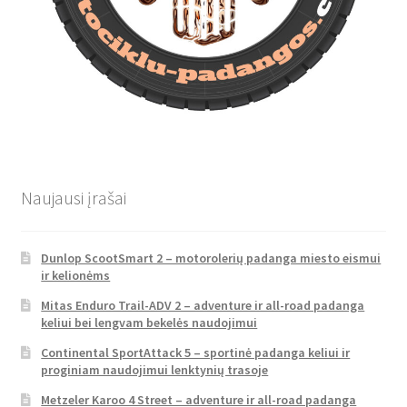
Naujausi įrašai
Dunlop ScootSmart 2 – motorolerių padanga miesto eismui
ir kelionėms
Mitas Enduro Trail-ADV 2 – adventure ir all-road padanga
keliui bei lengvam bekelės naudojimui
Continental SportAttack 5 – sportinė padanga keliui ir
proginiam naudojimui lenktynių trasoje
Metzeler Karoo 4 Street – adventure ir all-road padanga