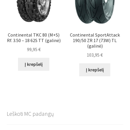
Continental TKC 80 (M+S)
Continental SportAttack
Rf. 3.50 – 18 62S TT (galinė)
190/50 ZR 17 (73W) TL
(galinė)
99,95
€
103,95
€
Į krepšelį
Į krepšelį
Leškoti MC padangų