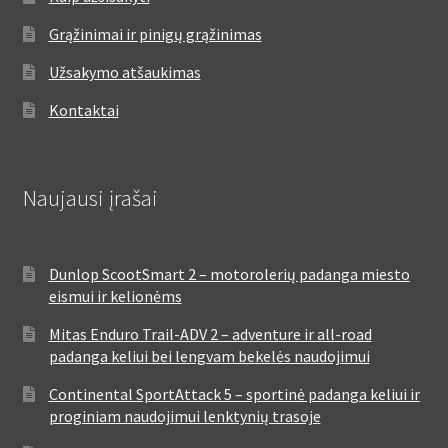
Grąžinimai ir pinigų grąžinimas
Užsakymo atšaukimas
Kontaktai
Naujausi įrašai
Dunlop ScootSmart 2 – motorolerių padanga miesto
eismui ir kelionėms
Mitas Enduro Trail-ADV 2 – adventure ir all-road
padanga keliui bei lengvam bekelės naudojimui
Continental SportAttack 5 – sportinė padanga keliui ir
proginiam naudojimui lenktynių trasoje