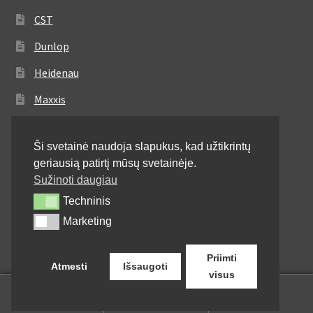
CST
Dunlop
Heidenau
Maxxis
Metzeler
Ši svetainė naudoja slapukus, kad užtikrintų
Michelin
geriausią patirtį mūsų svetainėje.
Mitas
Sužinoti daugiau
Techninis
Techninis
Pirelli
Marketing
Marketing
Shinko
Priimti
Atmesti
Išsaugoti
visus
0
Ieškoti:
Ieškoti