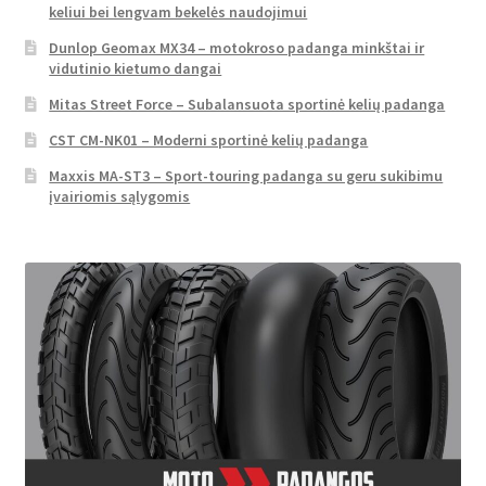
keliui bei lengvam bekelės naudojimui
Dunlop Geomax MX34 – motokroso padanga minkštai ir
vidutinio kietumo dangai
Mitas Street Force – Subalansuota sportinė kelių padanga
CST CM-NK01 – Moderni sportinė kelių padanga
Maxxis MA-ST3 – Sport-touring padanga su geru sukibimu
įvairiomis sąlygomis