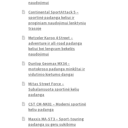
naudojimui
Continental SportAttack 5 –
sportinė padanga keliui ir
proginiam naudojimui lenktynių
trasoje
Metzeler Karoo 4 Street –
adventure ir all-road padanga
keliui bei lengvam bekelės
naudojimui
Dunlop Geomax MX34 –
motokroso padanga minkštai ir
vidutinio kietumo dangai
Mitas Street Force –
Subalansuota sportinė kelių
padanga
CST CM-NK01 – Moderni sportinė
kelių padanga
Maxxis MA-ST3 – Sport-touring
padanga su geru sukibimu