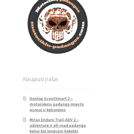
Naujausi įrašai
Dunlop ScootSmart 2 –
motorolerių padanga miesto
eismui ir kelionėms
Mitas Enduro Trail-ADV 2 –
adventure ir all-road padanga
keliui bei lengvam bekelės