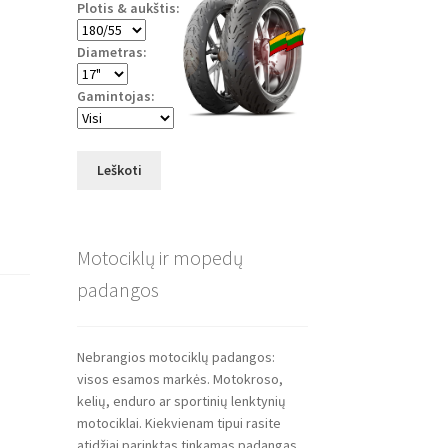
Plotis & aukštis:
Diametras:
Gamintojas:
Leškoti
Motociklų ir mopedų
padangos
Nebrangios motociklų padangos:
visos esamos markės. Motokroso,
kelių, enduro ar sportinių lenktynių
motociklai. Kiekvienam tipui rasite
atidžiai parinktas tinkamas padangas