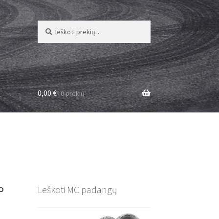
Ieškoti:
Ieškoti
0,00
€
0 prekių
°
Leškoti MC padangų