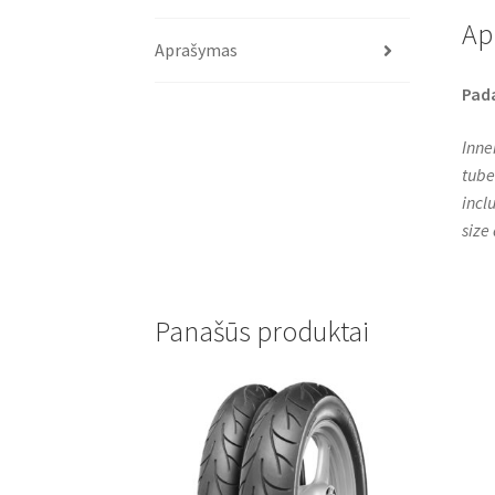
Ap
Aprašymas
Pad
Inne
tube
incl
size
Panašūs produktai