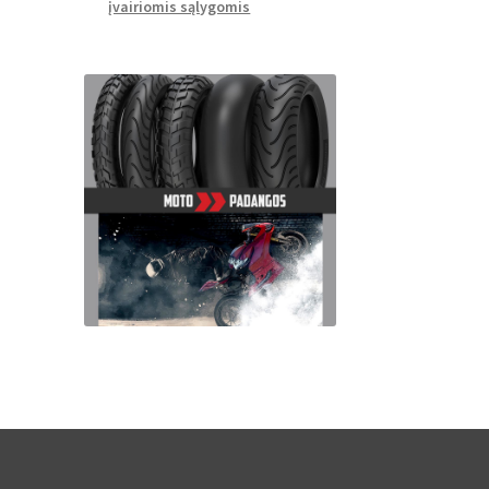
įvairiomis sąlygomis