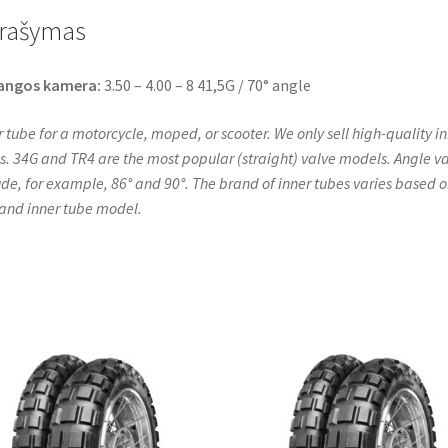
o
e
A
angle
o
r
p
rašymas
k
p
angos kamera:
3.50 – 4.00 – 8 41,5G / 70° angle
r tube for a motorcycle, moped, or scooter. We only sell high-quality i
s. 34G and TR4 are the most popular (straight) valve models. Angle v
ude, for example, 86° and 90°. The brand of inner tubes varies based 
 and inner tube model.