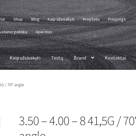
me
Shop
Blog
Kaip užsisakyti
Krepšelis
Prisijungti
vatumo politika
Apie mus
Kaip užsisakyti
Testų
Brand
Kontaktai
,5G / 70° angle
3.50 – 4.00 – 8 41,5G / 70
angle