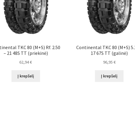
inental TKC 80 (M+S) Rf. 2.50
Continental TKC 80 (M+S) 5.
– 21 48S TT (priekinė)
17 67S TT (galinė)
62,94
€
96,95
€
Į krepšelį
Į krepšelį