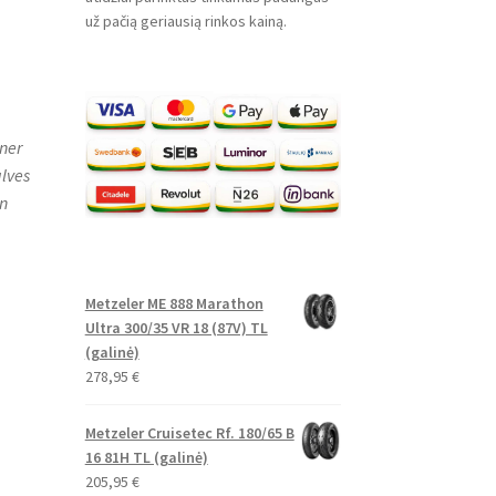
už pačią geriausią rinkos kainą.
nner
alves
on
Metzeler ME 888 Marathon
Ultra 300/35 VR 18 (87V) TL
(galinė)
278,95
€
Metzeler Cruisetec Rf. 180/65 B
16 81H TL (galinė)
205,95
€