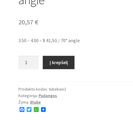
20,57
€
3.50 – 4.00 – 8 41,5G / 70° angle
produkto
Į krepšelį
kiekis:
3.50
-
4.00
Produkto kodas:
tubekasi2
Kategorija:
Padangos
–
Žyma:
8tube
8
F
T
W
41,5G
a
w
h
/
c
i
a
e
t
t
70°
b
t
s