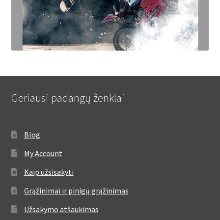
Geriausi padangų ženklai
Blog
My Account
Kaip užsisakyti
Grąžinimai ir pinigų grąžinimas
Užsakymo atšaukimas