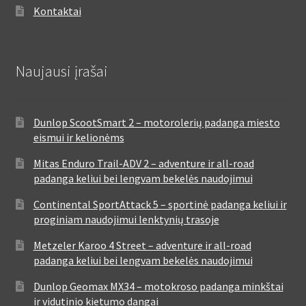
Kontaktai
Naujausi įrašai
Dunlop ScootSmart 2 – motorolerių padanga miesto
eismui ir kelionėms
Mitas Enduro Trail-ADV 2 – adventure ir all-road
padanga keliui bei lengvam bekelės naudojimui
Continental SportAttack 5 – sportinė padanga keliui ir
proginiam naudojimui lenktynių trasoje
Metzeler Karoo 4 Street – adventure ir all-road
padanga keliui bei lengvam bekelės naudojimui
Dunlop Geomax MX34 – motokroso padanga minkštai
ir vidutinio kietumo dangai