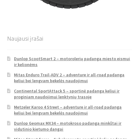
Naujausi įrašai
Dunlop ScootSmart 2 – motorolerių padanga miesto eismui
ir kelionėms
Mitas Enduro Trail-ADV 2 – adventure ir all-road padanga
keliui bei lengvam bekelės naudojimui
Continental SportAttack 5 – sportinė padanga keliui ir
proginiam naudojimui lenktynių trasoje
Metzeler Karoo 4 Street – adventure ir all-road padanga
keliui bei lengvam bekelės naudojimui
Dunlop Geomax MX34 – motokroso padanga minkštai ir
vidutinio kietumo dangai