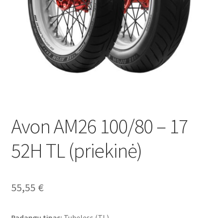
Avon AM26 100/80 – 17
52H TL (priekinė)
55,55
€
Padangų tipas:
Tubeless (TL)