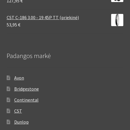
127,95
€
CST C-186 3.00 - 19 45P TT (priekinė)
53,95
€
Padangos markė
Avon
Bridgestone
Continental
CST
Dunlop