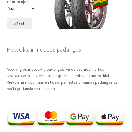
Gamintojas:
Leškoti
Motociklų ir mopedų padangos
Nebrangios motociklų padangos: visos esamos markės.
Motokroso, kelių, enduro ar sportinių lenktynių motociklai.
Kiekvienam tipui rasite atidžiai parinktas tinkamas padangas už
pačią geriausią rinkos kainą.