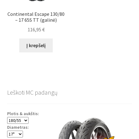
Continental Escape 130/80
– 17 65S TT (galinė)
116,95
€
Į krepšelį
Leškoti MC padangų
Plotis & aukštis:
Diametras: