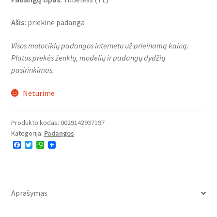
Ašis:
priekinė padanga
Visos motociklų padangos internetu už prieinamą kainą.
Platus prekės ženklų, modelių ir padangų dydžių
pasirinkimas.
Neturime
Produkto kodas:
0029142937197
Kategorija:
Padangos
F
T
W
a
w
h
c
i
a
e
t
t
b
t
s
o
e
A
o
r
p
Aprašymas
k
p