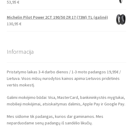
53,95
€
Michelin Pilot Power 2CT 190/50 ZR 17 (73W) TL (galinė)
130,95
€
Informacija
Pristatymo laikas 3-4 darbo dienos / 1-3 moto padangos 19,95€ /
Lietuva. Visos mūsų nurodytos kainos apima Lietuvos pridėtinės
vertės mokestį.
Galimi mokėjimo būdai: Visa, MasterCard, bankininkystės mygtukai,
mobilieji mokėjimai, atsiskaitymas dalimis, Apple Pay ir Google Pay.
Mes siūlome tik padangas, kurios dar gaminamos. Mes
neparduodame senų padangų iš sandėlio likučių.