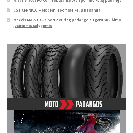
Mitas Street Force – Subalansuota sportinė kelių padanga
CST CM-NK01 – Moderni sportinė kelių padanga
Maxxis MA-ST3 – Sport-touring padanga su geru sukibimu
įvairiomis sąlygomis