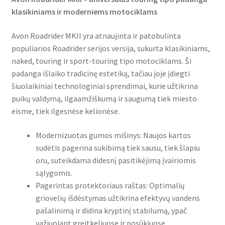
klasikiniams ir moderniems motociklams
Avon Roadrider MKII yra atnaujinta ir patobulinta
populiarios Roadrider serijos versija, sukurta klasikiniams,
naked, touring ir sport-touring tipo motociklams. Ši
padanga išlaiko tradicinę estetiką, tačiau joje įdiegti
šiuolaikiniai technologiniai sprendimai, kurie užtikrina
puikų valdymą, ilgaamžiškumą ir saugumą tiek miesto
eisme, tiek ilgesnėse kelionėse.
Modernizuotas gumos mišinys: Naujos kartos
sudėtis pagerina sukibimą tiek sausu, tiek šlapiu
oru, suteikdama didesnį pasitikėjimą įvairiomis
sąlygomis.
Pagerintas protektoriaus raštas: Optimalių
griovelių išdėstymas užtikrina efektyvų vandens
pašalinimą ir didina kryptinį stabilumą, ypač
važiuojant greitkeliuose ir posūkiuose.