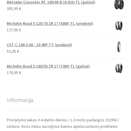
Metzeler Cruisetec Rf. 180/65 B 16 81H TL (galinė)
205,95
€
Michelin Road 5 120/70 ZR 17 (58W) TL (priekinė)
127,95
€
CST C-186 3.00 - 19 45P TT (priekinė)
53,95
€
Michelin Road 5 180/55 ZR 17 (73W) TL (galinė)
170,95
€
Informacija
Pristatymo laikas 3-4 darbo dienos / 1-3 moto padangos 19,95€ /
Lietuva. Visos mūsų nurodytos kainos apima Lietuvos pridėtinės