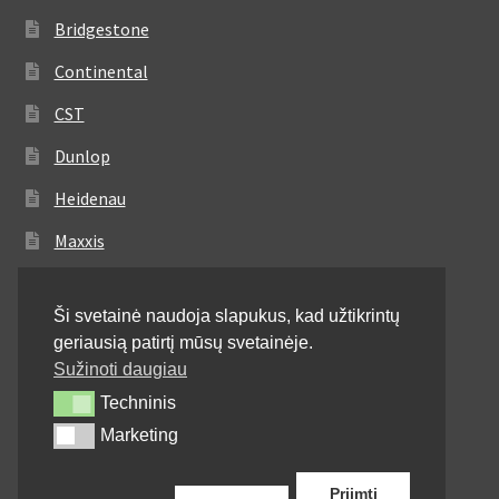
Bridgestone
Continental
CST
Dunlop
Heidenau
Maxxis
Metzeler
Ši svetainė naudoja slapukus, kad užtikrintų
Michelin
geriausią patirtį mūsų svetainėje.
Mitas
Sužinoti daugiau
Techninis
Techninis
Pirelli
Marketing
Marketing
Shinko
Priimti