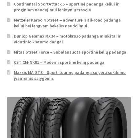
Continental SportAttack 5 – sportinė padanga keliui ir
proginiam naudojimui lenktynių trasoje
Metzeler Karoo 4 Street – adventure ir all-road padanga
keliui bei lengvam bekelės naudojimui
Dunlop Geomax MX34 – motokroso padanga minkštai ir
vidutinio kietumo dangai
Mitas Street Force – Subalansuota sportinė kelių padanga
CST CM-NK01 – Moderni sportinė kelių padanga
Maxxis MA-ST3 – Sport-touring padanga su geru sukibimu
įvairiomis sąlygomis