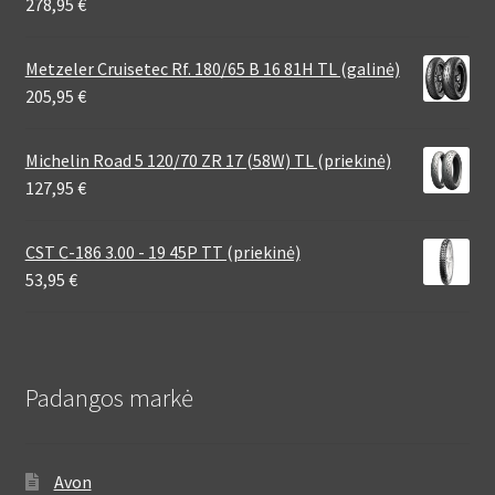
278,95
€
Metzeler Cruisetec Rf. 180/65 B 16 81H TL (galinė)
205,95
€
Michelin Road 5 120/70 ZR 17 (58W) TL (priekinė)
127,95
€
CST C-186 3.00 - 19 45P TT (priekinė)
53,95
€
Padangos markė
Avon