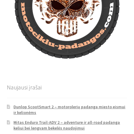
Naujausi įrašai
Dunlop ScootSmart 2 – motorolerių padanga miesto eismui
ir kelionėms
Mitas Enduro Trail-ADV 2 – adventure ir all-road padanga
keliui bei lengvam bekelės naudojimui