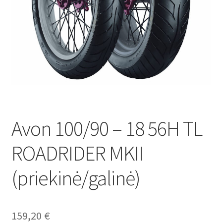
Avon 100/90 – 18 56H TL
ROADRIDER MKII
(priekinė/galinė)
159,20
€