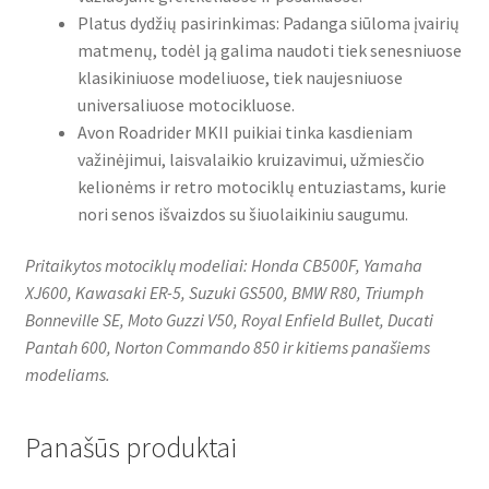
Platus dydžių pasirinkimas: Padanga siūloma įvairių
matmenų, todėl ją galima naudoti tiek senesniuose
klasikiniuose modeliuose, tiek naujesniuose
universaliuose motocikluose.
Avon Roadrider MKII puikiai tinka kasdieniam
važinėjimui, laisvalaikio kruizavimui, užmiesčio
kelionėms ir retro motociklų entuziastams, kurie
nori senos išvaizdos su šiuolaikiniu saugumu.
Pritaikytos motociklų modeliai: Honda CB500F, Yamaha
XJ600, Kawasaki ER-5, Suzuki GS500, BMW R80, Triumph
Bonneville SE, Moto Guzzi V50, Royal Enfield Bullet, Ducati
Pantah 600, Norton Commando 850 ir kitiems panašiems
modeliams.
Panašūs produktai