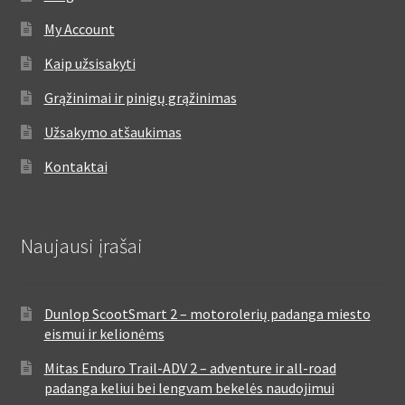
My Account
Kaip užsisakyti
Grąžinimai ir pinigų grąžinimas
Užsakymo atšaukimas
Kontaktai
Naujausi įrašai
Dunlop ScootSmart 2 – motorolerių padanga miesto
eismui ir kelionėms
Mitas Enduro Trail-ADV 2 – adventure ir all-road
padanga keliui bei lengvam bekelės naudojimui