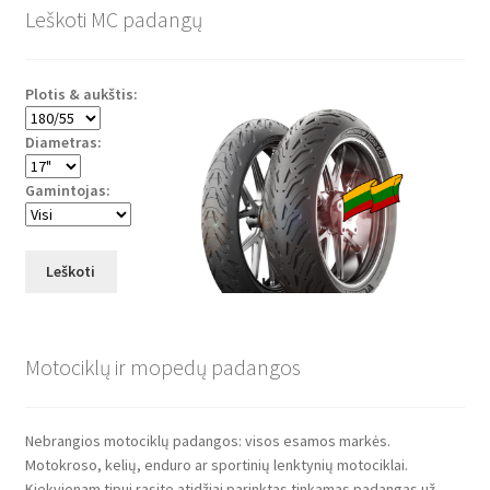
Leškoti MC padangų
Plotis & aukštis:
Diametras:
Gamintojas:
Leškoti
Motociklų ir mopedų padangos
Nebrangios motociklų padangos: visos esamos markės.
Motokroso, kelių, enduro ar sportinių lenktynių motociklai.
Kiekvienam tipui rasite atidžiai parinktas tinkamas padangas už