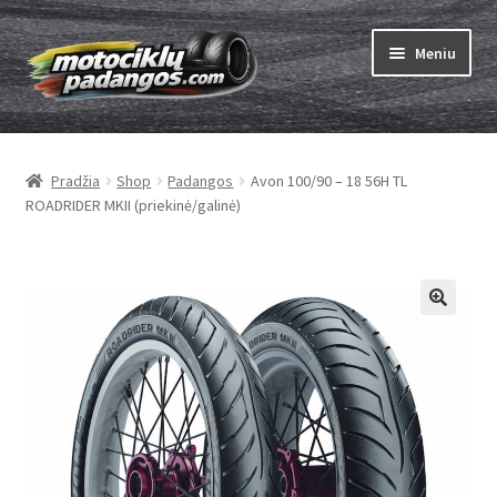
Pereiti
Pereiti
Meniu
prie
prie
meniu
turinio
Išskleist
Padangos
sub-
Pradžia
Shop
Padangos
Avon 100/90 – 18 56H TL
menu
Išskleist
Kameros
ROADRIDER MKII (priekinė/galinė)
sub-
menu
Išskleist
ABC
sub-
menu
Kaip užsisakyti
Testų
Išskleist
Brand
sub-
menu
Kontaktai