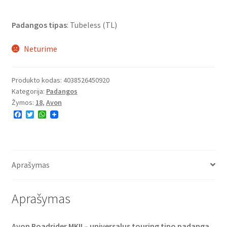
Padangos tipas
: Tubeless (TL)
Neturime
Produkto kodas:
4038526450920
Kategorija:
Padangos
Žymos:
18
,
Avon
F
T
W
a
w
h
c
i
a
e
t
t
b
t
s
o
e
A
o
r
p
Aprašymas
k
p
Aprašymas
Avon Roadrider MKII – universalus touring tipo padanga