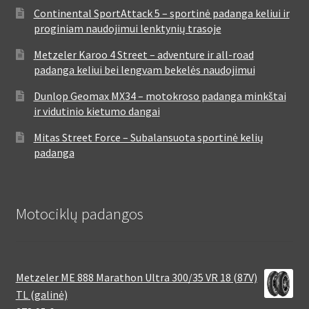
Continental SportAttack 5 – sportinė padanga keliui ir
proginiam naudojimui lenktynių trasoje
Metzeler Karoo 4 Street – adventure ir all-road
padanga keliui bei lengvam bekelės naudojimui
Dunlop Geomax MX34 – motokroso padanga minkštai
ir vidutinio kietumo dangai
Mitas Street Force – Subalansuota sportinė kelių
padanga
Motociklų padangos
Metzeler ME 888 Marathon Ultra 300/35 VR 18 (87V)
TL (galinė)