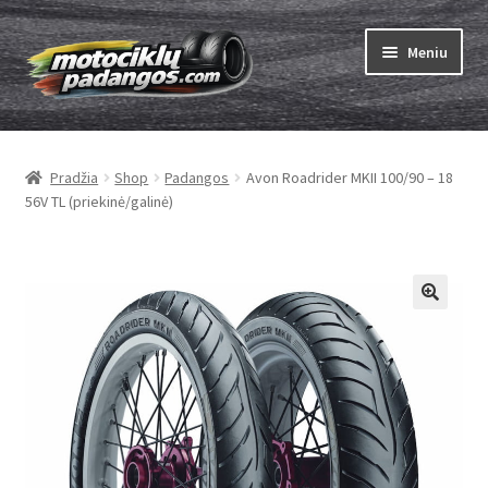
Pereiti
Pereiti
Meniu
prie
prie
meniu
turinio
Išskleist
Padangos
sub-
Pradžia
Shop
Padangos
Avon Roadrider MKII 100/90 – 18
menu
Išskleist
Kameros
56V TL (priekinė/galinė)
sub-
menu
Išskleist
ABC
sub-
menu
Kaip užsisakyti
Testų
Išskleist
Brand
sub-
menu
Kontaktai