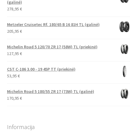
(galinė)
278,95
€
Metzeler Cruisetec Rf. 180/65 B 16 81H TL (galinė)
205,95
€
Michelin Road 5 120/70 ZR 17 (58W) TL (priekinė)
127,95
€
CST C-186 3.00 - 19 45P TT (priekinė)
53,95
€
Michelin Road 5 180/55 ZR 17 (73W) TL (galinė)
170,95
€
Informacija