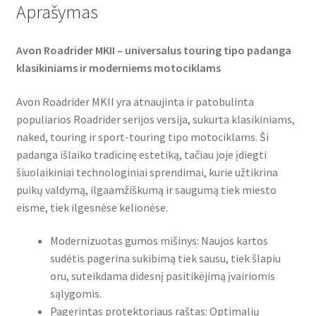
Aprašymas
Avon Roadrider MKII – universalus touring tipo padanga
klasikiniams ir moderniems motociklams
Avon Roadrider MKII yra atnaujinta ir patobulinta
populiarios Roadrider serijos versija, sukurta klasikiniams,
naked, touring ir sport-touring tipo motociklams. Ši
padanga išlaiko tradicinę estetiką, tačiau joje įdiegti
šiuolaikiniai technologiniai sprendimai, kurie užtikrina
puikų valdymą, ilgaamžiškumą ir saugumą tiek miesto
eisme, tiek ilgesnėse kelionėse.
Modernizuotas gumos mišinys: Naujos kartos
sudėtis pagerina sukibimą tiek sausu, tiek šlapiu
oru, suteikdama didesnį pasitikėjimą įvairiomis
sąlygomis.
Pagerintas protektoriaus raštas: Optimalių