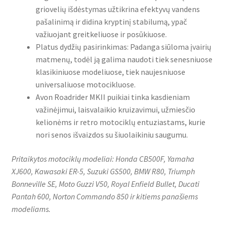
griovelių išdėstymas užtikrina efektyvų vandens
pašalinimą ir didina kryptinį stabilumą, ypač
važiuojant greitkeliuose ir posūkiuose.
Platus dydžių pasirinkimas: Padanga siūloma įvairių
matmenų, todėl ją galima naudoti tiek senesniuose
klasikiniuose modeliuose, tiek naujesniuose
universaliuose motocikluose.
Avon Roadrider MKII puikiai tinka kasdieniam
važinėjimui, laisvalaikio kruizavimui, užmiesčio
kelionėms ir retro motociklų entuziastams, kurie
nori senos išvaizdos su šiuolaikiniu saugumu.
Pritaikytos motociklų modeliai: Honda CB500F, Yamaha
XJ600, Kawasaki ER-5, Suzuki GS500, BMW R80, Triumph
Bonneville SE, Moto Guzzi V50, Royal Enfield Bullet, Ducati
Pantah 600, Norton Commando 850 ir kitiems panašiems
modeliams.