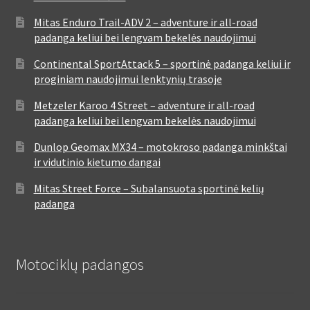
Mitas Enduro Trail-ADV 2 – adventure ir all-road
padanga keliui bei lengvam bekelės naudojimui
Continental SportAttack 5 – sportinė padanga keliui ir
proginiam naudojimui lenktynių trasoje
Metzeler Karoo 4 Street – adventure ir all-road
padanga keliui bei lengvam bekelės naudojimui
Dunlop Geomax MX34 – motokroso padanga minkštai
ir vidutinio kietumo dangai
Mitas Street Force – Subalansuota sportinė kelių
padanga
Motociklų padangos