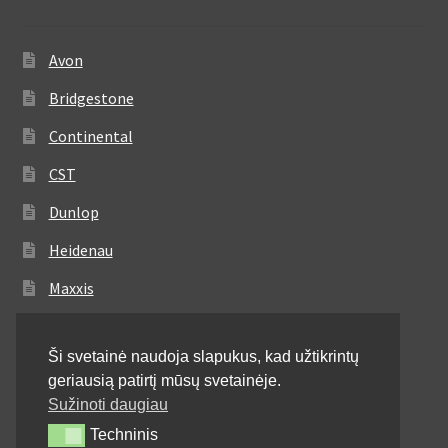
Avon
Bridgestone
Continental
CST
Dunlop
Heidenau
Maxxis
Metzeler
Ši svetainė naudoja slapukus, kad užtikrintų
Michelin
geriausią patirtį mūsų svetainėje.
Mitas
Sužinoti daugiau
Techninis
Techninis
Pirelli