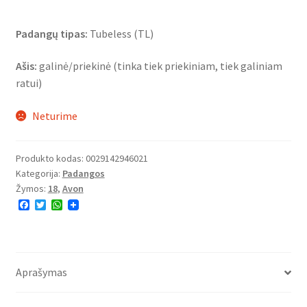
Padangų tipas:
Tubeless (TL)
Ašis:
galinė/priekinė (tinka tiek priekiniam, tiek galiniam
ratui)
Neturime
Produkto kodas:
0029142946021
Kategorija:
Padangos
Žymos:
18
,
Avon
F
T
W
a
w
h
c
i
a
e
t
t
b
t
s
o
e
A
o
r
p
Aprašymas
k
p