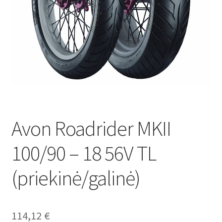
Avon Roadrider MKII
100/90 – 18 56V TL
(priekinė/galinė)
114,12
€