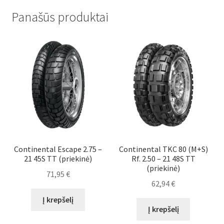
Panašūs produktai
Continental Escape 2.75 –
Continental TKC 80 (M+S)
21 45S TT (priekinė)
Rf. 2.50 – 21 48S TT
(priekinė)
71,95
€
62,94
€
Į krepšelį
Į krepšelį