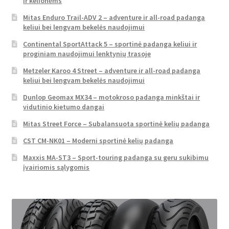
ir kelionėms
Mitas Enduro Trail-ADV 2 – adventure ir all-road padanga
keliui bei lengvam bekelės naudojimui
Continental SportAttack 5 – sportinė padanga keliui ir
proginiam naudojimui lenktynių trasoje
Metzeler Karoo 4 Street – adventure ir all-road padanga
keliui bei lengvam bekelės naudojimui
Dunlop Geomax MX34 – motokroso padanga minkštai ir
vidutinio kietumo dangai
Mitas Street Force – Subalansuota sportinė kelių padanga
CST CM-NK01 – Moderni sportinė kelių padanga
Maxxis MA-ST3 – Sport-touring padanga su geru sukibimu
įvairiomis sąlygomis