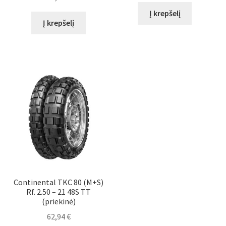
Į krepšelį
Į krepšelį
Continental TKC 80 (M+S)
Rf. 2.50 – 21 48S TT
(priekinė)
62,94
€