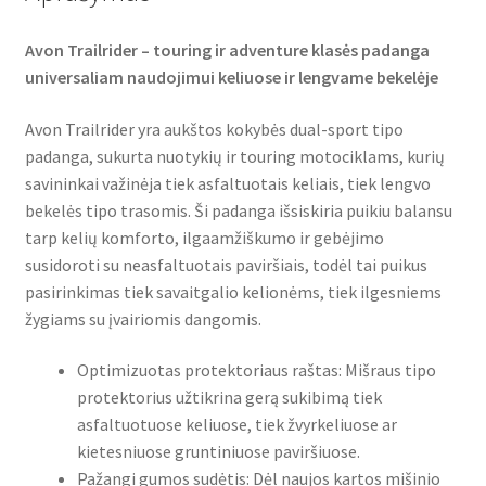
Avon Trailrider – touring ir adventure klasės padanga
universaliam naudojimui keliuose ir lengvame bekelėje
Avon Trailrider yra aukštos kokybės dual-sport tipo
padanga, sukurta nuotykių ir touring motociklams, kurių
savininkai važinėja tiek asfaltuotais keliais, tiek lengvo
bekelės tipo trasomis. Ši padanga išsiskiria puikiu balansu
tarp kelių komforto, ilgaamžiškumo ir gebėjimo
susidoroti su neasfaltuotais paviršiais, todėl tai puikus
pasirinkimas tiek savaitgalio kelionėms, tiek ilgesniems
žygiams su įvairiomis dangomis.
Optimizuotas protektoriaus raštas: Mišraus tipo
protektorius užtikrina gerą sukibimą tiek
asfaltuotuose keliuose, tiek žvyrkeliuose ar
kietesniuose gruntiniuose paviršiuose.
Pažangi gumos sudėtis: Dėl naujos kartos mišinio