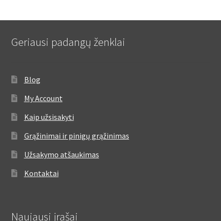
Geriausi padangų ženklai
Blog
My Account
Kaip užsisakyti
Grąžinimai ir pinigų grąžinimas
Užsakymo atšaukimas
Kontaktai
Naujausi įrašai