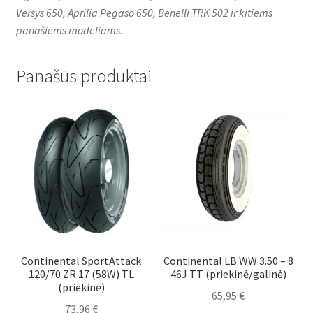
Versys 650, Aprilia Pegaso 650, Benelli TRK 502 ir kitiems
panašiems modeliams.
Panašūs produktai
Continental SportAttack
Continental LB WW 3.50 – 8
120/70 ZR 17 (58W) TL
46J TT (priekinė/galinė)
(priekinė)
65,95
€
73,96
€