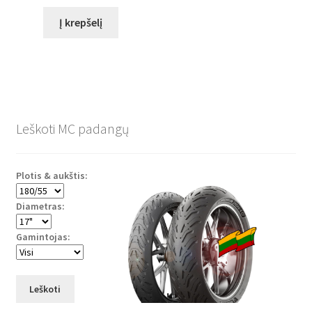
Į krepšelį
Leškoti MC padangų
Plotis & aukštis:
Diametras:
Gamintojas:
Leškoti