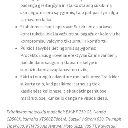
padanga greitai įšyla ir išlaiko stabilų sukibimą
skirtingomis oro sąlygomis, taip pat pasižymi ilgu
tarnavimo laiku.
Stabilumas esant apkrovai: Sutvirtinta karkaso
konstrukcija leidžia važiuoti su bagažu ar keleiviu be
kompromisų valdymo tikslumui ir komfortui.
Puikios savybės lietingomis sąlygomis:
Protektoriaus grioveliai efektyviai šalina vandenį,
padidindami saugumą šlapiame kelyje ir
sumažindami akvaplanavimo riziką.
Skirta touring ir adventure motociklams: Trailrider
sukurta taip, kad patikimai tarnautų tiek
kasdienėse kelionėse, tiek sudėtingesniuose
maršrutuose, kur kelio danga ne visada ideali.
Pritaikytos motociklų modeliai: BMW F 750 GS, Honda
CB500X, Yamaha XT660Z Ténéré, Suzuki V-Strom 650, Triumph
Tiger 800, KTM 790 Adventure, Moto Guzzi V85 TT, Kawasaki