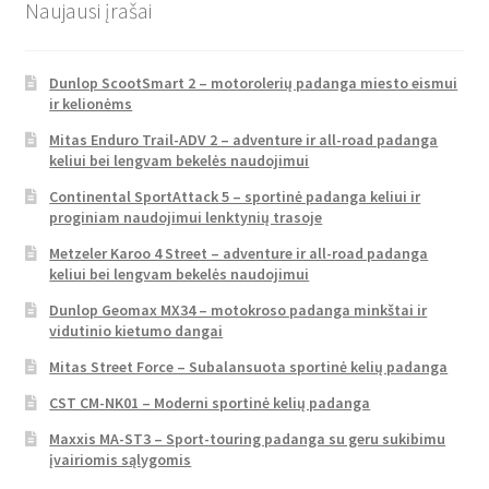
Naujausi įrašai
Dunlop ScootSmart 2 – motorolerių padanga miesto eismui
ir kelionėms
Mitas Enduro Trail-ADV 2 – adventure ir all-road padanga
keliui bei lengvam bekelės naudojimui
Continental SportAttack 5 – sportinė padanga keliui ir
proginiam naudojimui lenktynių trasoje
Metzeler Karoo 4 Street – adventure ir all-road padanga
keliui bei lengvam bekelės naudojimui
Dunlop Geomax MX34 – motokroso padanga minkštai ir
vidutinio kietumo dangai
Mitas Street Force – Subalansuota sportinė kelių padanga
CST CM-NK01 – Moderni sportinė kelių padanga
Maxxis MA-ST3 – Sport-touring padanga su geru sukibimu
įvairiomis sąlygomis