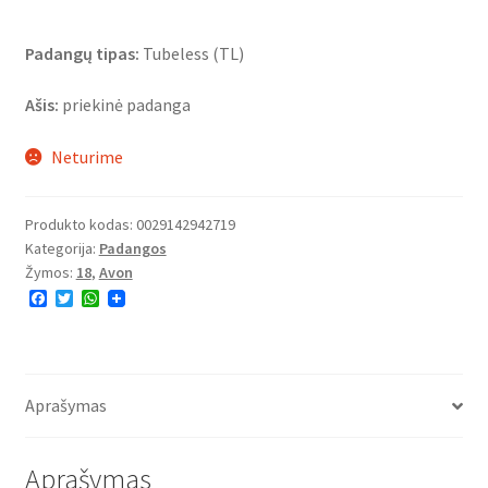
Padangų tipas:
Tubeless (TL)
Ašis:
priekinė padanga
Neturime
Produkto kodas:
0029142942719
Kategorija:
Padangos
Žymos:
18
,
Avon
F
T
W
a
w
h
c
i
a
e
t
t
b
t
s
o
e
A
o
r
p
Aprašymas
k
p
Aprašymas