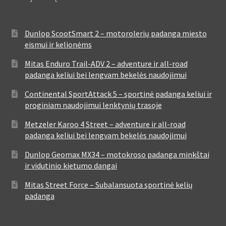
Dunlop ScootSmart 2 – motorolerių padanga miesto
eismui ir kelionėms
Mitas Enduro Trail-ADV 2 – adventure ir all-road
padanga keliui bei lengvam bekelės naudojimui
Continental SportAttack 5 – sportinė padanga keliui ir
proginiam naudojimui lenktynių trasoje
Metzeler Karoo 4 Street – adventure ir all-road
padanga keliui bei lengvam bekelės naudojimui
Dunlop Geomax MX34 – motokroso padanga minkštai
ir vidutinio kietumo dangai
Mitas Street Force – Subalansuota sportinė kelių
padanga