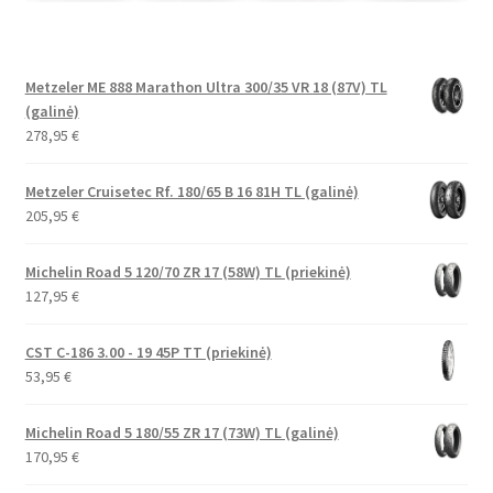
Metzeler ME 888 Marathon Ultra 300/35 VR 18 (87V) TL
(galinė)
278,95
€
Metzeler Cruisetec Rf. 180/65 B 16 81H TL (galinė)
205,95
€
Michelin Road 5 120/70 ZR 17 (58W) TL (priekinė)
127,95
€
CST C-186 3.00 - 19 45P TT (priekinė)
53,95
€
Michelin Road 5 180/55 ZR 17 (73W) TL (galinė)
170,95
€