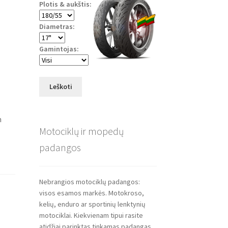
Plotis & aukštis:
Diametras:
Gamintojas:
Leškoti
m
Motociklų ir mopedų
padangos
Nebrangios motociklų padangos:
visos esamos markės. Motokroso,
kelių, enduro ar sportinių lenktynių
motociklai. Kiekvienam tipui rasite
atidžiai parinktas tinkamas padangas