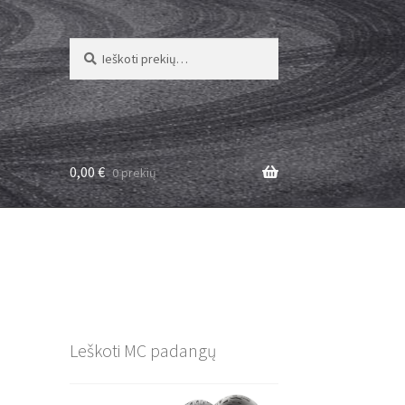
Ieškoti:
Ieškoti
0,00
€
0 prekių
Leškoti MC padangų