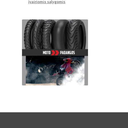
įvairiomis sąlygomis