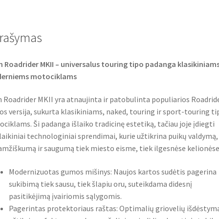
e
t
t
b
t
s
o
e
A
o
r
p
rašymas
k
p
 Roadrider MKII – universalus touring tipo padanga klasikiniams
erniems motociklams
 Roadrider MKII yra atnaujinta ir patobulinta populiarios Roadrid
jos versija, sukurta klasikiniams, naked, touring ir sport-touring ti
ciklams. Ši padanga išlaiko tradicinę estetiką, tačiau joje įdiegti
laikiniai technologiniai sprendimai, kurie užtikrina puikų valdymą,
amžiškumą ir saugumą tiek miesto eisme, tiek ilgesnėse kelionėse
Modernizuotas gumos mišinys: Naujos kartos sudėtis pagerina
sukibimą tiek sausu, tiek šlapiu oru, suteikdama didesnį
pasitikėjimą įvairiomis sąlygomis.
Pagerintas protektoriaus raštas: Optimalių griovelių išdėstym