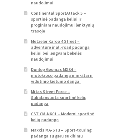
naudojimui
Continental SportAttack 5 –
sportinė padanga keliui ir
proginiam naudojimui lenktynių
trasoje
Metzeler Karoo 4 Street –
adventure ir all-road padanga
keliui bei lengvam bekelės
naudojimui
Dunlop Geomax MX34 –
motokroso padanga minkštai ir
vidutinio kietumo dangai
Mitas Street Force –
Subalansuota sportinė kelių
padanga
CST CM-NK01 – Moderni sportinė
kelių padanga
Maxxis MA-ST3 – Sport-touring
padanga su geru sukibimu