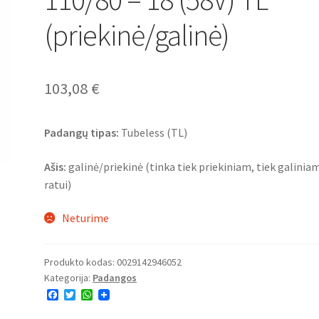
(priekinė/galinė)
103,08
€
Padangų tipas:
Tubeless (TL)
Ašis:
galinė/priekinė (tinka tiek priekiniam, tiek galinia
ratui)
Neturime
Produkto kodas:
0029142946052
Kategorija:
Padangos
F
T
W
a
w
h
c
i
a