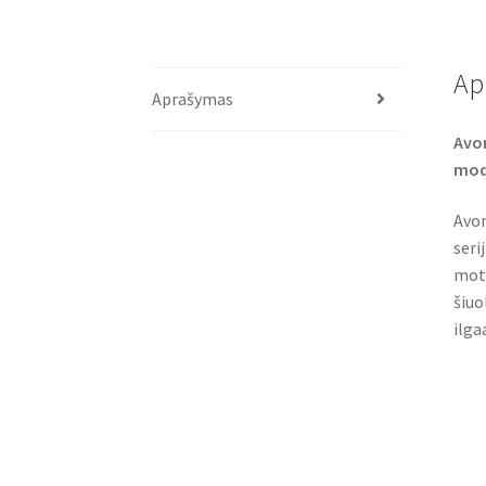
Ap
Aprašymas
Avon
mod
Avon
seri
moto
šiuo
ilga