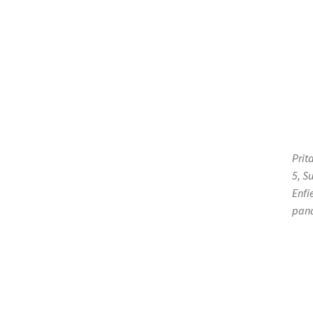
Prit
5, S
Enfi
pan