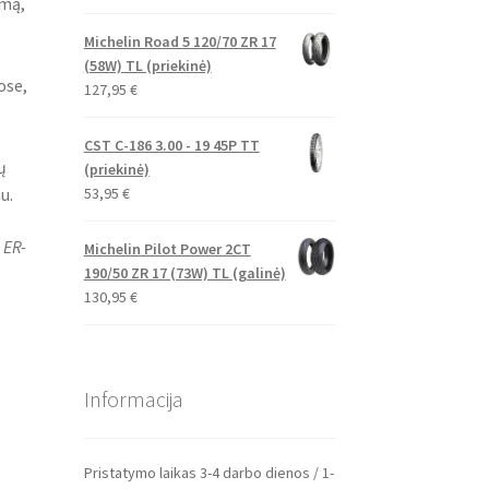
umą,
Michelin Road 5 120/70 ZR 17
(58W) TL (priekinė)
ose,
127,95
€
CST C-186 3.00 - 19 45P TT
ų
(priekinė)
53,95
€
u.
 ER-
Michelin Pilot Power 2CT
190/50 ZR 17 (73W) TL (galinė)
130,95
€
Informacija
Pristatymo laikas 3-4 darbo dienos / 1-