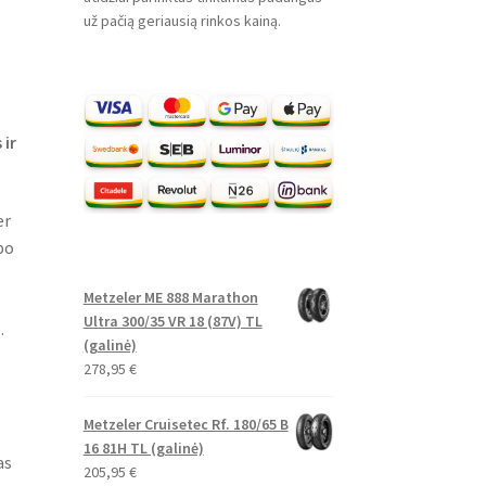
už pačią geriausią rinkos kainą.
 ir
er
po
Metzeler ME 888 Marathon
Ultra 300/35 VR 18 (87V) TL
.
(galinė)
278,95
€
Metzeler Cruisetec Rf. 180/65 B
16 81H TL (galinė)
as
205,95
€