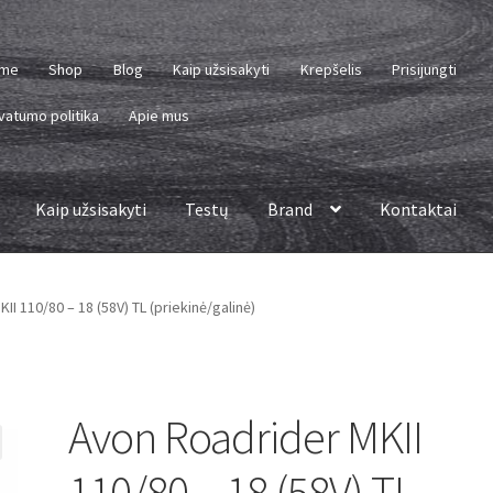
me
Shop
Blog
Kaip užsisakyti
Krepšelis
Prisijungti
vatumo politika
Apie mus
Kaip užsisakyti
Testų
Brand
Kontaktai
I 110/80 – 18 (58V) TL (priekinė/galinė)
Avon Roadrider MKII
110/80 – 18 (58V) TL