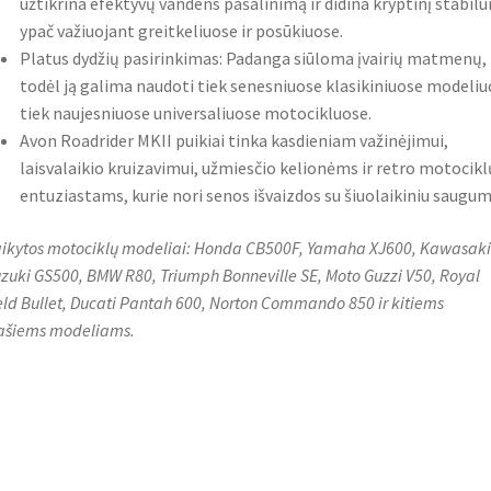
užtikrina efektyvų vandens pašalinimą ir didina kryptinį stabil
ypač važiuojant greitkeliuose ir posūkiuose.
Platus dydžių pasirinkimas: Padanga siūloma įvairių matmenų,
todėl ją galima naudoti tiek senesniuose klasikiniuose modeliu
tiek naujesniuose universaliuose motocikluose.
Avon Roadrider MKII puikiai tinka kasdieniam važinėjimui,
laisvalaikio kruizavimui, užmiesčio kelionėms ir retro motocikl
entuziastams, kurie nori senos išvaizdos su šiuolaikiniu saugum
aikytos motociklų modeliai: Honda CB500F, Yamaha XJ600, Kawasaki
uzuki GS500, BMW R80, Triumph Bonneville SE, Moto Guzzi V50, Royal
eld Bullet, Ducati Pantah 600, Norton Commando 850 ir kitiems
ašiems modeliams.