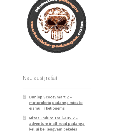
Naujausi įrašai
Dunlop ScootSmart 2 –
motorolerių padanga miesto
eismui ir kelionėms
Mitas Enduro Trail-ADV 2 –
adventure ir all-road padanga
keliui bei lengvam bekelės