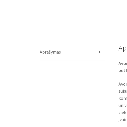
Ap
Aprašymas
Avon
bet 
Avon
suku
komf
univ
tiek
įvai