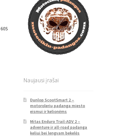
 60S
Naujausi įrašai
Dunlop ScootSmart 2 –
motorolerių padanga miesto
eismui ir kelionėms
Mitas Enduro Trail-ADV 2 –
adventure ir all-road padanga
keliui bei lengvam bekelės