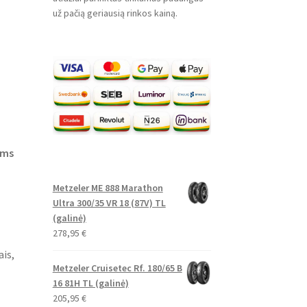
už pačią geriausią rinkos kainą.
ėms
Metzeler ME 888 Marathon
Ultra 300/35 VR 18 (87V) TL
(galinė)
278,95
€
ais,
Metzeler Cruisetec Rf. 180/65 B
16 81H TL (galinė)
205,95
€