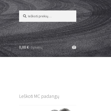
Ieškoti:
Ieškoti
0,00
€
0 prekių
Leškoti MC padangų