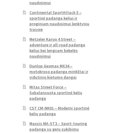
naudojimui
Continental SportAttack 5 –
sportinė padanga keliui ir
proginiam naudojimui lenktynių
trasoje
Metzeler Karoo 4 Street –
adventure ir all-road padanga
keliui bei lengvam bekelės
naudojimui
Dunlop Geomax MX34 –
motokroso padanga minkštai ir
vidutinio kietumo dangai
Mitas Street Force –
Subalansuota sportinė kelių
padanga
CST CM-NK01 – Moderni sportinė
kelių padanga
Maxxis MA-ST3 – Sport-touring
padanga su geru sukibimu