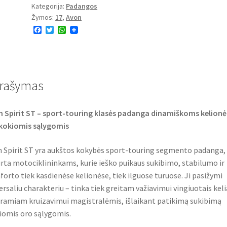
Kategorija:
Padangos
Žymos:
17
,
Avon
F
T
W
a
w
h
c
i
a
e
t
t
b
t
s
o
e
A
o
r
p
rašymas
k
p
 Spirit ST – sport-touring klasės padanga dinamiškoms kelion
kokiomis sąlygomis
 Spirit ST yra aukštos kokybės sport-touring segmento padanga,
rta motociklininkams, kurie ieško puikaus sukibimo, stabilumo ir
orto tiek kasdienėse kelionėse, tiek ilguose turuose. Ji pasižymi
ersaliu charakteriu – tinka tiek greitam važiavimui vingiuotais keli
 ramiam kruizavimui magistralėmis, išlaikant patikimą sukibimą
riomis oro sąlygomis.