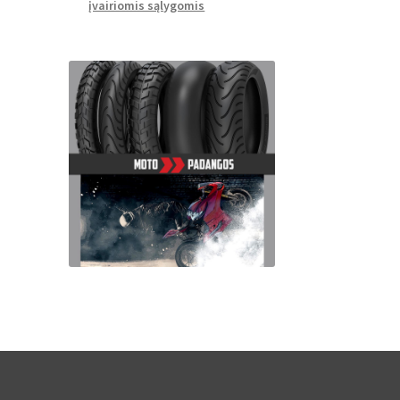
įvairiomis sąlygomis