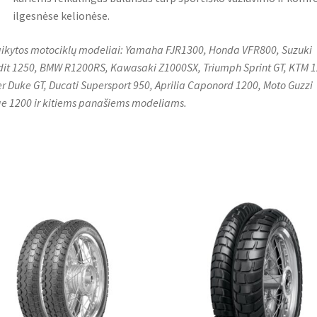
ilgesnėse kelionėse.
aikytos motociklų modeliai: Yamaha FJR1300, Honda VFR800, Suzuki
it 1250, BMW R1200RS, Kawasaki Z1000SX, Triumph Sprint GT, KTM 
r Duke GT, Ducati Supersport 950, Aprilia Caponord 1200, Moto Guzzi
e 1200 ir kitiems panašiems modeliams.