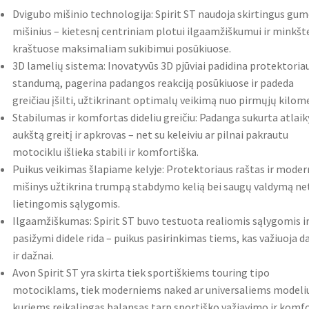
Dvigubo mišinio technologija: Spirit ST naudoja skirtingus gu
mišinius – kietesnį centriniam plotui ilgaamžiškumui ir minkšt
kraštuose maksimaliam sukibimui posūkiuose.
3D lamelių sistema: Inovatyvūs 3D pjūviai padidina protektoria
standumą, pagerina padangos reakciją posūkiuose ir padeda
greičiau įšilti, užtikrinant optimalų veikimą nuo pirmųjų kilom
Stabilumas ir komfortas dideliu greičiu: Padanga sukurta atlaik
aukštą greitį ir apkrovas – net su keleiviu ar pilnai pakrautu
motociklu išlieka stabili ir komfortiška.
Puikus veikimas šlapiame kelyje: Protektoriaus raštas ir moder
mišinys užtikrina trumpą stabdymo kelią bei saugų valdymą ne
lietingomis sąlygomis.
Ilgaamžiškumas: Spirit ST buvo testuota realiomis sąlygomis i
pasižymi didele rida – puikus pasirinkimas tiems, kas važiuoja d
ir dažnai.
Avon Spirit ST yra skirta tiek sportiškiems touring tipo
motociklams, tiek moderniems naked ar universaliems modeliu
kuriems reikalingas balansas tarp sportiško važiavimo ir komf