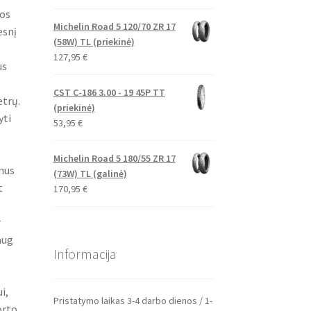
mos
Michelin Road 5 120/70 ZR 17
esnį
(58W) TL (priekinė)
127,95
€
us
CST C-186 3.00 - 19 45P TT
etrų.
(priekinė)
yti
53,95
€
Michelin Road 5 180/55 ZR 17
nus
(73W) TL (galinė)
t
170,95
€
r
aug
Informacija
i,
Pristatymo laikas 3-4 darbo dienos / 1-
orto