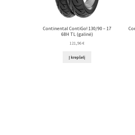
Continental ContiGo! 130/90 – 17
Con
68H TL (galinė)
121,96
€
Į krepšelį