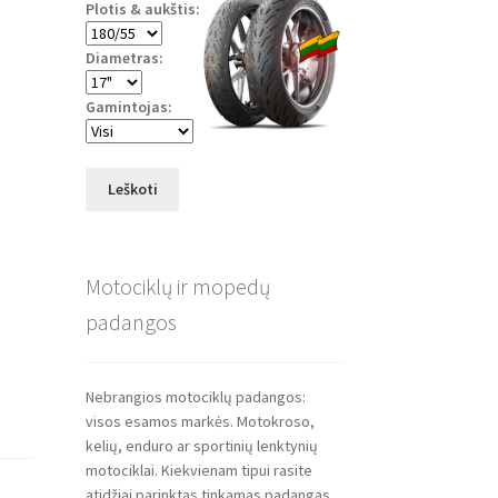
Plotis & aukštis:
Diametras:
Gamintojas:
Leškoti
Motociklų ir mopedų
padangos
Nebrangios motociklų padangos:
visos esamos markės. Motokroso,
kelių, enduro ar sportinių lenktynių
motociklai. Kiekvienam tipui rasite
atidžiai parinktas tinkamas padangas