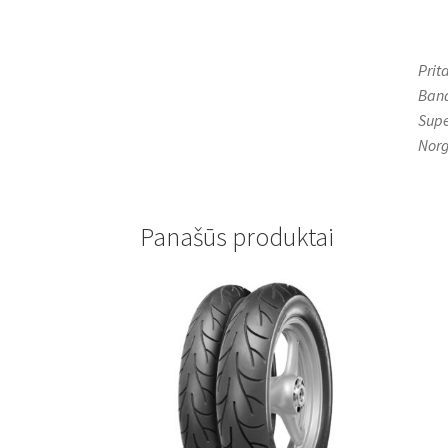
Prit
Band
Supe
Norg
Panašūs produktai