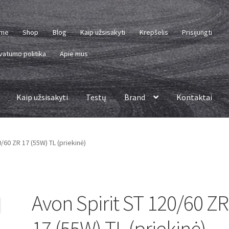
me
Shop
Blog
Kaip užsisakyti
Krepšelis
Prisijungti
vatumo politika
Apie mus
Kaip užsisakyti
Testų
Brand
Kontaktai
/60 ZR 17 (55W) TL (priekinė)
Avon Spirit ST 120/60 ZR
17 (55W) TL (priekinė)