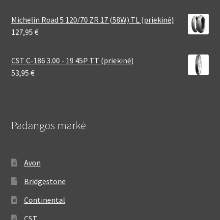
Michelin Road 5 120/70 ZR 17 (58W) TL (priekinė)
127,95
€
CST C-186 3.00 - 19 45P TT (priekinė)
53,95
€
Padangos markė
Avon
Bridgestone
Continental
CST