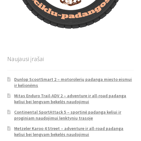
Naujausi įrašai
Dunlop ScootSmart 2 – motorolerių padanga miesto eismui
ir kelionėms
Mitas Enduro Trail-ADV 2 – adventure ir all-road padanga
keliui bei lengvam bekelės naudojimui
Continental SportAttack 5 – sportinė padanga keliui ir
proginiam naudojimui lenktynių trasoje
Metzeler Karoo 4 Street – adventure ir all-road padanga
keliui bei lengvam bekelės naudojimui