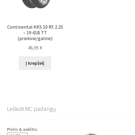
Continental KKS 10 Rf. 2.25
– 19 41B TT
(priekinė/galinė)
46,95
€
Į krepšelį
Leškoti MC padangų
Plotis & aukštis: