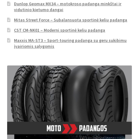
Dunlop Geomax MX34 – motokroso padanga minkštai ir
vidutinio kietumo dangai
Mitas Street Force – Subalansuota sportinė kelių padanga
CST CM-NK01 – Moderni sportinė kelių padanga
Maxxis MA-ST3 – Sport-touring padanga su geru sukibimu
įvairiomis sąlygomis