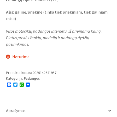
Ašis:
galinė/priekinė (tinka tiek priekiniam, tiek galiniam
ratui)
Visos motociklų padangos internetu už prieinamą kainą.
Platus prekės ženklų, modelių ir padangų dydžių
pasirinkimas.
Neturime
Produkto kodas:
0029142641957
Kategorija:
Padangos
F
T
W
a
w
h
c
i
a
e
t
t
b
t
s
o
e
A
o
r
p
Aprašymas
k
p