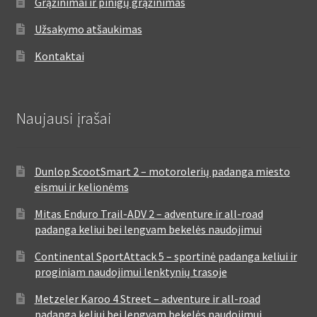
Grąžinimai ir pinigų grąžinimas
Užsakymo atšaukimas
Kontaktai
Naujausi įrašai
Dunlop ScootSmart 2 – motorolerių padanga miesto
eismui ir kelionėms
Mitas Enduro Trail-ADV 2 – adventure ir all-road
padanga keliui bei lengvam bekelės naudojimui
Continental SportAttack 5 – sportinė padanga keliui ir
proginiam naudojimui lenktynių trasoje
Metzeler Karoo 4 Street – adventure ir all-road
padanga keliui bei lengvam bekelės naudojimui