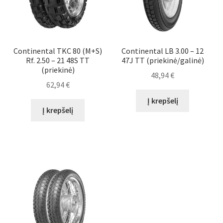
Continental TKC 80 (M+S)
Continental LB 3.00 – 12
Rf. 2.50 – 21 48S TT
47J TT (priekinė/galinė)
(priekinė)
48,94
€
62,94
€
Į krepšelį
Į krepšelį