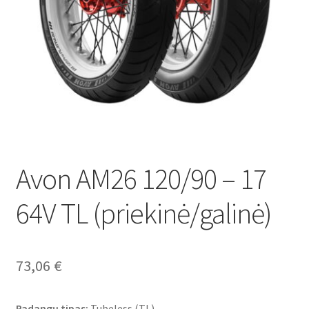
Avon AM26 120/90 – 17
64V TL (priekinė/galinė)
73,06
€
Padangų tipas:
Tubeless (TL)