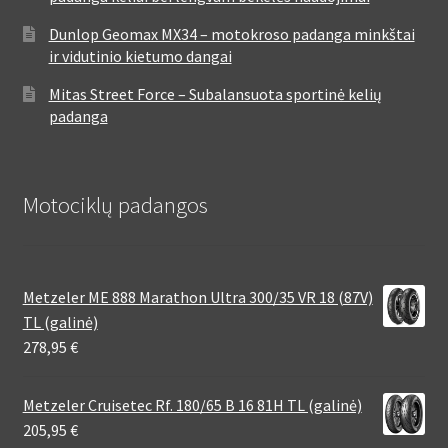
Dunlop Geomax MX34 – motokroso padanga minkštai
ir vidutinio kietumo dangai
Mitas Street Force – Subalansuota sportinė kelių
padanga
Motociklų padangos
Metzeler ME 888 Marathon Ultra 300/35 VR 18 (87V)
TL (galinė)
278,95
€
Metzeler Cruisetec Rf. 180/65 B 16 81H TL (galinė)
205,95
€