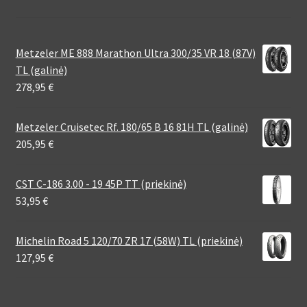
Metzeler ME 888 Marathon Ultra 300/35 VR 18 (87V)
TL (galinė)
278,95
€
Metzeler Cruisetec Rf. 180/65 B 16 81H TL (galinė)
205,95
€
CST C-186 3.00 - 19 45P TT (priekinė)
53,95
€
Michelin Road 5 120/70 ZR 17 (58W) TL (priekinė)
127,95
€