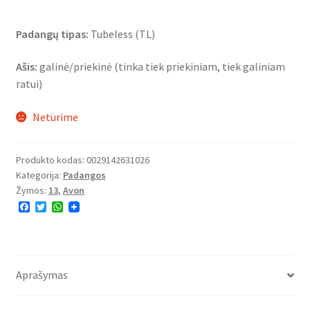
Padangų tipas:
Tubeless (TL)
Ašis:
galinė/priekinė (tinka tiek priekiniam, tiek galiniam
ratui)
Neturime
Produkto kodas:
0029142631026
Kategorija:
Padangos
Žymos:
13
,
Avon
F
T
W
a
w
h
c
i
a
e
t
t
b
t
s
o
e
A
o
r
p
Aprašymas
k
p