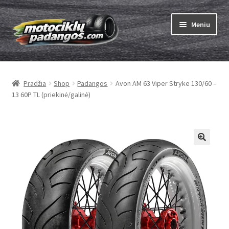
Pereiti
Pereiti
Meniu
prie
prie
meniu
turinio
Išskleist
Padangos
sub-
Pradžia
Shop
Padangos
Avon AM 63 Viper Stryke 130/60 –
menu
Išskleist
Kameros
13 60P TL (priekinė/galinė)
sub-
menu
Išskleist
ABC
sub-
menu
Kaip užsisakyti
Testų
Išskleist
Brand
sub-
menu
Kontaktai