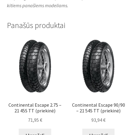
kitiems panašiems modeliams.
Panašūs produktai
Continental Escape 2.75 –
Continental Escape 90/90
21 45S TT (priekinė)
– 21 54S TT (priekinė)
71,95
€
93,94
€