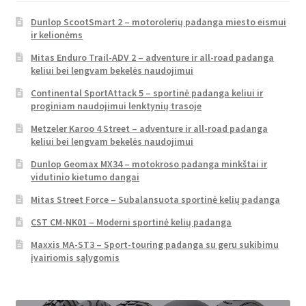
Dunlop ScootSmart 2 – motorolerių padanga miesto eismui
ir kelionėms
Mitas Enduro Trail-ADV 2 – adventure ir all-road padanga
keliui bei lengvam bekelės naudojimui
Continental SportAttack 5 – sportinė padanga keliui ir
proginiam naudojimui lenktynių trasoje
Metzeler Karoo 4 Street – adventure ir all-road padanga
keliui bei lengvam bekelės naudojimui
Dunlop Geomax MX34 – motokroso padanga minkštai ir
vidutinio kietumo dangai
Mitas Street Force – Subalansuota sportinė kelių padanga
CST CM-NK01 – Moderni sportinė kelių padanga
Maxxis MA-ST3 – Sport-touring padanga su geru sukibimu
įvairiomis sąlygomis