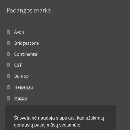
Padangos markė
Avon
Bridgestone
Continental
CST
Dunlop
Heidenau
Maxxis
Metzeler
Ši svetainė naudoja slapukus, kad užtikrintų
Michelin
geriausią patirtį mūsų svetainėje.