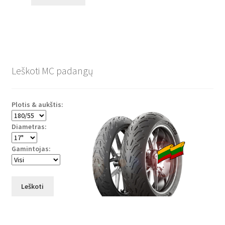
Leškoti MC padangų
Plotis & aukštis:
Diametras:
Gamintojas:
Leškoti