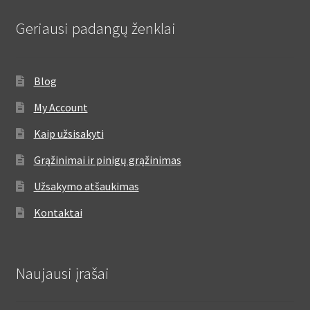
Geriausi padangų ženklai
Blog
My Account
Kaip užsisakyti
Grąžinimai ir pinigų grąžinimas
Užsakymo atšaukimas
Kontaktai
Naujausi įrašai