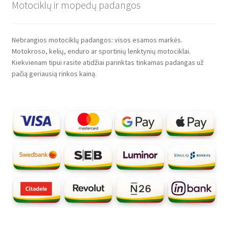
Motociklų ir mopedų padangos
Nebrangios motociklų padangos: visos esamos markės.
Motokroso, kelių, enduro ar sportinių lenktynių motociklai.
Kiekvienam tipui rasite atidžiai parinktas tinkamas padangas už
pačią geriausią rinkos kainą.