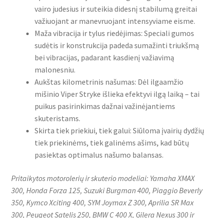
vairo judesius ir suteikia didesnį stabilumą greitai
važiuojant ar manevruojant intensyviame eisme.
Maža vibracija ir tylus riedėjimas: Speciali gumos
sudėtis ir konstrukcija padeda sumažinti triukšmą
bei vibracijas, padarant kasdienį važiavimą
malonesniu.
Aukštas kilometrinis našumas: Dėl ilgaamžio
mišinio Viper Stryke išlieka efektyvi ilgą laiką – tai
puikus pasirinkimas dažnai važinėjantiems
skuteristams.
Skirta tiek priekiui, tiek galui: Siūloma įvairių dydžių
tiek priekinėms, tiek galinėms ašims, kad būtų
pasiektas optimalus našumo balansas.
Pritaikytos motorolerių ir skuterio modeliai: Yamaha XMAX
300, Honda Forza 125, Suzuki Burgman 400, Piaggio Beverly
350, Kymco Xciting 400, SYM Joymax Z 300, Aprilia SR Max
300, Peugeot Satelis 250, BMW C 400 X, Gilera Nexus 300 ir