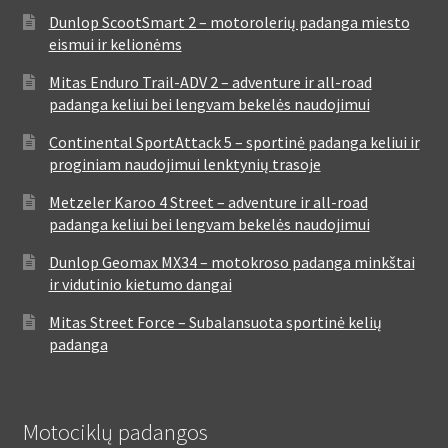
Dunlop ScootSmart 2 – motorolerių padanga miesto
eismui ir kelionėms
Mitas Enduro Trail-ADV 2 – adventure ir all-road
padanga keliui bei lengvam bekelės naudojimui
Continental SportAttack 5 – sportinė padanga keliui ir
proginiam naudojimui lenktynių trasoje
Metzeler Karoo 4 Street – adventure ir all-road
padanga keliui bei lengvam bekelės naudojimui
Dunlop Geomax MX34 – motokroso padanga minkštai
ir vidutinio kietumo dangai
Mitas Street Force – Subalansuota sportinė kelių
padanga
Motociklų padangos