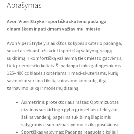
Aprašymas
Avon Viper Stryke – sportiška skuterio padanga
dinamiškam ir patikimam važiavimui mieste
Avon Viper Stryke yra aukštos kokybės skuterio padanga,
sukurta siekiant užtikrinti sportišką valdymą, saugų
sukibimą ir komfortišką važiavimą tiek miesto gatvėmis,
tiek priemiesčio keliais. Ši padanga tinka galingesniems
125–400 cc klasės skuteriams ir maxi-skuteriams, kurių
savininkai vertina tikslią vairavimo kontrolę, ilgą
tarnavimo laiką ir modernų dizainą.
Asimetrinis protektoriaus raštas: Optimizuotas
dizainas su skirtingo gylio grioveliais efektyviai
šalina vandenį, pagerina sukibimą šlapiomis
sąlygomis ir sumažina slydimo riziką posūkiuose.
Sportiškas valdymas: Padanga reaguoja tiksliai į