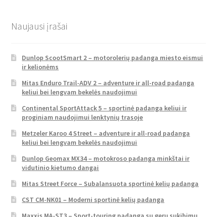
Naujausi įrašai
Dunlop ScootSmart 2 – motorolerių padanga miesto eismui
ir kelionėms
Mitas Enduro Trail-ADV 2 – adventure ir all-road padanga
keliui bei lengvam bekelės naudojimui
Continental SportAttack 5 – sportinė padanga keliui ir
proginiam naudojimui lenktynių trasoje
Metzeler Karoo 4 Street – adventure ir all-road padanga
keliui bei lengvam bekelės naudojimui
Dunlop Geomax MX34 – motokroso padanga minkštai ir
vidutinio kietumo dangai
Mitas Street Force – Subalansuota sportinė kelių padanga
CST CM-NK01 – Moderni sportinė kelių padanga
Maxxis MA-ST3 – Sport-touring padanga su geru sukibimu