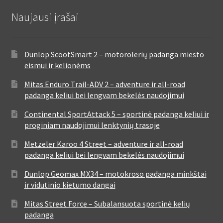
Naujausi įrašai
Dunlop ScootSmart 2 – motorolerių padanga miesto
eismui ir kelionėms
Mitas Enduro Trail-ADV 2 – adventure ir all-road
padanga keliui bei lengvam bekelės naudojimui
Continental SportAttack 5 – sportinė padanga keliui ir
proginiam naudojimui lenktynių trasoje
Metzeler Karoo 4 Street – adventure ir all-road
padanga keliui bei lengvam bekelės naudojimui
Dunlop Geomax MX34 – motokroso padanga minkštai
ir vidutinio kietumo dangai
Mitas Street Force – Subalansuota sportinė kelių
padanga