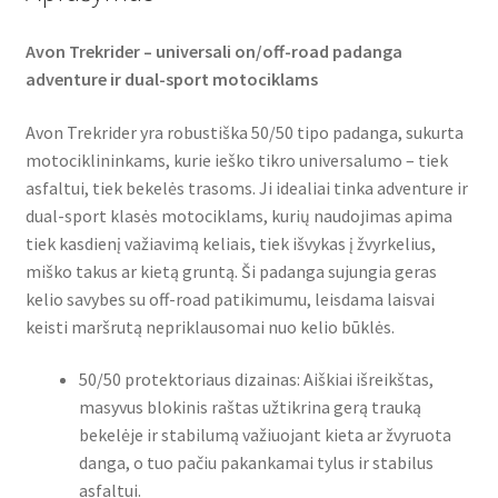
Avon Trekrider – universali on/off-road padanga
adventure ir dual-sport motociklams
Avon Trekrider yra robustiška 50/50 tipo padanga, sukurta
motociklininkams, kurie ieško tikro universalumo – tiek
asfaltui, tiek bekelės trasoms. Ji idealiai tinka adventure ir
dual-sport klasės motociklams, kurių naudojimas apima
tiek kasdienį važiavimą keliais, tiek išvykas į žvyrkelius,
miško takus ar kietą gruntą. Ši padanga sujungia geras
kelio savybes su off-road patikimumu, leisdama laisvai
keisti maršrutą nepriklausomai nuo kelio būklės.
50/50 protektoriaus dizainas: Aiškiai išreikštas,
masyvus blokinis raštas užtikrina gerą trauką
bekelėje ir stabilumą važiuojant kieta ar žvyruota
danga, o tuo pačiu pakankamai tylus ir stabilus
asfaltui.