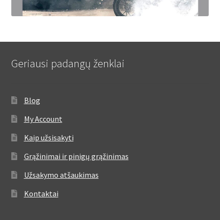
Geriausi padangų ženklai
Blog
My Account
Kaip užsisakyti
Grąžinimai ir pinigų grąžinimas
Užsakymo atšaukimas
Kontaktai