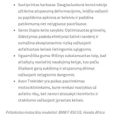
Sustiprintas karkasas: Daugiasluoksnė konstrukcija
užtikrina atsparumą deformacijoms, leidžia važiuoti
su papildoma apkrova ar keleiviu ir padidina
patikimumą net nelygiuose paviršiuose.
Geros šlapio kelio savybės: Optimizuotas griovelių
išdėstymas padeda efektyviai šalinti vandenį ir
sumažina akvaplanavimo riziką važiuojant
asfaltuotais keliais lietingomis sąlygomis.
Ilgaamžiška guma: Mišinys subalansuotas taip, kad
atlaikytų nuolatinį naudojimą kelyje, tuo pačiu
išlaikant gerą sukibimą ir atsparumą dilimui
važiuojant nelygiomis dangomis.
Avon Trekrider yra puikus pasirinkimas
motociklininkams, kurie renkasi nuotykius už
asfalto ribų, bet nenori atsisakyti komforto ir
stabilumo važiuojant įprastais keliais.
Pritaikytos motociklų modeliai: BMW F 850 GS, Honda Africa