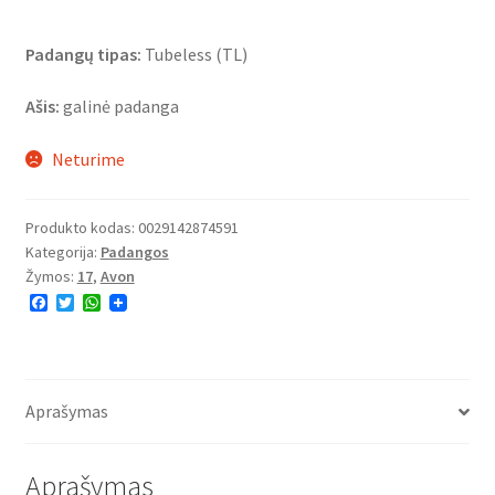
Padangų tipas:
Tubeless (TL)
Ašis:
galinė padanga
Neturime
Produkto kodas:
0029142874591
Kategorija:
Padangos
Žymos:
17
,
Avon
F
T
W
a
w
h
c
i
a
e
t
t
b
t
s
o
e
A
o
r
p
Aprašymas
k
p
Aprašymas