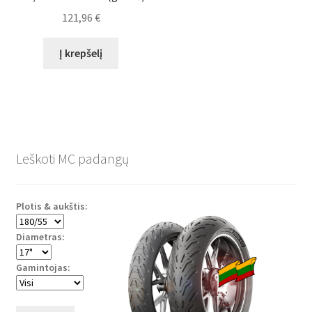
121,96
€
Į krepšelį
Leškoti MC padangų
Plotis & aukštis:
Diametras:
Gamintojas: