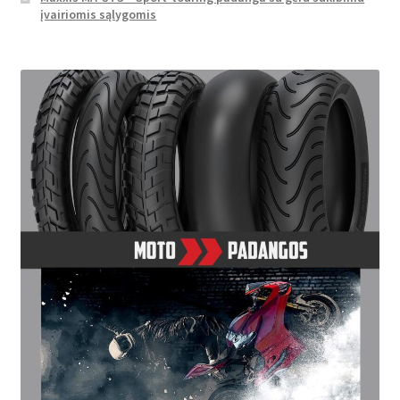
įvairiomis sąlygomis