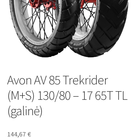
Avon AV 85 Trekrider
(M+S) 130/80 – 17 65T TL
(galinė)
144,67
€