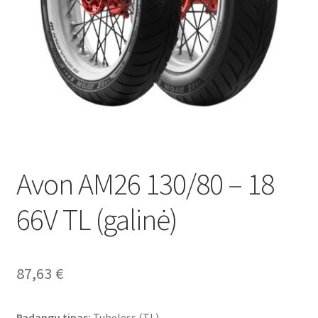
Avon AM26 130/80 – 18
66V TL (galinė)
87,63
€
Padangų tipas:
Tubeless (TL)