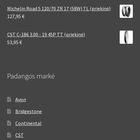
Michelin Road 5 120/70 ZR 17 (58W) TL (priekinė)
127,95
€
CST C-186 3.00 - 19 45P TT (priekinė)
53,95
€
Padangos markė
Avon
Bridgestone
Continental
CST