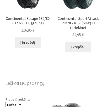
Continental Escape 130/80
Continental SportAttack
– 17 65S TT (galinė)
120/70 ZR 17 (58W) TL
(priekinė)
116,95
€
84,95
€
Į krepšelį
Į krepšelį
Leškoti MC padangų
Plotis & aukštis: