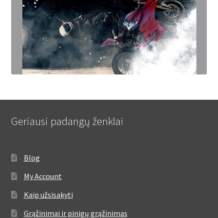
Geriausi padangų ženklai
Blog
My Account
Kaip užsisakyti
Grąžinimai ir pinigų grąžinimas