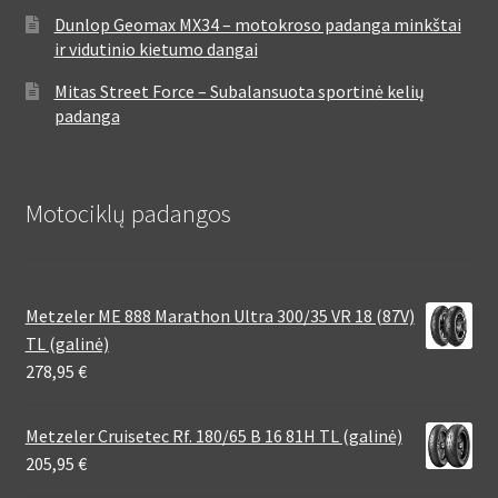
Dunlop Geomax MX34 – motokroso padanga minkštai
ir vidutinio kietumo dangai
Mitas Street Force – Subalansuota sportinė kelių
padanga
Motociklų padangos
Metzeler ME 888 Marathon Ultra 300/35 VR 18 (87V)
TL (galinė)
278,95
€
Metzeler Cruisetec Rf. 180/65 B 16 81H TL (galinė)
205,95
€