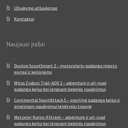
Užsakymo atšaukimas
Kontaktai
Naujausi įrašai
Dunlop ScootSmart 2 – motorolerių padanga miesto
eismui ir kelionėms
Mitas Enduro Trail-ADV 2 – adventure ir all-road
padanga keliui bei lengvam bekelės naudojimui
Continental SportAttack 5 – sportinė padanga keliui ir
proginiam naudojimui lenktynių trasoje
Metzeler Karoo 4 Street – adventure ir all-road
padanga keliui bei lengvam bekelės naudojimui