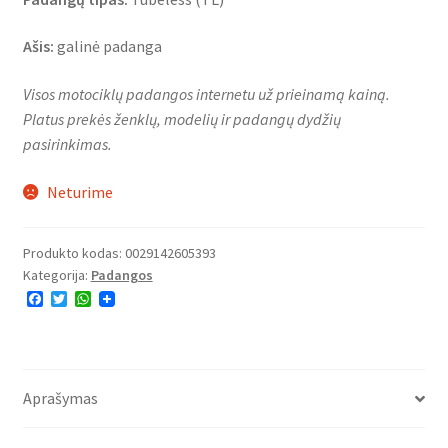
Ašis:
galinė padanga
Visos motociklų padangos internetu už prieinamą kainą.
Platus prekės ženklų, modelių ir padangų dydžių
pasirinkimas.
Neturime
Produkto kodas:
0029142605393
Kategorija:
Padangos
F
T
W
a
w
h
c
i
a
e
t
t
b
t
s
o
e
A
o
r
p
Aprašymas
k
p