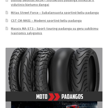
vidutinio kietumo dangai
Mitas Street Force – Subalansuota sportinė kelių padanga
CST CM-NK01 – Moderni sportinė kelių padanga
Maxxis MA-ST3 – Sport-touring padanga su geru sukibimu
įvairiomis sąlygomis