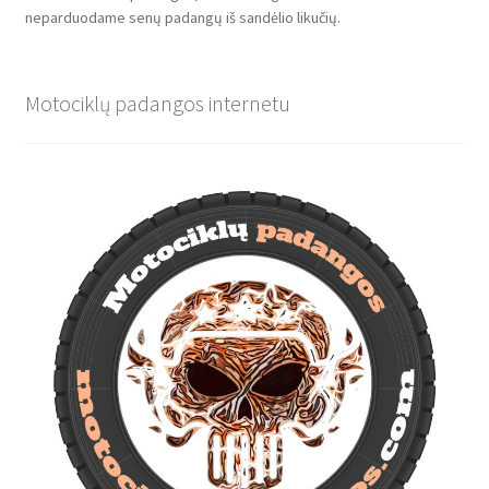
neparduodame senų padangų iš sandėlio likučių.
Motociklų padangos internetu