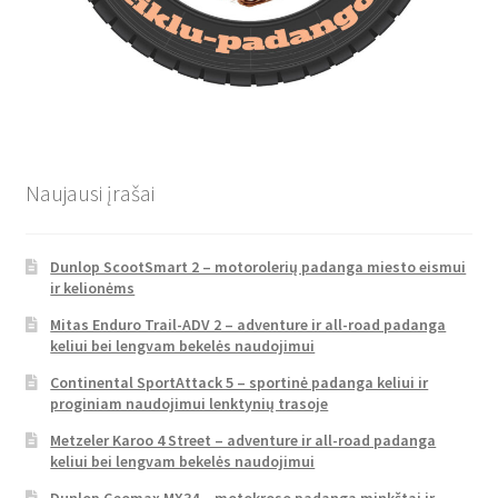
Naujausi įrašai
Dunlop ScootSmart 2 – motorolerių padanga miesto eismui
ir kelionėms
Mitas Enduro Trail-ADV 2 – adventure ir all-road padanga
keliui bei lengvam bekelės naudojimui
Continental SportAttack 5 – sportinė padanga keliui ir
proginiam naudojimui lenktynių trasoje
Metzeler Karoo 4 Street – adventure ir all-road padanga
keliui bei lengvam bekelės naudojimui
Dunlop Geomax MX34 – motokroso padanga minkštai ir