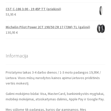
CST C-186 3.00 - 19 45P TT (priekinė)
53,95
€
Michelin Pilot Power 2CT 190/50 ZR 17 (73W) TL (galinė)
130,95
€
Informacija
Pristatymo laikas 3-4 darbo dienos / 1-3 moto padangos 19,95€ /
Lietuva. Visos mūsų nurodytos kainos apima Lietuvos pridėtinės
vertės mokestį.
Galimi mokėjimo būdai: Visa, MasterCard, bankininkystės mygtukai,
mobilieji mokėjimai, atsiskaitymas dalimis, Apple Pay ir Google Pay.
Mes siūlome tik padangas, kurios dar gaminamos. Mes