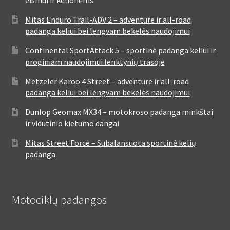
eismui ir kelionėms
Mitas Enduro Trail-ADV 2 – adventure ir all-road
padanga keliui bei lengvam bekelės naudojimui
Continental SportAttack 5 – sportinė padanga keliui ir
proginiam naudojimui lenktynių trasoje
Metzeler Karoo 4 Street – adventure ir all-road
padanga keliui bei lengvam bekelės naudojimui
Dunlop Geomax MX34 – motokroso padanga minkštai
ir vidutinio kietumo dangai
Mitas Street Force – Subalansuota sportinė kelių
padanga
Motociklų padangos