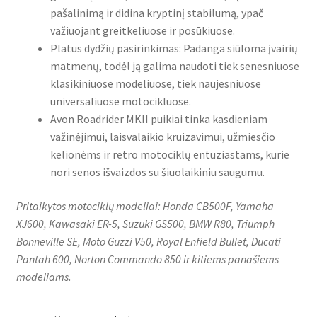
pašalinimą ir didina kryptinį stabilumą, ypač
važiuojant greitkeliuose ir posūkiuose.
Platus dydžių pasirinkimas: Padanga siūloma įvairių
matmenų, todėl ją galima naudoti tiek senesniuose
klasikiniuose modeliuose, tiek naujesniuose
universaliuose motocikluose.
Avon Roadrider MKII puikiai tinka kasdieniam
važinėjimui, laisvalaikio kruizavimui, užmiesčio
kelionėms ir retro motociklų entuziastams, kurie
nori senos išvaizdos su šiuolaikiniu saugumu.
Pritaikytos motociklų modeliai: Honda CB500F, Yamaha
XJ600, Kawasaki ER-5, Suzuki GS500, BMW R80, Triumph
Bonneville SE, Moto Guzzi V50, Royal Enfield Bullet, Ducati
Pantah 600, Norton Commando 850 ir kitiems panašiems
modeliams.