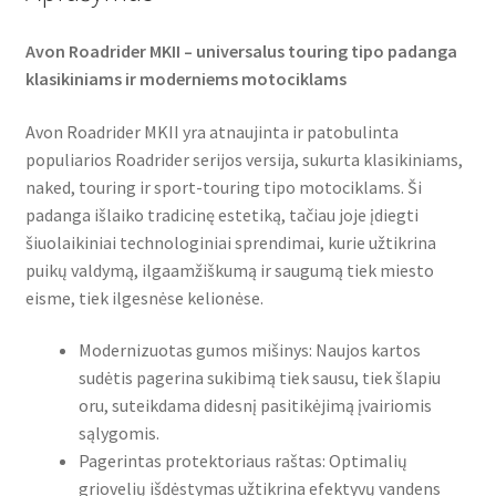
Avon Roadrider MKII – universalus touring tipo padanga
klasikiniams ir moderniems motociklams
Avon Roadrider MKII yra atnaujinta ir patobulinta
populiarios Roadrider serijos versija, sukurta klasikiniams,
naked, touring ir sport-touring tipo motociklams. Ši
padanga išlaiko tradicinę estetiką, tačiau joje įdiegti
šiuolaikiniai technologiniai sprendimai, kurie užtikrina
puikų valdymą, ilgaamžiškumą ir saugumą tiek miesto
eisme, tiek ilgesnėse kelionėse.
Modernizuotas gumos mišinys: Naujos kartos
sudėtis pagerina sukibimą tiek sausu, tiek šlapiu
oru, suteikdama didesnį pasitikėjimą įvairiomis
sąlygomis.
Pagerintas protektoriaus raštas: Optimalių
griovelių išdėstymas užtikrina efektyvų vandens