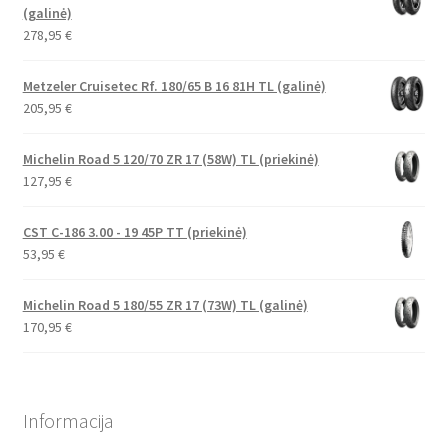
(galinė)
278,95
€
Metzeler Cruisetec Rf. 180/65 B 16 81H TL (galinė)
205,95
€
Michelin Road 5 120/70 ZR 17 (58W) TL (priekinė)
127,95
€
CST C-186 3.00 - 19 45P TT (priekinė)
53,95
€
Michelin Road 5 180/55 ZR 17 (73W) TL (galinė)
170,95
€
Informacija