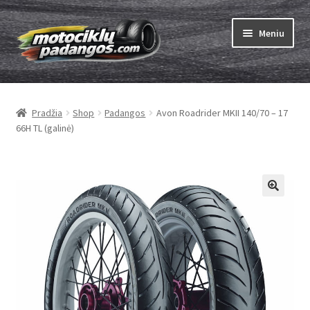
Pereiti
Pereiti
Meniu
prie
prie
meniu
turinio
Išskleist
Padangos
sub-
Pradžia
Shop
Padangos
Avon Roadrider MKII 140/70 – 17
menu
Išskleist
Kameros
66H TL (galinė)
sub-
menu
Išskleist
ABC
sub-
menu
Kaip užsisakyti
Testų
Išskleist
Brand
sub-
menu
Kontaktai