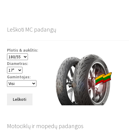
Leškoti MC padangų
Plotis & aukštis:
Diametras:
Gamintojas:
Leškoti
Motociklų ir mopedų padangos