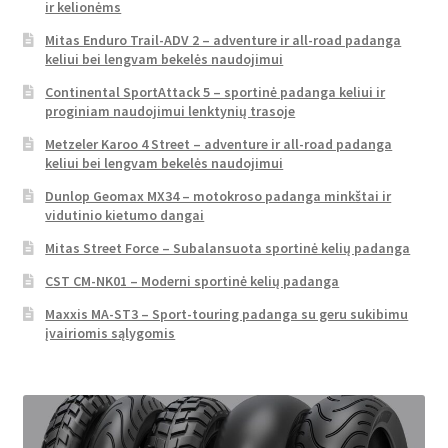
ir kelionėms
Mitas Enduro Trail-ADV 2 – adventure ir all-road padanga
keliui bei lengvam bekelės naudojimui
Continental SportAttack 5 – sportinė padanga keliui ir
proginiam naudojimui lenktynių trasoje
Metzeler Karoo 4 Street – adventure ir all-road padanga
keliui bei lengvam bekelės naudojimui
Dunlop Geomax MX34 – motokroso padanga minkštai ir
vidutinio kietumo dangai
Mitas Street Force – Subalansuota sportinė kelių padanga
CST CM-NK01 – Moderni sportinė kelių padanga
Maxxis MA-ST3 – Sport-touring padanga su geru sukibimu
įvairiomis sąlygomis