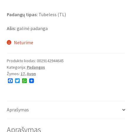
Padangų tipas:
Tubeless (TL)
Ašis:
galinė padanga
Neturime
Produkto kodas:
0029142944645
Kategorija:
Padangos
Žymos:
17
,
Avon
F
T
W
a
w
h
c
i
a
e
t
t
b
t
s
o
e
A
o
r
p
Aprašymas
k
p
Aprašymas