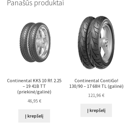
Panašūs produktai
Continental KKS 10 Rf. 2.25
Continental ContiGo!
– 19 41B TT
130/90 – 17 68H TL (galinė)
(priekinė/galinė)
121,96
€
46,95
€
Į krepšelį
Į krepšelį