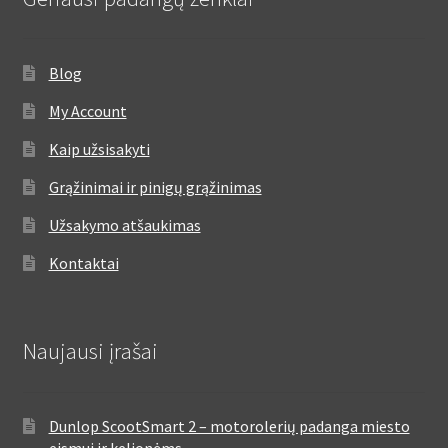
Blog
My Account
Kaip užsisakyti
Grąžinimai ir pinigų grąžinimas
Užsakymo atšaukimas
Kontaktai
Naujausi įrašai
Dunlop ScootSmart 2 – motorolerių padanga miesto