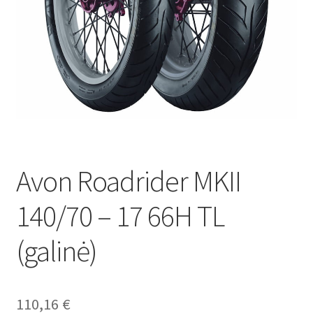
Avon Roadrider MKII
140/70 – 17 66H TL
(galinė)
110,16
€