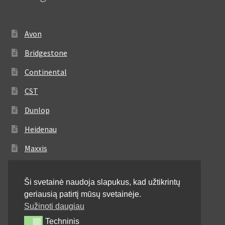
Avon
Bridgestone
Continental
CST
Dunlop
Heidenau
Maxxis
Metzeler
Ši svetainė naudoja slapukus, kad užtikrintų
Michelin
geriausią patirtį mūsų svetainėje.
Mitas
Sužinoti daugiau
Techninis
Techninis
Pirelli