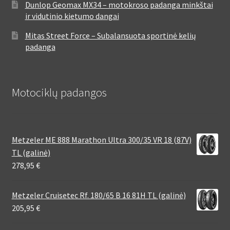
Dunlop Geomax MX34 – motokroso padanga minkštai
ir vidutinio kietumo dangai
Mitas Street Force – Subalansuota sportinė kelių
padanga
Motociklų padangos
Metzeler ME 888 Marathon Ultra 300/35 VR 18 (87V)
TL (galinė)
278,95
€
Metzeler Cruisetec Rf. 180/65 B 16 81H TL (galinė)
205,95
€