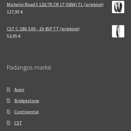
Michelin Road 5 120/70 ZR 17 (58W) TL (priekinė)
127,95
€
CST C-186 3.00 - 19 45P TT (priekinė)
53,95
€
Padangos markė
Avon
Bridgestone
Continental
CST