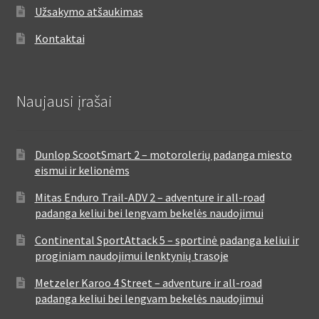
Užsakymo atšaukimas
Kontaktai
Naujausi įrašai
Dunlop ScootSmart 2 – motorolerių padanga miesto
eismui ir kelionėms
Mitas Enduro Trail-ADV 2 – adventure ir all-road
padanga keliui bei lengvam bekelės naudojimui
Continental SportAttack 5 – sportinė padanga keliui ir
proginiam naudojimui lenktynių trasoje
Metzeler Karoo 4 Street – adventure ir all-road
padanga keliui bei lengvam bekelės naudojimui