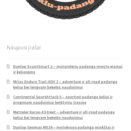
Naujausi įrašai
Dunlop ScootSmart 2 – motorolerių padanga miesto eismui
ir kelionėms
Mitas Enduro Trail-ADV 2 – adventure ir all-road padanga
keliui bei lengvam bekelės naudojimui
Continental SportAttack 5 – sportinė padanga keliui ir
proginiam naudojimui lenktynių trasoje
Metzeler Karoo 4 Street – adventure ir all-road padanga
keliui bei lengvam bekelės naudojimui
Dunlop Geomax MX34 – motokroso padanga minkštai ir