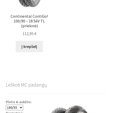
Continental ContiGo!
100/90 – 18 56V TL
(priekinė)
112,95
€
Į krepšelį
Leškoti MC padangų
Plotis & aukštis:
Diametras: