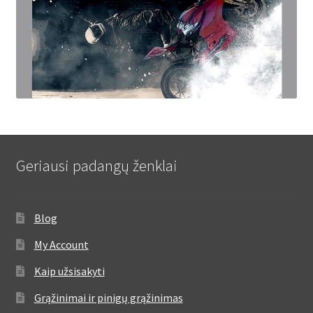
Geriausi padangų ženklai
Blog
My Account
Kaip užsisakyti
Grąžinimai ir pinigų grąžinimas