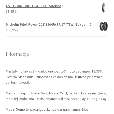
CST C-186 3.00 - 19 45P TT (priekinė)
53,95
€
Michelin Pilot Power 2CT 190/50 ZR 17 (73W) TL (galinė)
130,95
€
Informacija
Pristatymo laikas 3-4 darbo dienos / 1-3 moto padangos 19,95€ /
Lietuva. Visos mūsų nurodytos kainos apima Lietuvos pridėtinės
vertės mokestį.
Galimi mokėjimo būdai: Visa, MasterCard, bankininkystės mygtukai,
mobilieji mokėjimai, atsiskaitymas dalimis, Apple Pay ir Google Pay.
Mes siūlome tik padangas, kurios dar gaminamos. Mes