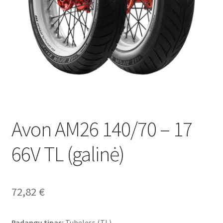
Avon AM26 140/70 – 17
66V TL (galinė)
72,82
€
Padangų tipas:
Tubeless (TL)