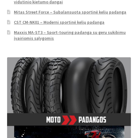
vidutinio kietumo dangai
Mitas Street Force – Subalansuota sportinė kelių padanga
CST CM-NK01 – Moderni sportinė kelių padanga
Maxxis MA-ST3 – Sport-touring padanga su geru sukibimu
įvairiomis sąlygomis