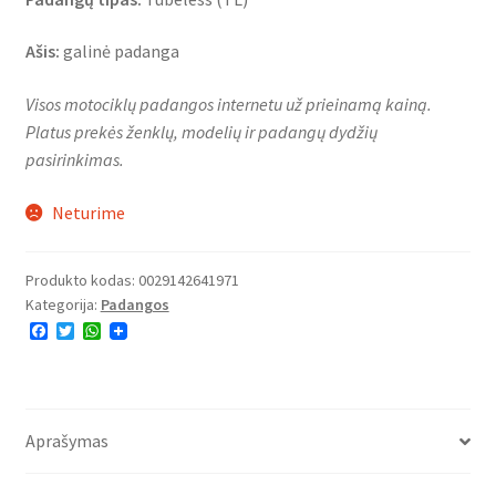
Ašis:
galinė padanga
Visos motociklų padangos internetu už prieinamą kainą.
Platus prekės ženklų, modelių ir padangų dydžių
pasirinkimas.
Neturime
Produkto kodas:
0029142641971
Kategorija:
Padangos
F
T
W
a
w
h
c
i
a
e
t
t
b
t
s
o
e
A
o
r
p
Aprašymas
k
p