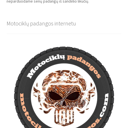
neparduodame senų padangų iš sandėlio likučių.
Motociklų padangos internetu