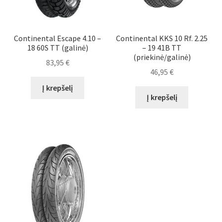
Continental Escape 4.10 –
Continental KKS 10 Rf. 2.25
18 60S TT (galinė)
– 19 41B TT
(priekinė/galinė)
83,95
€
46,95
€
Į krepšelį
Į krepšelį