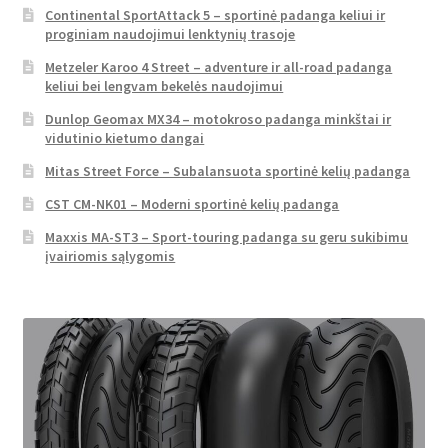
Continental SportAttack 5 – sportinė padanga keliui ir
proginiam naudojimui lenktynių trasoje
Metzeler Karoo 4 Street – adventure ir all-road padanga
keliui bei lengvam bekelės naudojimui
Dunlop Geomax MX34 – motokroso padanga minkštai ir
vidutinio kietumo dangai
Mitas Street Force – Subalansuota sportinė kelių padanga
CST CM-NK01 – Moderni sportinė kelių padanga
Maxxis MA-ST3 – Sport-touring padanga su geru sukibimu
įvairiomis sąlygomis