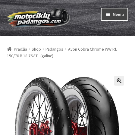
Pereiti
Pereiti
Meniu
prie
prie
meniu
turinio
Išskleist
Padangos
sub-
Pradžia
Shop
Padangos
Avon Cobra Chrome WW Rf.
menu
Išskleist
Kameros
150/70 B 18 76V TL (galinė)
sub-
menu
Išskleist
ABC
sub-
menu
Kaip užsisakyti
Testų
Išskleist
Brand
sub-
menu
Kontaktai