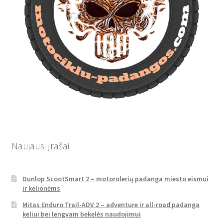
Naujausi įrašai
Dunlop ScootSmart 2 – motorolerių padanga miesto eismui
ir kelionėms
Mitas Enduro Trail-ADV 2 – adventure ir all-road padanga
keliui bei lengvam bekelės naudojimui