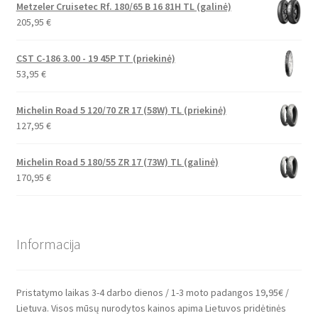
Metzeler Cruisetec Rf. 180/65 B 16 81H TL (galinė)
205,95
€
CST C-186 3.00 - 19 45P TT (priekinė)
53,95
€
Michelin Road 5 120/70 ZR 17 (58W) TL (priekinė)
127,95
€
Michelin Road 5 180/55 ZR 17 (73W) TL (galinė)
170,95
€
Informacija
Pristatymo laikas 3-4 darbo dienos / 1-3 moto padangos 19,95€ /
Lietuva. Visos mūsų nurodytos kainos apima Lietuvos pridėtinės