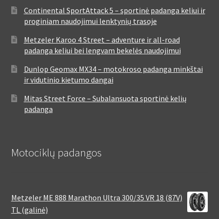
Continental SportAttack 5 – sportinė padanga keliui ir
proginiam naudojimui lenktynių trasoje
Metzeler Karoo 4 Street – adventure ir all-road
padanga keliui bei lengvam bekelės naudojimui
Dunlop Geomax MX34 – motokroso padanga minkštai
ir vidutinio kietumo dangai
Mitas Street Force – Subalansuota sportinė kelių
padanga
Motociklų padangos
Metzeler ME 888 Marathon Ultra 300/35 VR 18 (87V)
TL (galinė)