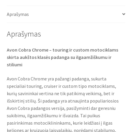
b
t
s
o
e
A
o
r
p
Aprašymas
k
p
Aprašymas
Avon Cobra Chrome – touring ir custom motociklams
skirta aukštos klasės padanga su ilgaamžiškumu ir
stiliumi
Avon Cobra Chrome yra pažangi padanga, sukurta
specialiai touring, cruiser ir custom tipo motociklams,
kurių savininkai vertina ne tik patikimą veikimą, bet ir
išskirtinį stilių. Ši padanga yra atnaujinta populiariosios
Avon Cobra padangos versija, pasižyminti dar geresniu
sukibimu, ilgaamžiškumu ir išvaizda. Tai puikus
pasirinkimas motociklininkams, kurie leidžiasi į ilgas
keliones ar kruizuoja laisvalaikiu, norėdami stabilumo,