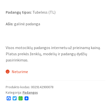
Padangų tipas:
Tubeless (TL)
Ašis:
galinė padanga
Visos motociklų padangos internetu už prieinamą kainą.
Platus prekės ženklų, modelių ir padangų dydžių
pasirinkimas.
Neturime
Produkto kodas:
0029142900078
Kategorija:
Padangos
F
T
W
a
w
h
c
i
a
e
t
t