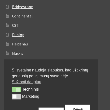
Bridgestone
Continental
CST
Dunlop
Heidenau
Maxxis
Metzeler
Ši svetainė naudoja slapukus, kad užtikrintų
Michelin
geriausią patirtį mūsų svetainėje.
Mitas
Sužinoti daugiau
Techninis
Techninis
Pirelli
Marketing
Marketing
Shinko
Priimti