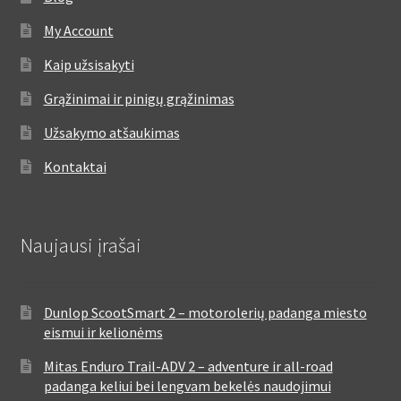
My Account
Kaip užsisakyti
Grąžinimai ir pinigų grąžinimas
Užsakymo atšaukimas
Kontaktai
Naujausi įrašai
Dunlop ScootSmart 2 – motorolerių padanga miesto
eismui ir kelionėms
Mitas Enduro Trail-ADV 2 – adventure ir all-road
padanga keliui bei lengvam bekelės naudojimui