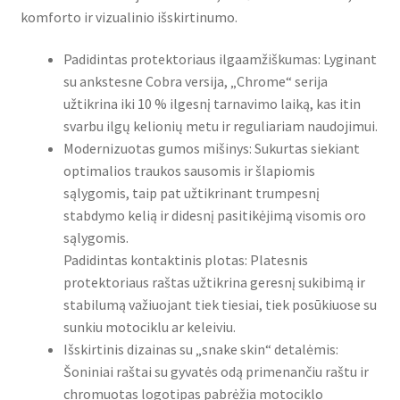
komforto ir vizualinio išskirtinumo.
Padidintas protektoriaus ilgaamžiškumas: Lyginant
su ankstesne Cobra versija, „Chrome“ serija
užtikrina iki 10 % ilgesnį tarnavimo laiką, kas itin
svarbu ilgų kelionių metu ir reguliariam naudojimui.
Modernizuotas gumos mišinys: Sukurtas siekiant
optimalios traukos sausomis ir šlapiomis
sąlygomis, taip pat užtikrinant trumpesnį
stabdymo kelią ir didesnį pasitikėjimą visomis oro
sąlygomis.
Padidintas kontaktinis plotas: Platesnis
protektoriaus raštas užtikrina geresnį sukibimą ir
stabilumą važiuojant tiek tiesiai, tiek posūkiuose su
sunkiu motociklu ar keleiviu.
Išskirtinis dizainas su „snake skin“ detalėmis:
Šoniniai raštai su gyvatės odą primenančiu raštu ir
chromuotas logotipas pabrėžia motociklo