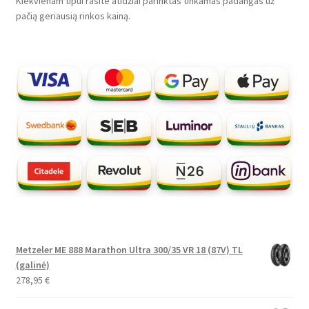
Kiekvienam tipui rasite atidžiai parinktas tinkamas padangas už
pačią geriausią rinkos kainą.
Metzeler ME 888 Marathon Ultra 300/35 VR 18 (87V) TL
(galinė)
278,95
€