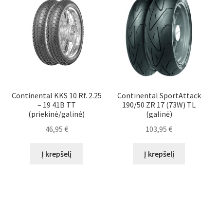
Continental KKS 10 Rf. 2.25
Continental SportAttack
– 19 41B TT
190/50 ZR 17 (73W) TL
(priekinė/galinė)
(galinė)
46,95
€
103,95
€
Į krepšelį
Į krepšelį