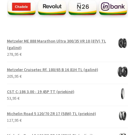
Metzeler ME 888 Marathon Ultra 300/35 VR 18 (87V) TL
(galinė)
278,95
€
Metzeler Cruisetec Rf. 180/65 B 16 81H TL (galinė)
205,95
€
CST C-186 3.00 - 19 45P TT (priekinė)
53,95
€
Michelin Road 5 120/70 ZR 17 (58W) TL (priekinė)
127,95
€