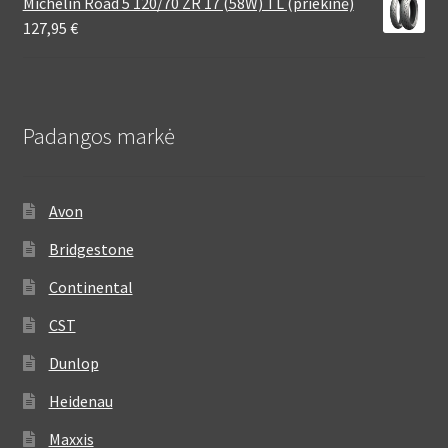
Michelin Road 5 120/70 ZR 17 (58W) TL (priekinė)
127,95
€
Padangos markė
Avon
Bridgestone
Continental
CST
Dunlop
Heidenau
Maxxis