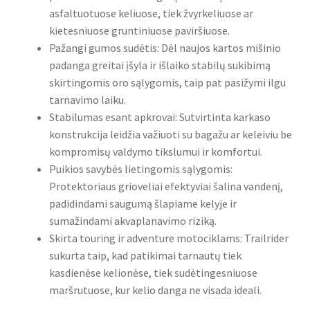
asfaltuotuose keliuose, tiek žvyrkeliuose ar
kietesniuose gruntiniuose paviršiuose.
Pažangi gumos sudėtis: Dėl naujos kartos mišinio
padanga greitai įšyla ir išlaiko stabilų sukibimą
skirtingomis oro sąlygomis, taip pat pasižymi ilgu
tarnavimo laiku.
Stabilumas esant apkrovai: Sutvirtinta karkaso
konstrukcija leidžia važiuoti su bagažu ar keleiviu be
kompromisų valdymo tikslumui ir komfortui.
Puikios savybės lietingomis sąlygomis:
Protektoriaus grioveliai efektyviai šalina vandenį,
padidindami saugumą šlapiame kelyje ir
sumažindami akvaplanavimo riziką.
Skirta touring ir adventure motociklams: Trailrider
sukurta taip, kad patikimai tarnautų tiek
kasdienėse kelionėse, tiek sudėtingesniuose
maršrutuose, kur kelio danga ne visada ideali.