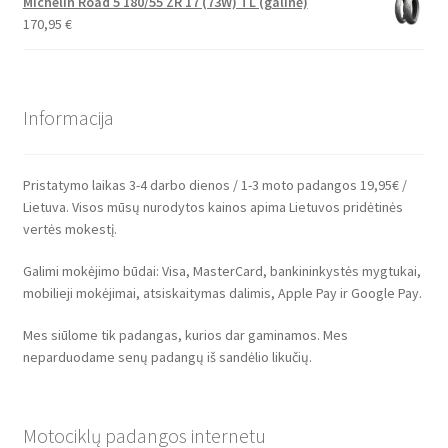
Michelin Road 5 180/55 ZR 17 (73W) TL (galinė)
170,95
€
Informacija
Pristatymo laikas 3-4 darbo dienos / 1-3 moto padangos 19,95€ /
Lietuva. Visos mūsų nurodytos kainos apima Lietuvos pridėtinės
vertės mokestį.
Galimi mokėjimo būdai: Visa, MasterCard, bankininkystės mygtukai,
mobilieji mokėjimai, atsiskaitymas dalimis, Apple Pay ir Google Pay.
Mes siūlome tik padangas, kurios dar gaminamos. Mes
neparduodame senų padangų iš sandėlio likučių.
Motociklų padangos internetu