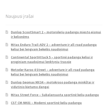
Naujausi įrašai
Dunlop ScootSmart 2 – motorolerių padanga miesto eismui
ir kelionėms
Mitas Enduro Trail-ADV 2 – adventure ir all-road padanga
keliui bei lengvam bekelės naudojimui
Continental SportAttack 5 – sportinė padanga keliui ir
proginiam naudojimui lenktynių trasoje
Metzeler Karoo 4 Street – adventure ir all-road padanga
keliui bei lengvam bekelės naudojimui
Dunlop Geomax MX34 – motokroso padanga minkštai ir
vidutinio kietumo dangai
Mitas Street Force – Subalansuota sportinė kelių padanga
CST CM-NK01 – Moderni sportinė kelių padanga