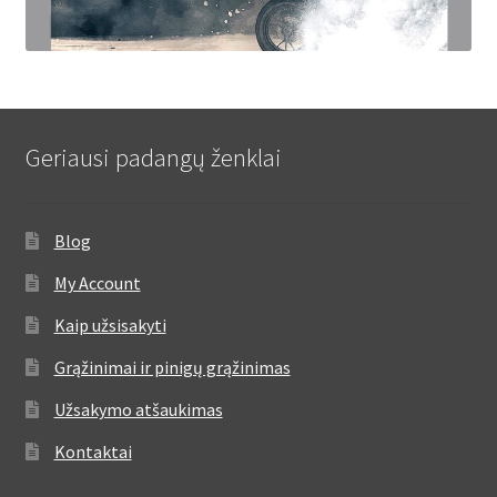
Geriausi padangų ženklai
Blog
My Account
Kaip užsisakyti
Grąžinimai ir pinigų grąžinimas
Užsakymo atšaukimas
Kontaktai