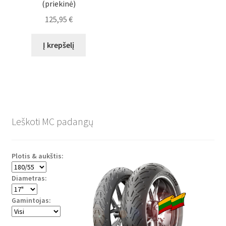
(priekinė)
125,95
€
Į krepšelį
Leškoti MC padangų
Plotis & aukštis:
Diametras:
Gamintojas: