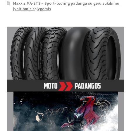
Maxxis MA-ST3 – Sport-touring padanga su geru sukibimu
įvairiomis sąlygomis