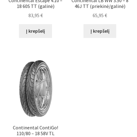
Continental Escape 4.10 –
Continental LB WW 3.50 – 8
18 60S TT (galinė)
46J TT (priekinė/galinė)
83,95
€
65,95
€
Į krepšelį
Į krepšelį
Continental ContiGo!
110/80 – 18 58V TL