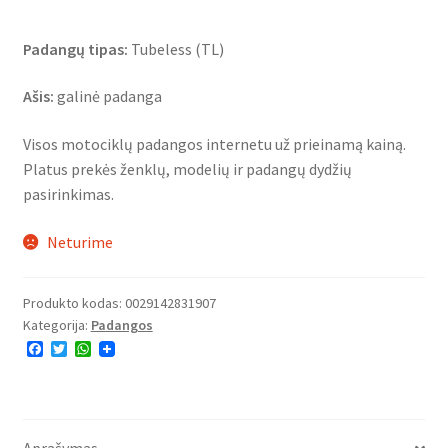
Padangų tipas:
Tubeless (TL)
Ašis:
galinė padanga
Visos motociklų padangos internetu už prieinamą kainą.
Platus prekės ženklų, modelių ir padangų dydžių
pasirinkimas.
Neturime
Produkto kodas:
0029142831907
Kategorija:
Padangos
F
T
W
a
w
h
c
i
a
e
t
t
b
t
s
o
e
A
o
r
p