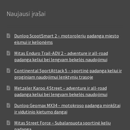
Naujausi įrašai
Dunlop ScootSmart 2 – motorolerių padanga miesto
eismui ir kelionėms
Mitas Enduro Trail-ADV 2 – adventure ir all-road
padanga keliui bei lengvam bekelės naudojimui
Continental SportAttack 5 – sportinė padanga keliui ir
proginiam naudojimui lenktynių trasoje
Metzeler Karoo 4 Street – adventure ir all-road
padanga keliui bei lengvam bekelės naudojimui
Dunlop Geomax MX34 – motokroso padanga minkštai
ir vidutinio kietumo dangai
Mitas Street Force – Subalansuota sportinė kelių
padanga