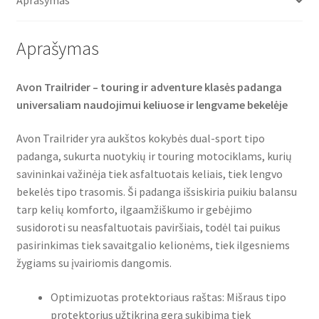
Aprašymas
k
p
Aprašymas
Avon Trailrider – touring ir adventure klasės padanga
universaliam naudojimui keliuose ir lengvame bekelėje
Avon Trailrider yra aukštos kokybės dual-sport tipo
padanga, sukurta nuotykių ir touring motociklams, kurių
savininkai važinėja tiek asfaltuotais keliais, tiek lengvo
bekelės tipo trasomis. Ši padanga išsiskiria puikiu balansu
tarp kelių komforto, ilgaamžiškumo ir gebėjimo
susidoroti su neasfaltuotais paviršiais, todėl tai puikus
pasirinkimas tiek savaitgalio kelionėms, tiek ilgesniems
žygiams su įvairiomis dangomis.
Optimizuotas protektoriaus raštas: Mišraus tipo
protektorius užtikrina gerą sukibimą tiek