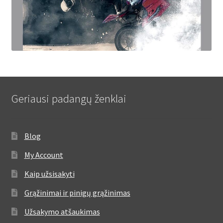
Geriausi padangų ženklai
Blog
My Account
Kaip užsisakyti
Grąžinimai ir pinigų grąžinimas
Užsakymo atšaukimas