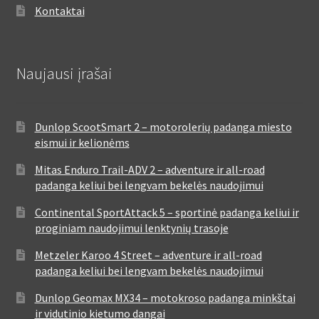
Kontaktai
Naujausi įrašai
Dunlop ScootSmart 2 – motorolerių padanga miesto
eismui ir kelionėms
Mitas Enduro Trail-ADV 2 – adventure ir all-road
padanga keliui bei lengvam bekelės naudojimui
Continental SportAttack 5 – sportinė padanga keliui ir
proginiam naudojimui lenktynių trasoje
Metzeler Karoo 4 Street – adventure ir all-road
padanga keliui bei lengvam bekelės naudojimui
Dunlop Geomax MX34 – motokroso padanga minkštai
ir vidutinio kietumo dangai