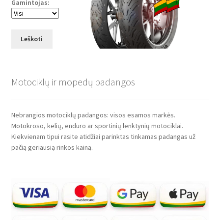
Gamintojas:
Leškoti
Motociklų ir mopedų padangos
Nebrangios motociklų padangos: visos esamos markės.
Motokroso, kelių, enduro ar sportinių lenktynių motociklai.
Kiekvienam tipui rasite atidžiai parinktas tinkamas padangas už
pačią geriausią rinkos kainą.