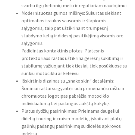
svarbu ilgų kelionių metu ir reguliariam naudojimui.
Modernizuotas gumos mišinys: Sukurtas siekiant
optimalios traukos sausomis ir šlapiomis
sąlygomis, taip pat užtikrinant trumpesnį
stabdymo kelią ir didesnį pasitikėjimą visomis oro
sąlygomis.
Padidintas kontaktinis plotas: Platesnis
protektoriaus raštas užtikrina geresnį sukibimą ir
stabilumą važiuojant tiek tiesiai, tiek posūkiuose su
sunkiu motociklu ar keleiviu.
Išskirtinis dizainas su „snake skin“ detalėmis:
Šoniniai raštai su gyvatės odą primenančiu raštu ir
chromuotas logotipas pabrėžia motociklo
individualumą bei padangos aukštą kokybę.
Platus dydžių pasirinkimas: Prieinama daugeliui
didelių touring ir cruiser modelių, įskaitant platų
galinių padangų pasirinkimą su didelės apkrovos
indeksu.