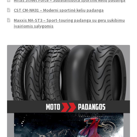
Mitas Street Force – Subalansuota sportinė kelių padanga
CST CM-NK01 – Moderni sportinė kelių padanga
Maxxis MA-ST3 – Sport-touring padanga su geru sukibimu
įvairiomis sąlygomis