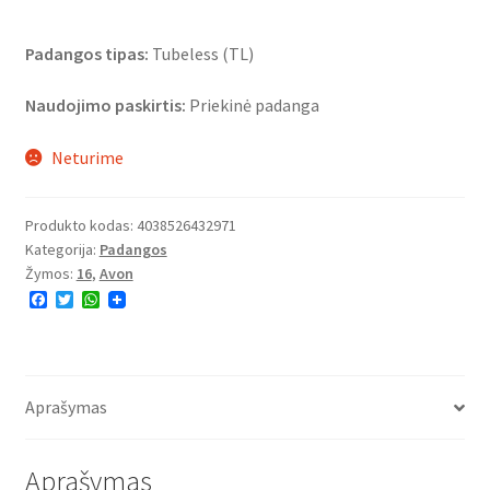
Padangos tipas:
Tubeless (TL)
Naudojimo paskirtis:
Priekinė padanga
Neturime
Produkto kodas:
4038526432971
Kategorija:
Padangos
Žymos:
16
,
Avon
F
T
W
a
w
h
c
i
a
e
t
t
b
t
s
o
e
A
o
r
p
Aprašymas
k
p
Aprašymas