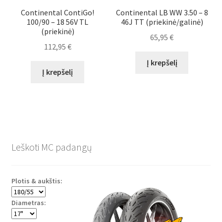
Continental ContiGo!
Continental LB WW 3.50 – 8
100/90 – 18 56V TL
46J TT (priekinė/galinė)
(priekinė)
65,95
€
112,95
€
Į krepšelį
Į krepšelį
Leškoti MC padangų
Plotis & aukštis:
Diametras: