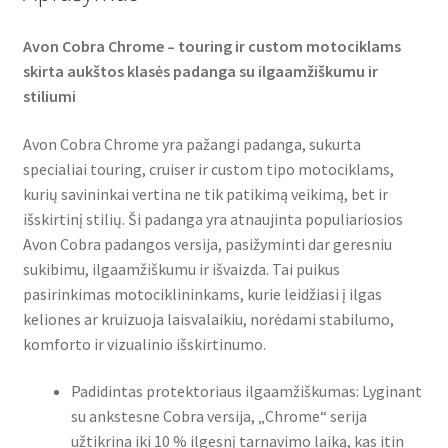
Avon Cobra Chrome – touring ir custom motociklams
skirta aukštos klasės padanga su ilgaamžiškumu ir
stiliumi
Avon Cobra Chrome yra pažangi padanga, sukurta
specialiai touring, cruiser ir custom tipo motociklams,
kurių savininkai vertina ne tik patikimą veikimą, bet ir
išskirtinį stilių. Ši padanga yra atnaujinta populiariosios
Avon Cobra padangos versija, pasižyminti dar geresniu
sukibimu, ilgaamžiškumu ir išvaizda. Tai puikus
pasirinkimas motociklininkams, kurie leidžiasi į ilgas
keliones ar kruizuoja laisvalaikiu, norėdami stabilumo,
komforto ir vizualinio išskirtinumo.
Padidintas protektoriaus ilgaamžiškumas: Lyginant
su ankstesne Cobra versija, „Chrome“ serija
užtikrina iki 10 % ilgesnį tarnavimo laiką, kas itin