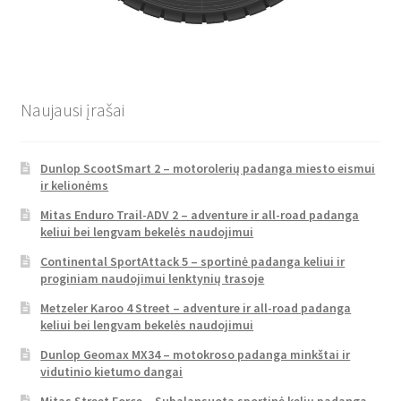
Naujausi įrašai
Dunlop ScootSmart 2 – motorolerių padanga miesto eismui
ir kelionėms
Mitas Enduro Trail-ADV 2 – adventure ir all-road padanga
keliui bei lengvam bekelės naudojimui
Continental SportAttack 5 – sportinė padanga keliui ir
proginiam naudojimui lenktynių trasoje
Metzeler Karoo 4 Street – adventure ir all-road padanga
keliui bei lengvam bekelės naudojimui
Dunlop Geomax MX34 – motokroso padanga minkštai ir
vidutinio kietumo dangai