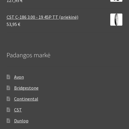
127,95
€
CST C-186 3.00 - 19 45P TT (priekinė)
53,95
€
Padangos markė
Avon
Bridgestone
Continental
CST
Dunlop