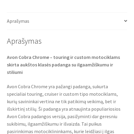
c
i
a
e
t
t
b
t
s
o
e
A
o
r
p
Aprašymas
k
p
Aprašymas
Avon Cobra Chrome – touring ir custom motociklams
skirta aukštos klasės padanga su ilgaamžiškumu ir
stiliumi
Avon Cobra Chrome yra pažangi padanga, sukurta
specialiai touring, cruiser ir custom tipo motociklams,
kurių savininkai vertina ne tik patikimą veikimą, bet ir
išskirtinį stilių. Ši padanga yra atnaujinta populiariosios
Avon Cobra padangos versija, pasižyminti dar geresniu
sukibimu, ilgaamžiškumu ir išvaizda. Tai puikus
pasirinkimas motociklininkams, kurie leidžiasi į ilgas