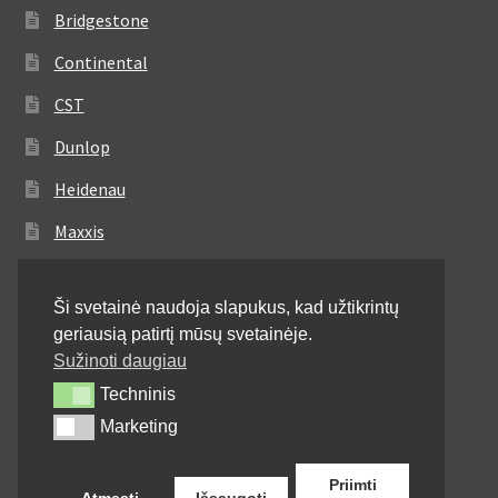
Bridgestone
Continental
CST
Dunlop
Heidenau
Maxxis
Metzeler
Ši svetainė naudoja slapukus, kad užtikrintų
Michelin
geriausią patirtį mūsų svetainėje.
Mitas
Sužinoti daugiau
Techninis
Techninis
Pirelli
Marketing
Marketing
Shinko
Priimti