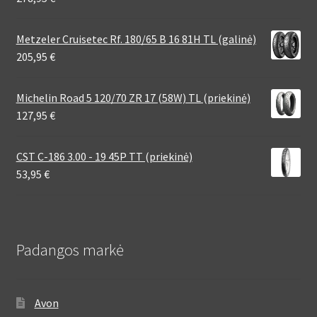
Metzeler Cruisetec Rf. 180/65 B 16 81H TL (galinė)
205,95
€
Michelin Road 5 120/70 ZR 17 (58W) TL (priekinė)
127,95
€
CST C-186 3.00 - 19 45P TT (priekinė)
53,95
€
Padangos markė
Avon