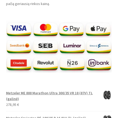
pačią geriausią rinkos kainą.
Metzeler ME 888 Marathon Ultra 300/35 VR 18 (87V) TL
(galinė)
278,95
€
Metzeler Cruisetec Rf. 180/65 B 16 81H TL (galinė)