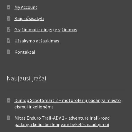
My Account
Kaip užsisakyti
Grąžinimai ir pinigų grąžinimas
Užsakymo atšaukimas
Kontaktai
Naujausi įrašai
Dunlop ScootSmart 2 – motorolerių padanga miesto
eismui ir kelionėms
Mitas Enduro Trail-ADV 2 – adventure ir all-road
padanga keliui bei lengvam bekelės naudojimui