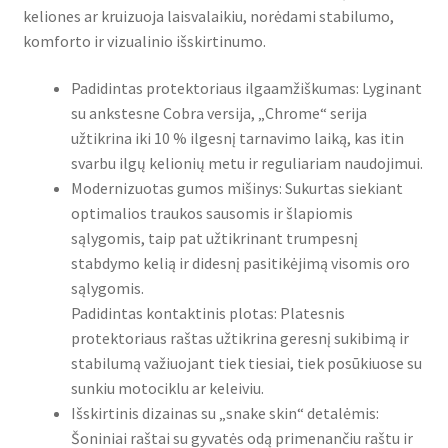
keliones ar kruizuoja laisvalaikiu, norėdami stabilumo,
komforto ir vizualinio išskirtinumo.
Padidintas protektoriaus ilgaamžiškumas: Lyginant
su ankstesne Cobra versija, „Chrome“ serija
užtikrina iki 10 % ilgesnį tarnavimo laiką, kas itin
svarbu ilgų kelionių metu ir reguliariam naudojimui.
Modernizuotas gumos mišinys: Sukurtas siekiant
optimalios traukos sausomis ir šlapiomis
sąlygomis, taip pat užtikrinant trumpesnį
stabdymo kelią ir didesnį pasitikėjimą visomis oro
sąlygomis.
Padidintas kontaktinis plotas: Platesnis
protektoriaus raštas užtikrina geresnį sukibimą ir
stabilumą važiuojant tiek tiesiai, tiek posūkiuose su
sunkiu motociklu ar keleiviu.
Išskirtinis dizainas su „snake skin“ detalėmis:
Šoniniai raštai su gyvatės odą primenančiu raštu ir