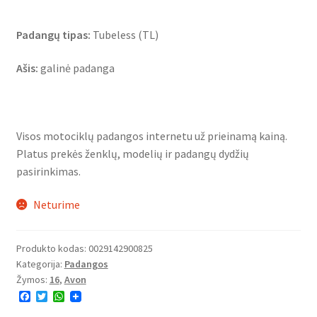
Padangų tipas:
Tubeless (TL)
Ašis:
galinė padanga
Visos motociklų padangos internetu už prieinamą kainą.
Platus prekės ženklų, modelių ir padangų dydžių
pasirinkimas.
Neturime
Produkto kodas:
0029142900825
Kategorija:
Padangos
Žymos:
16
,
Avon
F
T
W
a
w
h