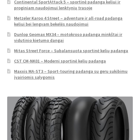
Continental SportAttack 5 – sportinė padanga keliui ir
proginiam naudojimui lenktynių trasoje
Metzeler Karoo 4 Street – adventure ir all-road padanga
keliui bei lengvam bekelės naudojimui
Dunlop Geomax MX34 – motokroso padanga minkštai ir
vidutinio kietumo dangai
Mitas Street Force – Subalansuota sportinė kelių padanga
CST CM-NK01 – Moderni sportinė kelių padanga
Maxxis MA-ST3 – Sport-touring padanga su geru sukibimu
įvairiomis sąlygomis