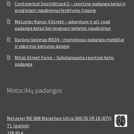
Continental SportAttack 5 – sportinė padanga keliui ir
proginiam naudojimui lenktynių trasoje
Metzeler Karoo 4 Street – adventure ir all-road
padanga keliui bei lengvam bekelės naudojimui
Dunlop Geomax MX34 – motokroso padanga minkštai
ir vidutinio kietumo dangai
Mitas Street Force – Subalansuota sportinė kelių
padanga
Motociklų padangos
Metzeler ME 888 Marathon Ultra 300/35 VR 18 (87V)
TL (galinė)
278,95
€