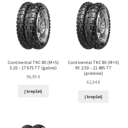
Continental TKC 80 (M+S)
Continental TKC 80 (M+S)
5.10 – 17 67S TT (galinė)
Rf. 2.50 – 21 48S TT
(priekinė)
96,95
€
62,94
€
Į krepšelį
Į krepšelį