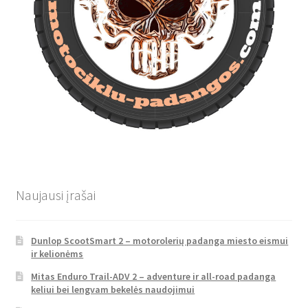
Naujausi įrašai
Dunlop ScootSmart 2 – motorolerių padanga miesto eismui
ir kelionėms
Mitas Enduro Trail-ADV 2 – adventure ir all-road padanga
keliui bei lengvam bekelės naudojimui