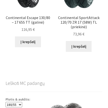
Continental Escape 130/80
Continental SportAttack
– 17 65S TT (galinė)
120/70 ZR 17 (58W) TL
(priekinė)
116,95
€
73,96
€
Į krepšelį
Į krepšelį
Leškoti MC padangų
Plotis & aukštis: