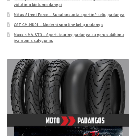
vidutinio kietumo dangai
Mitas Street Force – Subalansuota sportinė kelių padanga
CST CM-NK01 – Moderni sportinė kelių padanga
Maxxis MA-ST3 – Sport-touring padanga su geru sukibimu
įvairiomis sąlygomis