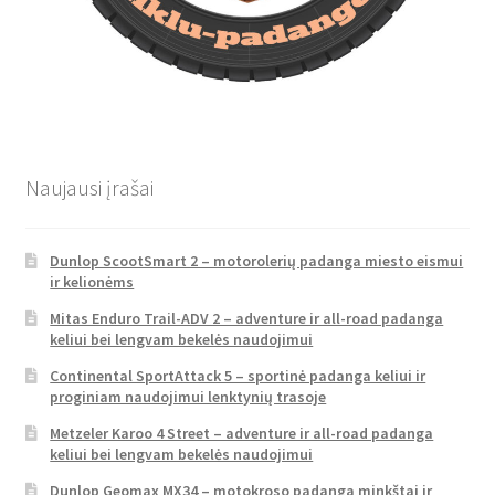
Naujausi įrašai
Dunlop ScootSmart 2 – motorolerių padanga miesto eismui
ir kelionėms
Mitas Enduro Trail-ADV 2 – adventure ir all-road padanga
keliui bei lengvam bekelės naudojimui
Continental SportAttack 5 – sportinė padanga keliui ir
proginiam naudojimui lenktynių trasoje
Metzeler Karoo 4 Street – adventure ir all-road padanga
keliui bei lengvam bekelės naudojimui
Dunlop Geomax MX34 – motokroso padanga minkštai ir