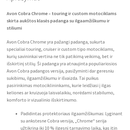
Avon Cobra Chrome – touring ir custom motociklams
skirta aukštos klasės padanga su ilgaamžiškumu ir
stiliumi
Avon Cobra Chrome yra pažangi padanga, sukurta
specialiai touring, cruiser ir custom tipo motociklams,
kurių savininkai vertina ne tik patikimą veikimą, bet ir
išskirtinį stilių. Ši padanga yra atnaujinta populiariosios
Avon Cobra padangos versija, pasižyminti dar geresniu
sukibimu, ilgaamžiškumu ir išvaizda. Tai puikus
pasirinkimas motociklininkams, kurie leidžiasi į ilgas
keliones ar kruizuoja laisvalaikiu, norėdami stabilumo,
komforto ir vizualinio išskirtinumo.
Padidintas protektoriaus ilgaamžiškumas: Lyginant
su ankstesne Cobra versija, „Chrome“ serija
užtikrina iki 10 % ilgesnį tarnavimo laiką, kas itin