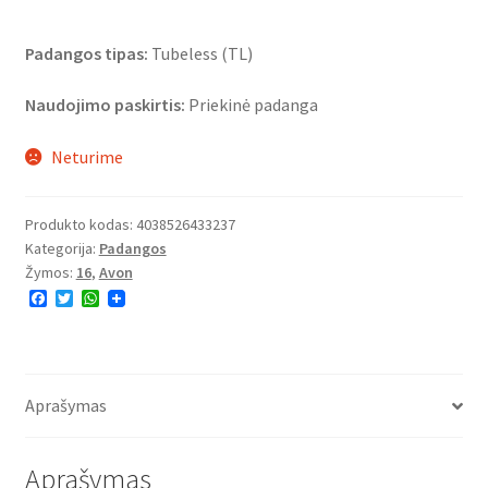
Padangos tipas:
Tubeless (TL)
Naudojimo paskirtis:
Priekinė padanga
Neturime
Produkto kodas:
4038526433237
Kategorija:
Padangos
Žymos:
16
,
Avon
F
T
W
a
w
h
c
i
a
e
t
t
b
t
s
o
e
A
o
r
p
Aprašymas
k
p
Aprašymas