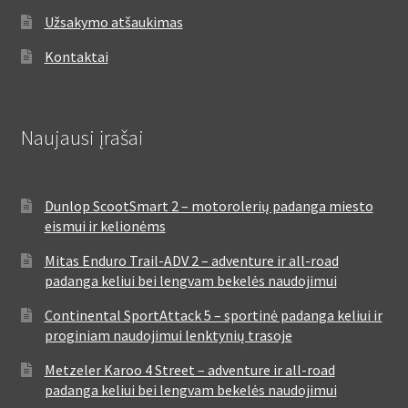
Užsakymo atšaukimas
Kontaktai
Naujausi įrašai
Dunlop ScootSmart 2 – motorolerių padanga miesto
eismui ir kelionėms
Mitas Enduro Trail-ADV 2 – adventure ir all-road
padanga keliui bei lengvam bekelės naudojimui
Continental SportAttack 5 – sportinė padanga keliui ir
proginiam naudojimui lenktynių trasoje
Metzeler Karoo 4 Street – adventure ir all-road
padanga keliui bei lengvam bekelės naudojimui