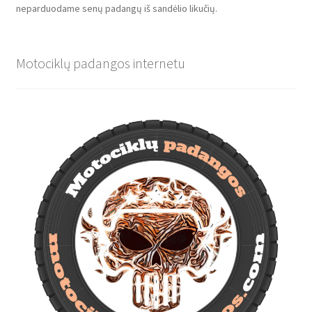
neparduodame senų padangų iš sandėlio likučių.
Motociklų padangos internetu