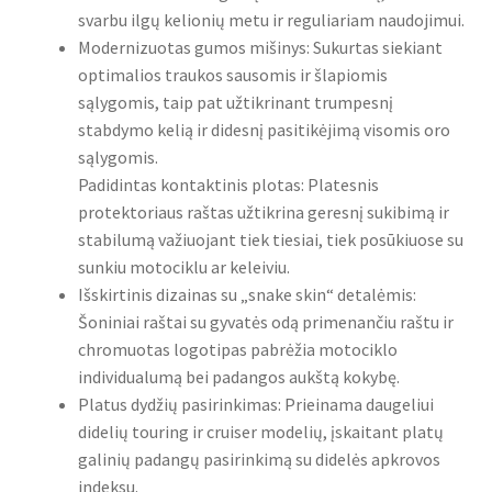
svarbu ilgų kelionių metu ir reguliariam naudojimui.
Modernizuotas gumos mišinys: Sukurtas siekiant
optimalios traukos sausomis ir šlapiomis
sąlygomis, taip pat užtikrinant trumpesnį
stabdymo kelią ir didesnį pasitikėjimą visomis oro
sąlygomis.
Padidintas kontaktinis plotas: Platesnis
protektoriaus raštas užtikrina geresnį sukibimą ir
stabilumą važiuojant tiek tiesiai, tiek posūkiuose su
sunkiu motociklu ar keleiviu.
Išskirtinis dizainas su „snake skin“ detalėmis:
Šoniniai raštai su gyvatės odą primenančiu raštu ir
chromuotas logotipas pabrėžia motociklo
individualumą bei padangos aukštą kokybę.
Platus dydžių pasirinkimas: Prieinama daugeliui
didelių touring ir cruiser modelių, įskaitant platų
galinių padangų pasirinkimą su didelės apkrovos
indeksu.