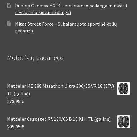
Dunlop Geomax MX34 – motokroso padanga minkštai
ir vidutinio kietumo dangai
Mitas Street Force – Subalansuota sportinė kelių
padanga
Motociklų padangos
Metzeler ME 888 Marathon Ultra 300/35 VR 18 (87V)
TL (galinė)
278,95
€
Metzeler Cruisetec Rf. 180/65 B 16 81H TL (galinė)
205,95
€