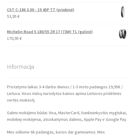
CST C-186 3.00 - 19 45P TT (priekinė)
53,95
€
Michelin Road 5 180/55 ZR 17 (73W) TL (galinė)
170,95
€
Informacija
Pristatymo laikas 3-4 darbo dienos / 1-3 moto padangos 19,95€ /
Lietuva. Visos mūsų nurodytos kainos apima Lietuvos pridėtinės
vertės mokestį.
Galimi mokėjimo būdai: Visa, MasterCard, bankininkystės mygtukai,
mobilieji mokėjimai, atsiskaitymas dalimis, Apple Pay ir Google Pay.
Mes siūlome tik padangas, kurios dar gaminamos. Mes