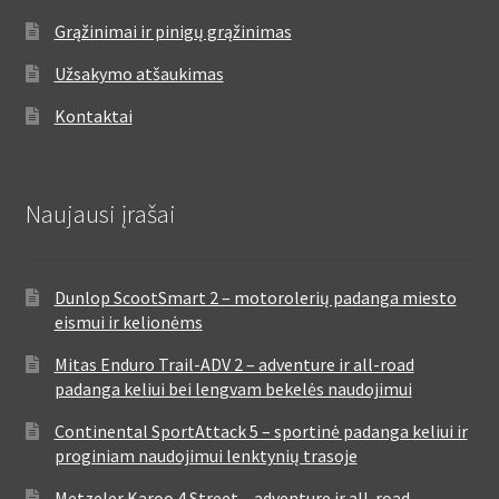
Grąžinimai ir pinigų grąžinimas
Užsakymo atšaukimas
Kontaktai
Naujausi įrašai
Dunlop ScootSmart 2 – motorolerių padanga miesto
eismui ir kelionėms
Mitas Enduro Trail-ADV 2 – adventure ir all-road
padanga keliui bei lengvam bekelės naudojimui
Continental SportAttack 5 – sportinė padanga keliui ir
proginiam naudojimui lenktynių trasoje
Metzeler Karoo 4 Street – adventure ir all-road