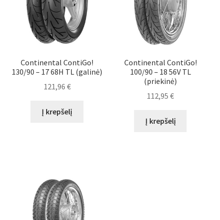
Continental ContiGo!
Continental ContiGo!
130/90 – 17 68H TL (galinė)
100/90 – 18 56V TL
(priekinė)
121,96
€
112,95
€
Į krepšelį
Į krepšelį