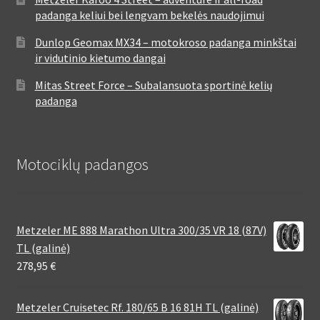
padanga keliui bei lengvam bekelės naudojimui
Dunlop Geomax MX34 – motokroso padanga minkštai
ir vidutinio kietumo dangai
Mitas Street Force – Subalansuota sportinė kelių
padanga
Motociklų padangos
Metzeler ME 888 Marathon Ultra 300/35 VR 18 (87V)
TL (galinė)
278,95
€
Metzeler Cruisetec Rf. 180/65 B 16 81H TL (galinė)