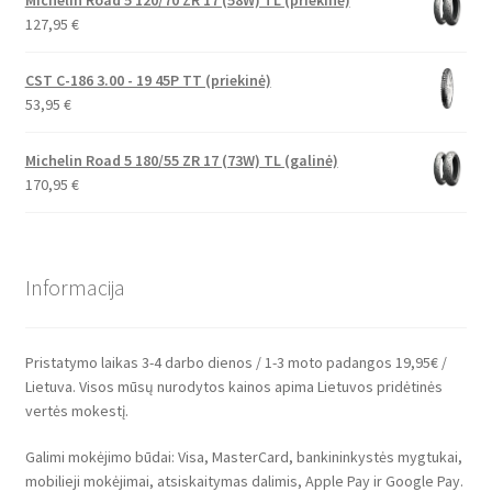
Michelin Road 5 120/70 ZR 17 (58W) TL (priekinė)
127,95
€
CST C-186 3.00 - 19 45P TT (priekinė)
53,95
€
Michelin Road 5 180/55 ZR 17 (73W) TL (galinė)
170,95
€
Informacija
Pristatymo laikas 3-4 darbo dienos / 1-3 moto padangos 19,95€ /
Lietuva. Visos mūsų nurodytos kainos apima Lietuvos pridėtinės
vertės mokestį.
Galimi mokėjimo būdai: Visa, MasterCard, bankininkystės mygtukai,
mobilieji mokėjimai, atsiskaitymas dalimis, Apple Pay ir Google Pay.