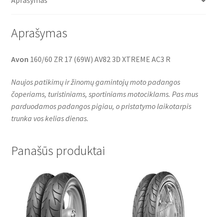
Aprašymas
k
p
Aprašymas
Avon
160/60 ZR 17 (69W) AV82 3D XTREME AC3 R
Naujos patikimų ir žinomų gamintojų moto padangos
čoperiams, turistiniams, sportiniams motociklams. Pas mus
parduodamos padangos pigiau, o pristatymo laikotarpis
trunka vos kelias dienas.
Panašūs produktai