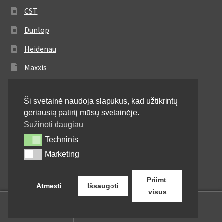
CST
Dunlop
Heidenau
Maxxis
Metzeler
Ši svetainė naudoja slapukus, kad užtikrintų
Michelin
geriausią patirtį mūsų svetainėje.
Mitas
Sužinoti daugiau
Techninis
Techninis
Pirelli
Marketing
Marketing
Shinko
Priimti
Atmesti
Išsaugoti
visus
0
Ieškoti:
Ieškoti