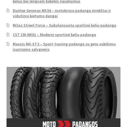
keliui bei lengvam bekelės naudojimui
Dunlop Geomax MX34 – motokroso padanga minkštai ir
vidutinio kietumo dangai
Mitas Street Force – Subalansuota sportinė kelių padanga
CST CM-NK01 – Moderni sportinė kelių padanga
Maxxis MA-ST3 – Sport-touring padanga su geru sukibimu
įvairiomis sąlygomis