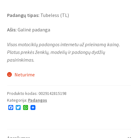
Padangų tipas:
Tubeless (TL)
Ašis:
Galinė padanga
Visos motociklų padangos internetu už prieinamą kainą.
Platus prekės ženklų, modelių ir padangų dydžių
pasirinkimas.
Neturime
Produkto kodas:
0029142815198
Kategorija:
Padangos
F
T
W
a
w
h
c
i
a
e
t
t
b
t
s
o
e
A
o
r
p