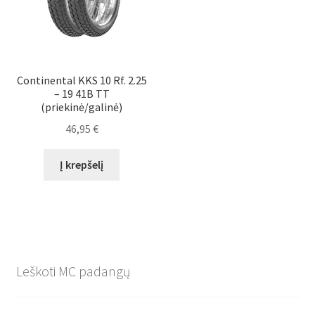
Continental KKS 10 Rf. 2.25
– 19 41B TT
(priekinė/galinė)
46,95
€
Į krepšelį
Leškoti MC padangų