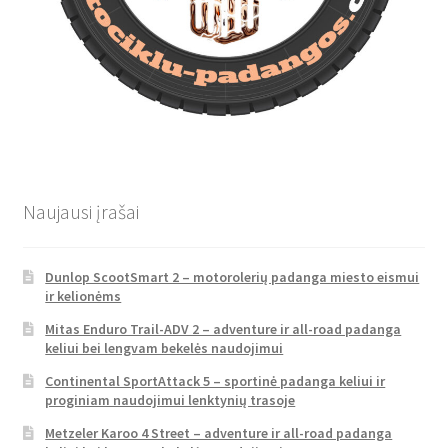
Naujausi įrašai
Dunlop ScootSmart 2 – motorolerių padanga miesto eismui
ir kelionėms
Mitas Enduro Trail-ADV 2 – adventure ir all-road padanga
keliui bei lengvam bekelės naudojimui
Continental SportAttack 5 – sportinė padanga keliui ir
proginiam naudojimui lenktynių trasoje
Metzeler Karoo 4 Street – adventure ir all-road padanga