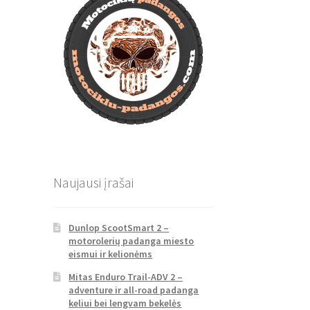
Naujausi įrašai
Dunlop ScootSmart 2 –
motorolerių padanga miesto
eismui ir kelionėms
Mitas Enduro Trail-ADV 2 –
adventure ir all-road padanga
keliui bei lengvam bekelės