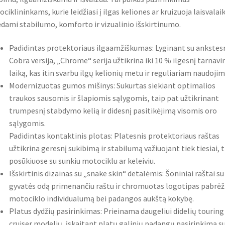
ciklininkams, kurie leidžiasi į ilgas keliones ar kruizuoja laisvalaik
dami stabilumo, komforto ir vizualinio išskirtinumo.
Padidintas protektoriaus ilgaamžiškumas: Lyginant su ankstes
Cobra versija, „Chrome“ serija užtikrina iki 10 % ilgesnį tarnav
laiką, kas itin svarbu ilgų kelionių metu ir reguliariam naudojim
Modernizuotas gumos mišinys: Sukurtas siekiant optimalios
traukos sausomis ir šlapiomis sąlygomis, taip pat užtikrinant
trumpesnį stabdymo kelią ir didesnį pasitikėjimą visomis oro
sąlygomis.
Padidintas kontaktinis plotas: Platesnis protektoriaus raštas
užtikrina geresnį sukibimą ir stabilumą važiuojant tiek tiesiai, t
posūkiuose su sunkiu motociklu ar keleiviu.
Išskirtinis dizainas su „snake skin“ detalėmis: Šoniniai raštai su
gyvatės odą primenančiu raštu ir chromuotas logotipas pabrėž
motociklo individualumą bei padangos aukštą kokybę.
Platus dydžių pasirinkimas: Prieinama daugeliui didelių touring 
cruiser modelių, įskaitant platų galinių padangų pasirinkimą s