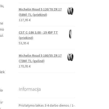
iu,
Michelin Road 5 120/70 ZR 17
(58W) TL (priekinė)
127,95
€
ne
imo
CST C-186 3.00 - 19 45P TT
ui.
(priekinė)
53,95
€
Michelin Road 5 180/55 ZR 17
(73W) TL (galinė)
170,95
€
iek
Informacija
ia
ir
Pristatymo laikas 3-4 darbo dienos / 1-
u