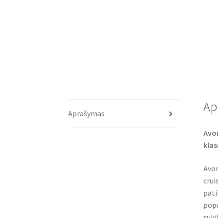
Ap
Aprašymas
Avon
klas
Avon
crui
pati
popu
suki