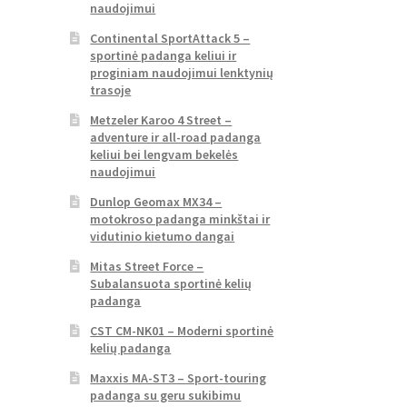
naudojimui
Continental SportAttack 5 –
sportinė padanga keliui ir
proginiam naudojimui lenktynių
trasoje
Metzeler Karoo 4 Street –
adventure ir all-road padanga
keliui bei lengvam bekelės
naudojimui
Dunlop Geomax MX34 –
motokroso padanga minkštai ir
vidutinio kietumo dangai
Mitas Street Force –
Subalansuota sportinė kelių
padanga
CST CM-NK01 – Moderni sportinė
kelių padanga
Maxxis MA-ST3 – Sport-touring
padanga su geru sukibimu