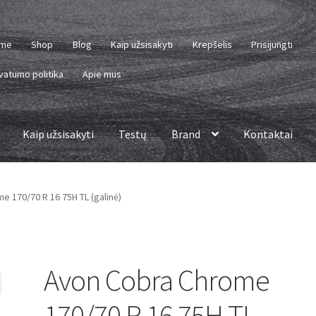
me
Shop
Blog
Kaip užsisakyti
Krepšelis
Prisijungti
vatumo politika
Apie mus
Kaip užsisakyti
Testų
Brand
Kontaktai
 170/70 R 16 75H TL (galinė)
Avon Cobra Chrome
170/70 R 16 75H TL