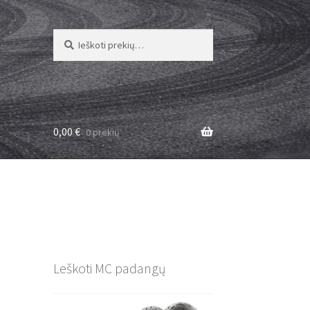
Ieškoti:
Ieškoti
0,00
€
0 prekių
Leškoti MC padangų