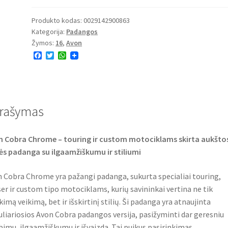
Produkto kodas:
0029142900863
Kategorija:
Padangos
Žymos:
16
,
Avon
F
T
W
a
w
h
c
i
a
e
t
t
b
t
s
o
e
A
o
r
p
rašymas
k
p
 Cobra Chrome – touring ir custom motociklams skirta aukšto
ės padanga su ilgaamžiškumu ir stiliumi
 Cobra Chrome yra pažangi padanga, sukurta specialiai touring,
ser ir custom tipo motociklams, kurių savininkai vertina ne tik
kimą veikimą, bet ir išskirtinį stilių. Ši padanga yra atnaujinta
liariosios Avon Cobra padangos versija, pasižyminti dar geresniu
bimu, ilgaamžiškumu ir išvaizda. Tai puikus pasirinkimas