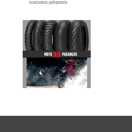
įvairiomis sąlygomis