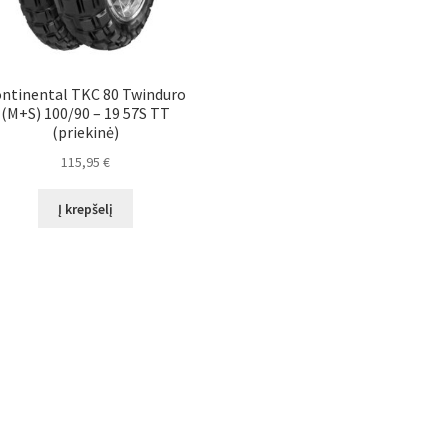
ntinental TKC 80 Twinduro
(M+S) 100/90 – 19 57S TT
(priekinė)
115,95
€
Į krepšelį