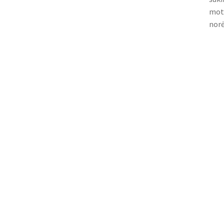
moto
norė