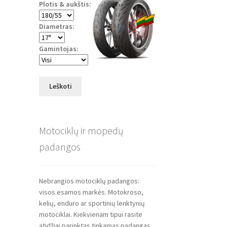
Plotis & aukštis:
Diametras:
Gamintojas:
Leškoti
Motociklų ir mopedų
padangos
Nebrangios motociklų padangos:
visos esamos markės. Motokroso,
kelių, enduro ar sportinių lenktynių
motociklai. Kiekvienam tipui rasite
atidžiai parinktas tinkamas padangas