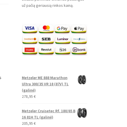
už pačią geriausią rinkos kainą.
s
Metzeler ME 888 Marathon
Ultra 300/35 VR 18 (87V) TL
(galinė)
278,95
€
Metzeler Cruisetec Rf. 180/65 B
16 81H TL (galinė)
205,95
€