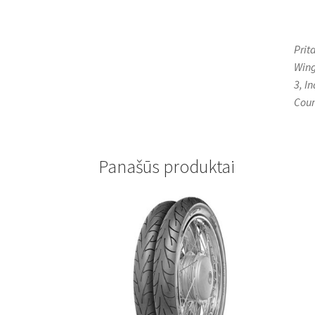
Prit
Wing
3, I
Coun
Panašūs produktai