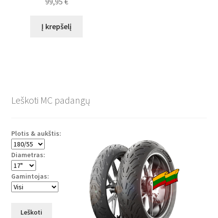
99,95
€
Į krepšelį
Leškoti MC padangų
Plotis & aukštis:
Diametras:
Gamintojas:
Leškoti