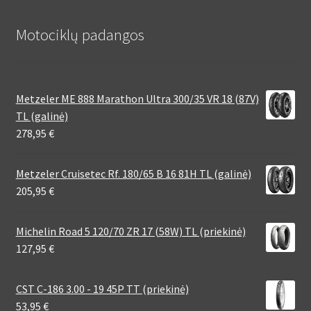
Motociklų padangos
Metzeler ME 888 Marathon Ultra 300/35 VR 18 (87V)
TL (galinė)
278,95
€
Metzeler Cruisetec Rf. 180/65 B 16 81H TL (galinė)
205,95
€
Michelin Road 5 120/70 ZR 17 (58W) TL (priekinė)
127,95
€
CST C-186 3.00 - 19 45P TT (priekinė)
53,95
€