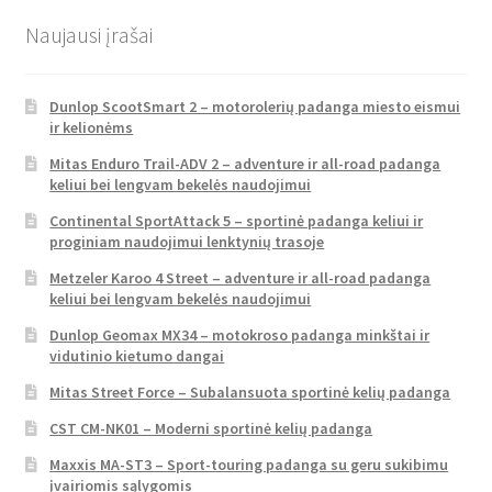
Naujausi įrašai
Dunlop ScootSmart 2 – motorolerių padanga miesto eismui
ir kelionėms
Mitas Enduro Trail-ADV 2 – adventure ir all-road padanga
keliui bei lengvam bekelės naudojimui
Continental SportAttack 5 – sportinė padanga keliui ir
proginiam naudojimui lenktynių trasoje
Metzeler Karoo 4 Street – adventure ir all-road padanga
keliui bei lengvam bekelės naudojimui
Dunlop Geomax MX34 – motokroso padanga minkštai ir
vidutinio kietumo dangai
Mitas Street Force – Subalansuota sportinė kelių padanga
CST CM-NK01 – Moderni sportinė kelių padanga
Maxxis MA-ST3 – Sport-touring padanga su geru sukibimu
įvairiomis sąlygomis