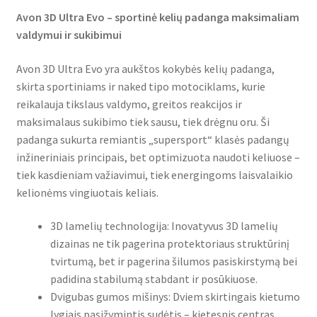
Avon 3D Ultra Evo – sportinė kelių padanga maksimaliam
valdymui ir sukibimui
Avon 3D Ultra Evo yra aukštos kokybės kelių padanga,
skirta sportiniams ir naked tipo motociklams, kurie
reikalauja tikslaus valdymo, greitos reakcijos ir
maksimalaus sukibimo tiek sausu, tiek drėgnu oru. Ši
padanga sukurta remiantis „supersport“ klasės padangų
inžineriniais principais, bet optimizuota naudoti keliuose –
tiek kasdieniam važiavimui, tiek energingoms laisvalaikio
kelionėms vingiuotais keliais.
3D lamelių technologija: Inovatyvus 3D lamelių
dizainas ne tik pagerina protektoriaus struktūrinį
tvirtumą, bet ir pagerina šilumos pasiskirstymą bei
padidina stabilumą stabdant ir posūkiuose.
Dvigubas gumos mišinys: Dviem skirtingais kietumo
lygiais pasižymintis sudėtis – kietesnis centras