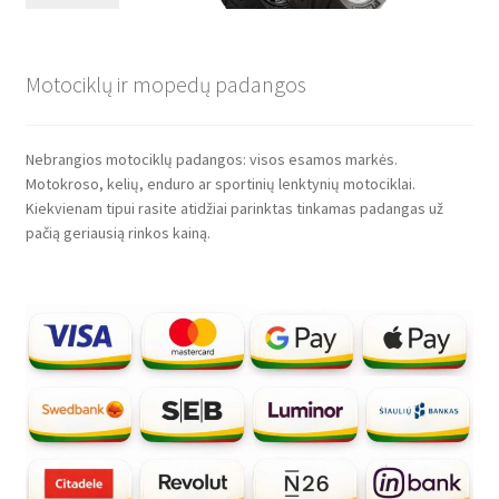
Motociklų ir mopedų padangos
Nebrangios motociklų padangos: visos esamos markės.
Motokroso, kelių, enduro ar sportinių lenktynių motociklai.
Kiekvienam tipui rasite atidžiai parinktas tinkamas padangas už
pačią geriausią rinkos kainą.