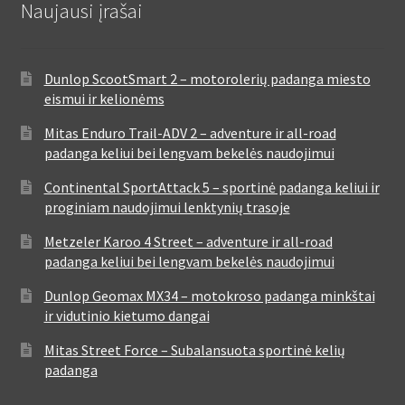
Naujausi įrašai
Dunlop ScootSmart 2 – motorolerių padanga miesto
eismui ir kelionėms
Mitas Enduro Trail-ADV 2 – adventure ir all-road
padanga keliui bei lengvam bekelės naudojimui
Continental SportAttack 5 – sportinė padanga keliui ir
proginiam naudojimui lenktynių trasoje
Metzeler Karoo 4 Street – adventure ir all-road
padanga keliui bei lengvam bekelės naudojimui
Dunlop Geomax MX34 – motokroso padanga minkštai
ir vidutinio kietumo dangai
Mitas Street Force – Subalansuota sportinė kelių
padanga