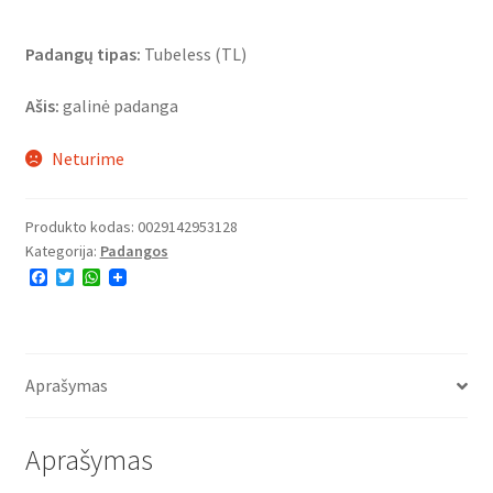
Padangų tipas:
Tubeless (TL)
Ašis:
galinė padanga
Neturime
Produkto kodas:
0029142953128
Kategorija:
Padangos
F
T
W
a
w
h
c
i
a
e
t
t
b
t
s
o
e
A
o
r
p
Aprašymas
k
p
Aprašymas