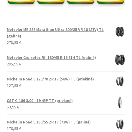
Metzeler ME 888 Marathon Ultra 300/35 VR 18 (87V) TL
(galinė)
278,95
€
Metzeler Cruisetec Rf. 180/65 B 16 81H TL (galinė)
205,95
€
Michelin Road 5 120/70 ZR 17 (58W) TL (priekinė)
127,95
€
CST C-186 3.00 - 19 45P TT (priekinė)
53,95
€
Michelin Road 5 180/55 ZR 17 (73W) TL (galinė)
170,95
€