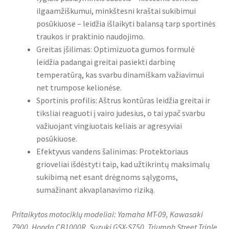
ilgaamžiškumui, minkštesni kraštai sukibimui
posūkiuose – leidžia išlaikyti balansą tarp sportinės
traukos ir praktinio naudojimo.
Greitas įšilimas: Optimizuota gumos formulė
leidžia padangai greitai pasiekti darbinę
temperatūrą, kas svarbu dinamiškam važiavimui
net trumpose kelionėse.
Sportinis profilis: Aštrus kontūras leidžia greitai ir
tiksliai reaguoti į vairo judesius, o tai ypač svarbu
važiuojant vingiuotais keliais ar agresyviai
posūkiuose.
Efektyvus vandens šalinimas: Protektoriaus
grioveliai išdėstyti taip, kad užtikrintų maksimalų
sukibimą net esant drėgnoms sąlygoms,
sumažinant akvaplanavimo riziką.
Pritaikytos motociklų modeliai: Yamaha MT-09, Kawasaki
Z900, Honda CB1000R, Suzuki GSX-S750, Triumph Street Triple