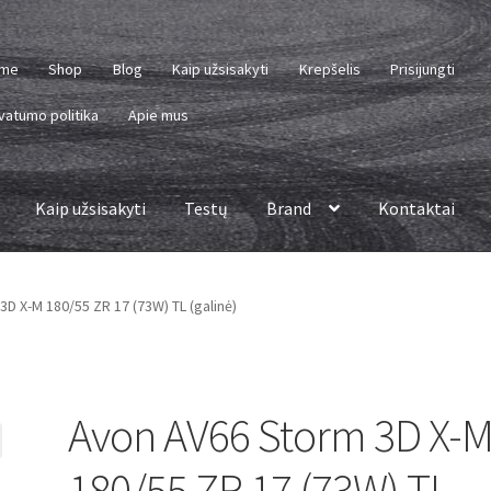
me
Shop
Blog
Kaip užsisakyti
Krepšelis
Prisijungti
vatumo politika
Apie mus
Kaip užsisakyti
Testų
Brand
Kontaktai
D X-M 180/55 ZR 17 (73W) TL (galinė)
Avon AV66 Storm 3D X-
180/55 ZR 17 (73W) TL