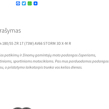
F
T
W
a
w
h
c
i
a
e
t
t
b
t
s
o
e
A
o
r
p
rašymas
k
p
n
180/55 ZR 17 (73W) AV66 STORM 3D X-M R
os patikimų ir žinomų gamintojų moto padangos čoperiams,
stiniams, sportiniams motociklams. Pas mus parduodamos padangos
au, o pristatymo laikotarpis trunka vos kelias dienas.