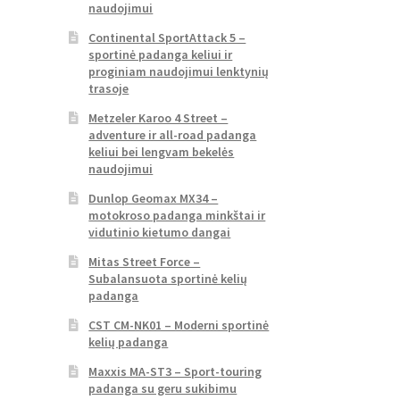
naudojimui
Continental SportAttack 5 –
sportinė padanga keliui ir
proginiam naudojimui lenktynių
trasoje
Metzeler Karoo 4 Street –
adventure ir all-road padanga
keliui bei lengvam bekelės
naudojimui
Dunlop Geomax MX34 –
motokroso padanga minkštai ir
vidutinio kietumo dangai
Mitas Street Force –
Subalansuota sportinė kelių
padanga
CST CM-NK01 – Moderni sportinė
kelių padanga
Maxxis MA-ST3 – Sport-touring
padanga su geru sukibimu