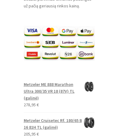
už pačią geriausią rinkos kainą.
Metzeler ME 888 Marathon
Ultra 300/35 VR 18 (87V) TL
(galinė)
278,95
€
Metzeler Cruisetec Rf. 180/65 B
16 81H TL (galinė)
205,95
€