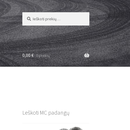
Ieškoti:
Ieškoti
0,00
€
0 prekių
M
Leškoti MC padangų