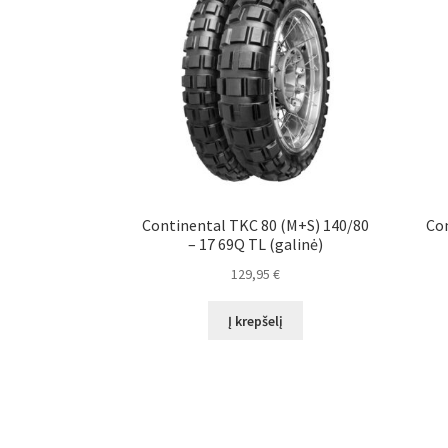
Continental TKC 80 (M+S) 140/80
Con
– 17 69Q TL (galinė)
129,95
€
Į krepšelį