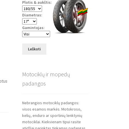
Plotis & aukštis:
Diametras:
Gamintojas:
Leškoti
Motociklų ir mopedų
atus
padangos
Nebrangios motociklų padangos:
visos esamos markės. Motokroso,
kelių, enduro ar sportinių lenktynių
motociklai. Kiekvienam tipui rasite
atidžiai parinktas tinkamas padangas