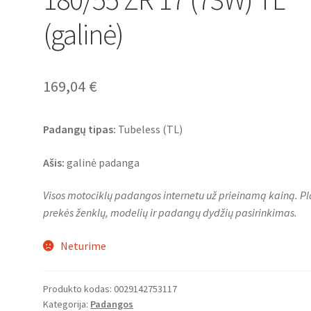
(galinė)
169,04
€
Padangų tipas:
Tubeless (TL)
Ašis:
galinė padanga
Visos motociklų padangos internetu už prieinamą kainą. Pl
prekės ženklų, modelių ir padangų dydžių pasirinkimas.
Neturime
Produkto kodas:
0029142753117
Kategorija:
Padangos