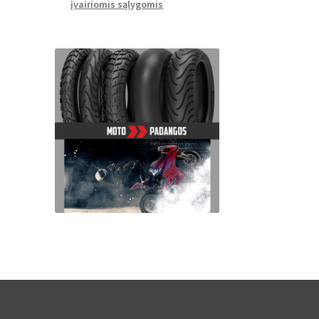
įvairiomis sąlygomis