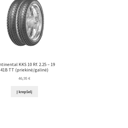
tinental KKS 10 Rf. 2.25 – 19
41B TT (priekinė/galinė)
46,95
€
Į krepšelį