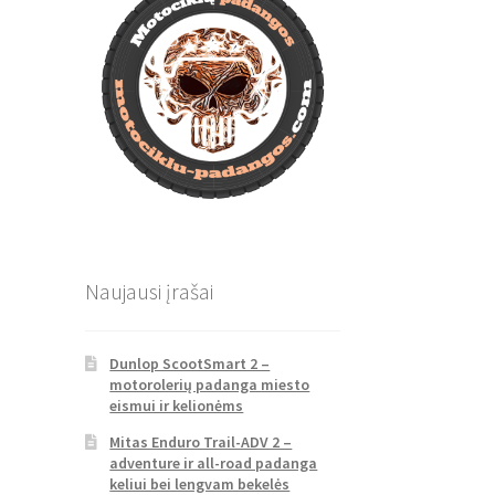
Naujausi įrašai
Dunlop ScootSmart 2 –
motorolerių padanga miesto
eismui ir kelionėms
Mitas Enduro Trail-ADV 2 –
adventure ir all-road padanga
keliui bei lengvam bekelės