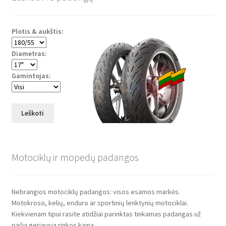
Plotis & aukštis:
Diametras:
Gamintojas:
Leškoti
Motociklų ir mopedų padangos
Nebrangios motociklų padangos: visos esamos markės.
Motokroso, kelių, enduro ar sportinių lenktynių motociklai.
Kiekvienam tipui rasite atidžiai parinktas tinkamas padangas už
pačią geriausią rinkos kainą.