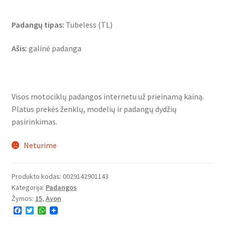
Padangų tipas:
Tubeless (TL)
Ašis:
galinė padanga
Visos motociklų padangos internetu už prieinamą kainą.
Platus prekės ženklų, modelių ir padangų dydžių
pasirinkimas.
Neturime
Produkto kodas:
0029142901143
Kategorija:
Padangos
Žymos:
15
,
Avon
F
T
W
a
w
h