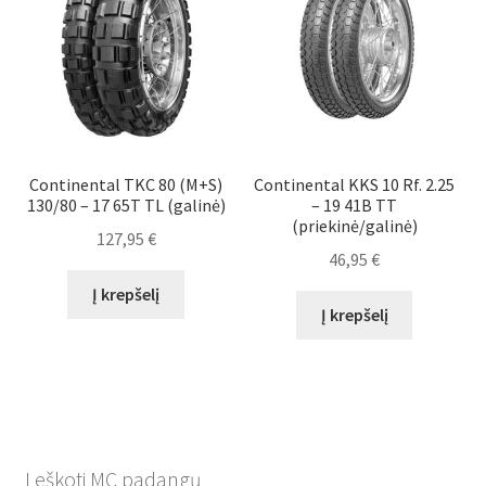
Continental TKC 80 (M+S)
Continental KKS 10 Rf. 2.25
130/80 – 17 65T TL (galinė)
– 19 41B TT
(priekinė/galinė)
127,95
€
46,95
€
Į krepšelį
Į krepšelį
Leškoti MC padangų