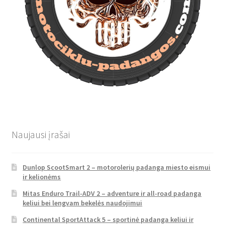
Naujausi įrašai
Dunlop ScootSmart 2 – motorolerių padanga miesto eismui
ir kelionėms
Mitas Enduro Trail-ADV 2 – adventure ir all-road padanga
keliui bei lengvam bekelės naudojimui
Continental SportAttack 5 – sportinė padanga keliui ir