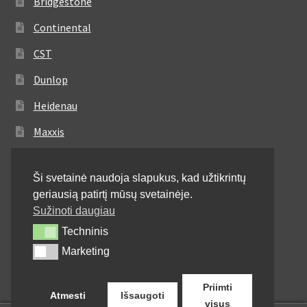
Bridgestone
Continental
CST
Dunlop
Heidenau
Maxxis
Metzeler
Ši svetainė naudoja slapukus, kad užtikrintų
Michelin
geriausią patirtį mūsų svetainėje.
Mitas
Sužinoti daugiau
Techninis
Techninis
Pirelli
Marketing
Marketing
Shinko
Priimti
Atmesti
Išsaugoti
visus