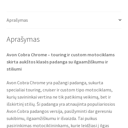
c
i
a
e
t
t
b
t
s
o
e
A
o
r
p
Aprašymas
k
p
Aprašymas
Avon Cobra Chrome – touring ir custom motociklams
skirta aukštos klasės padanga su ilgaamžiškumu ir
stiliumi
Avon Cobra Chrome yra pažangi padanga, sukurta
specialiai touring, cruiser ir custom tipo motociklams,
kurių savininkai vertina ne tik patikimą veikimą, bet ir
išskirtinį stilių. Ši padanga yra atnaujinta populiariosios
Avon Cobra padangos versija, pasižyminti dar geresniu
sukibimu, ilgaamžiškumu ir išvaizda. Tai puikus
pasirinkimas motociklininkams, kurie leidžiasi į ilgas