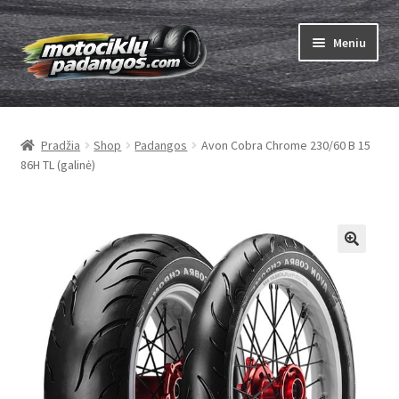
Pereiti
Pereiti
Meniu
prie
prie
meniu
turinio
Išskleist
Padangos
sub-
Pradžia
Shop
Padangos
Avon Cobra Chrome 230/60 B 15
menu
Išskleist
Kameros
86H TL (galinė)
sub-
menu
Išskleist
ABC
sub-
menu
Kaip užsisakyti
Testų
Išskleist
Brand
sub-
menu
Kontaktai