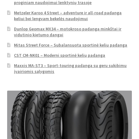
proginiam naudojimui lenktynių trasoje
Metzeler Karoo 4 Street – adventure ir all-road padanga
keliui bei lengvam bekelės naudojimui
Dunlop Geomax MX34 – motokroso padanga minkštai ir
vidutinio kietumo dangai
Mitas Street Force – Subalansuota sportinė kelių padanga
CST CM-NK01 – Moderni sportinė kelių padanga
Maxxis MA-ST3 – Sport-touring padanga su geru sukibimu
įvairiomis sąlygomis