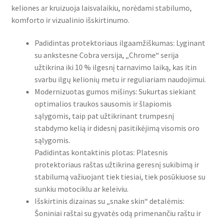
keliones ar kruizuoja laisvalaikiu, norėdami stabilumo,
komforto ir vizualinio išskirtinumo.
Padidintas protektoriaus ilgaamžiškumas: Lyginant
su ankstesne Cobra versija, „Chrome“ serija
užtikrina iki 10 % ilgesnį tarnavimo laiką, kas itin
svarbu ilgų kelionių metu ir reguliariam naudojimui.
Modernizuotas gumos mišinys: Sukurtas siekiant
optimalios traukos sausomis ir šlapiomis
sąlygomis, taip pat užtikrinant trumpesnį
stabdymo kelią ir didesnį pasitikėjimą visomis oro
sąlygomis.
Padidintas kontaktinis plotas: Platesnis
protektoriaus raštas užtikrina geresnį sukibimą ir
stabilumą važiuojant tiek tiesiai, tiek posūkiuose su
sunkiu motociklu ar keleiviu.
Išskirtinis dizainas su „snake skin“ detalėmis:
Šoniniai raštai su gyvatės odą primenančiu raštu ir