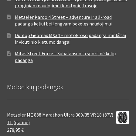
proginiam naudojimui lenktynių trasoje
Metzeler Karoo 4 Street – adventure ir all-road
padanga keliui bei lengvam bekelės naudojimui
Dunlop Geomax MX34 – motokroso padanga minkštai
ir vidutinio kietumo dangai
Mitas Street Force – Subalansuota sportinė kelių
padanga
Motociklų padangos
Metzeler ME 888 Marathon Ultra 300/35 VR 18 (87V)
TL (galinė)
278,95
€