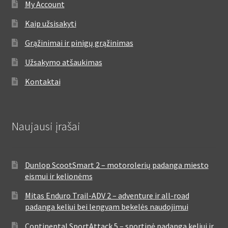
My Account
Kaip užsisakyti
Grąžinimai ir pinigų grąžinimas
Užsakymo atšaukimas
Kontaktai
Naujausi įrašai
Dunlop ScootSmart 2 – motorolerių padanga miesto
eismui ir kelionėms
Mitas Enduro Trail-ADV 2 – adventure ir all-road
padanga keliui bei lengvam bekelės naudojimui
Continental SportAttack 5 – sportinė padanga keliui ir