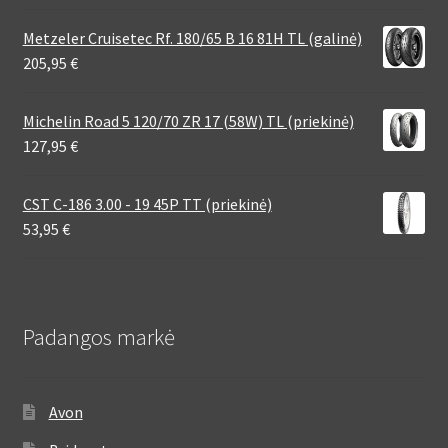
Metzeler Cruisetec Rf. 180/65 B 16 81H TL (galinė)
205,95
€
Michelin Road 5 120/70 ZR 17 (58W) TL (priekinė)
127,95
€
CST C-186 3.00 - 19 45P TT (priekinė)
53,95
€
Padangos markė
Avon