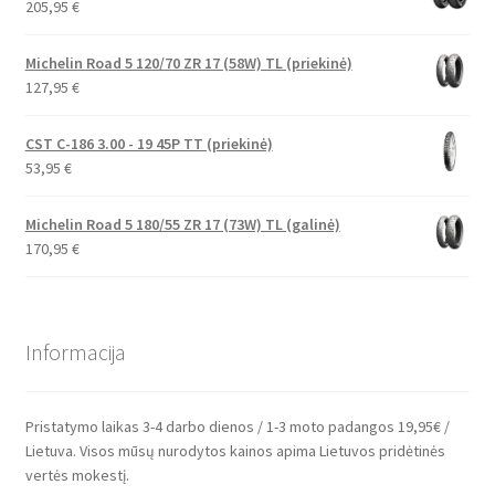
205,95
€
Michelin Road 5 120/70 ZR 17 (58W) TL (priekinė)
127,95
€
CST C-186 3.00 - 19 45P TT (priekinė)
53,95
€
Michelin Road 5 180/55 ZR 17 (73W) TL (galinė)
170,95
€
Informacija
Pristatymo laikas 3-4 darbo dienos / 1-3 moto padangos 19,95€ /
Lietuva. Visos mūsų nurodytos kainos apima Lietuvos pridėtinės
vertės mokestį.