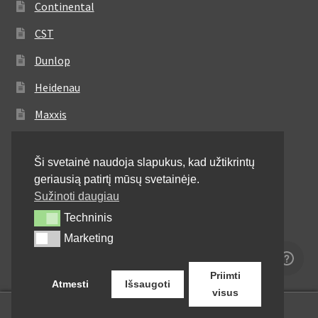
Continental
CST
Dunlop
Heidenau
Maxxis
Metzeler
Ši svetainė naudoja slapukus, kad užtikrintų
Michelin
geriausią patirtį mūsų svetainėje.
Mitas
Sužinoti daugiau
Techninis
Techninis
Pirelli
Marketing
Marketing
Shinko
Priimti
Atmesti
Išsaugoti
visus
0