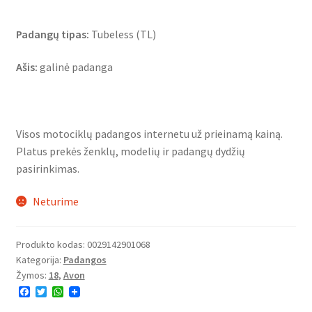
Padangų tipas:
Tubeless (TL)
Ašis:
galinė padanga
Visos motociklų padangos internetu už prieinamą kainą.
Platus prekės ženklų, modelių ir padangų dydžių
pasirinkimas.
Neturime
Produkto kodas:
0029142901068
Kategorija:
Padangos
Žymos:
18
,
Avon
F
T
W
a
w
h