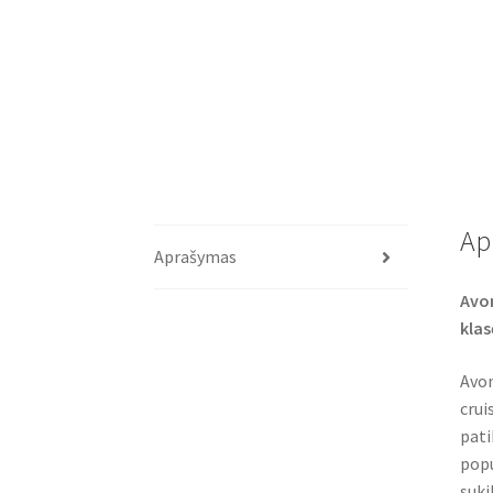
Ap
Aprašymas
Avon
klas
Avon
crui
pati
popu
suki