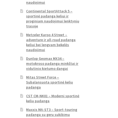
naudojimui
Continental SportAttack 5 –
sportinė padanga keliui ir
proginiam naudojimui lenktynių
trasoje
Metzeler Karoo 4 Street –
adventure ir all-road padanga
keliui bei lengvam bekelės
naudojimui
Dunlop Geomax MX34 –
motokroso padanga minkštai ir
vidutinio kietumo dangai
Mitas Street Force –
Subalansuota sportinė kelių
padanga
CST CM-NK01 – Moderni sportinė
kelių padanga
Maxxis MA-ST3 – Sport-touring
padanga su geru sukibimu