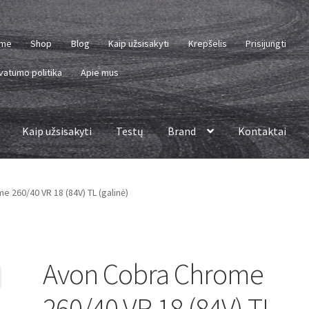
me
Shop
Blog
Kaip užsisakyti
Krepšelis
Prisijungti
vatumo politika
Apie mus
Kaip užsisakyti
Testų
Brand
Kontaktai
 260/40 VR 18 (84V) TL (galinė)
Avon Cobra Chrome
260/40 VR 18 (84V) TL