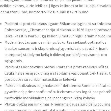
ciklininkams, kurie leidžiasi į ilgas keliones ar kruizuoja laisvalaik
dami stabilumo, komforto ir vizualinio išskirtinumo.
Padidintas protektoriaus ilgaamžiškumas: Lyginant su ankstes
Cobra versija, „Chrome“ serija užtikrina iki 10 % ilgesnį tarnav
laiką, kas itin svarbu ilgų kelionių metu ir reguliariam naudojim
Modernizuotas gumos mišinys: Sukurtas siekiant optimalios
traukos sausomis ir šlapiomis sąlygomis, taip pat užtikrinant
trumpesnį stabdymo kelią ir didesnį pasitikėjimą visomis oro
sąlygomis.
Padidintas kontaktinis plotas: Platesnis protektoriaus raštas
užtikrina geresnį sukibimą ir stabilumą važiuojant tiek tiesiai, t
posūkiuose su sunkiu motociklu ar keleiviu.
Išskirtinis dizainas su „snake skin“ detalėmis: Šoniniai raštai su
gyvatės odą primenančiu raštu ir chromuotas logotipas pabrėž
motociklo individualumą bei padangos aukštą kokybę.
Platus dydžių pasirinkimas: Prieinama daugeliui didelių touring 
cruiser modelių, įskaitant platų galinių padangų pasirinkimą s