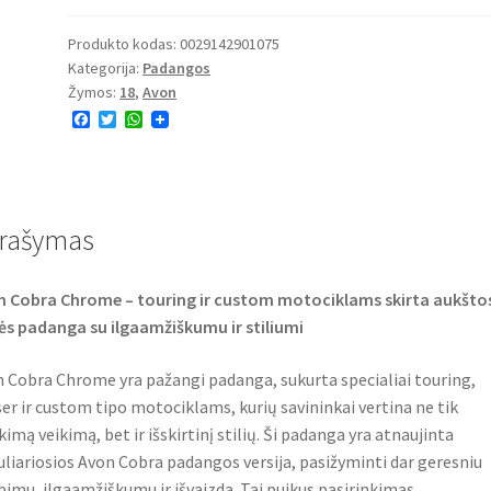
Produkto kodas:
0029142901075
Kategorija:
Padangos
Žymos:
18
,
Avon
F
T
W
a
w
h
c
i
a
e
t
t
b
t
s
o
e
A
o
r
p
rašymas
k
p
 Cobra Chrome – touring ir custom motociklams skirta aukšto
ės padanga su ilgaamžiškumu ir stiliumi
 Cobra Chrome yra pažangi padanga, sukurta specialiai touring,
ser ir custom tipo motociklams, kurių savininkai vertina ne tik
kimą veikimą, bet ir išskirtinį stilių. Ši padanga yra atnaujinta
liariosios Avon Cobra padangos versija, pasižyminti dar geresniu
bimu, ilgaamžiškumu ir išvaizda. Tai puikus pasirinkimas