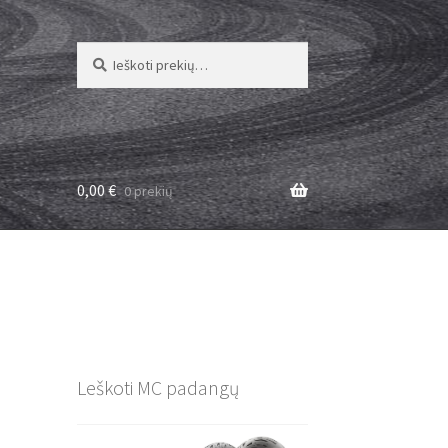
Ieškoti:
Ieškoti
0,00
€
0 prekių
Leškoti MC padangų