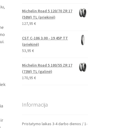
iu,
Michelin Road 5 120/70 ZR 17
(58W) TL (priekinė)
127,95
€
ne
imo
CST C-186 3.00 - 19 45P TT
ui.
(priekinė)
53,95
€
Michelin Road 5 180/55 ZR 17
(73W) TL (galinė)
170,95
€
iek
Informacija
ia
ir
Pristatymo laikas 3-4 darbo dienos / 1-
u