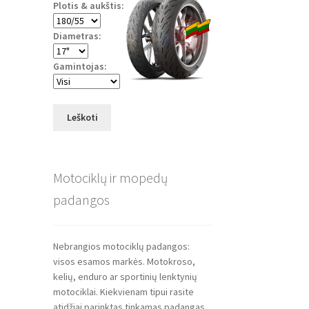
Plotis & aukštis:
Diametras:
Gamintojas:
Leškoti
Motociklų ir mopedų
padangos
Nebrangios motociklų padangos:
visos esamos markės. Motokroso,
kelių, enduro ar sportinių lenktynių
motociklai. Kiekvienam tipui rasite
atidžiai parinktas tinkamas padangas