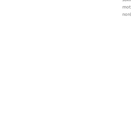
moto
norė