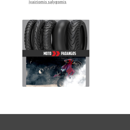
įvairiomis sąlygomis