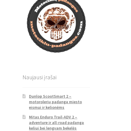
Naujausi įrašai
Dunlop ScootSmart 2 –
motorolerių padanga miesto
eismui ir kelionėms
Mitas Enduro Trail-ADV 2 –
adventure ir all-road padanga
keliui bei lengvam bekelės