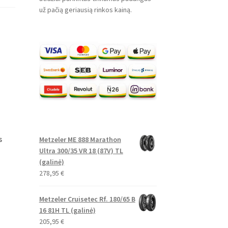
už pačią geriausią rinkos kainą.
s
Metzeler ME 888 Marathon
Ultra 300/35 VR 18 (87V) TL
(galinė)
278,95
€
Metzeler Cruisetec Rf. 180/65 B
16 81H TL (galinė)
205,95
€