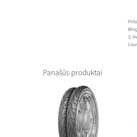
Prit
Wing
3, I
Coun
Panašūs produktai