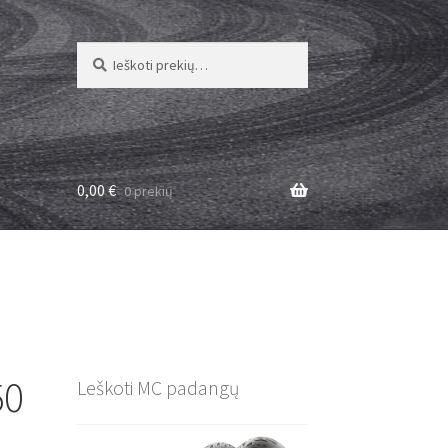
Ieškoti:
Ieškoti
0,00
€
0 prekių
50
Leškoti MC padangų