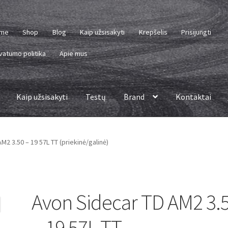
me
Shop
Blog
Kaip užsisakyti
Krepšelis
Prisijungti
vatumo politika
Apie mus
Kaip užsisakyti
Testų
Brand
Kontaktai
M2 3.50 – 19 57L TT (priekinė/galinė)
Avon Sidecar TD AM2 3.
– 19 57L TT