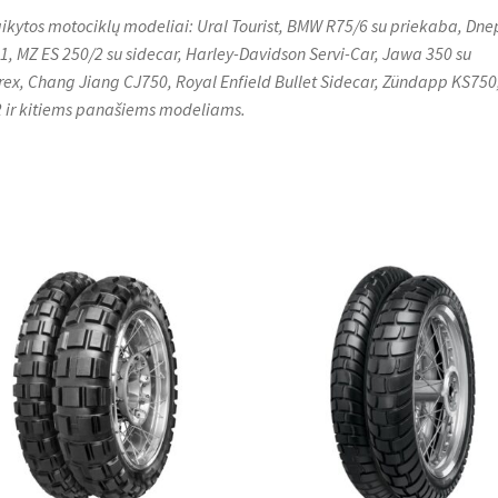
aikytos motociklų modeliai: Ural Tourist, BMW R75/6 su priekaba, Dne
1, MZ ES 250/2 su sidecar, Harley-Davidson Servi-Car, Jawa 350 su
rex, Chang Jiang CJ750, Royal Enfield Bullet Sidecar, Zündapp KS750
 ir kitiems panašiems modeliams.