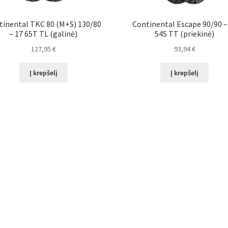
tinental TKC 80 (M+S) 130/80
Continental Escape 90/90 –
– 17 65T TL (galinė)
54S TT (priekinė)
127,95
€
93,94
€
Į krepšelį
Į krepšelį