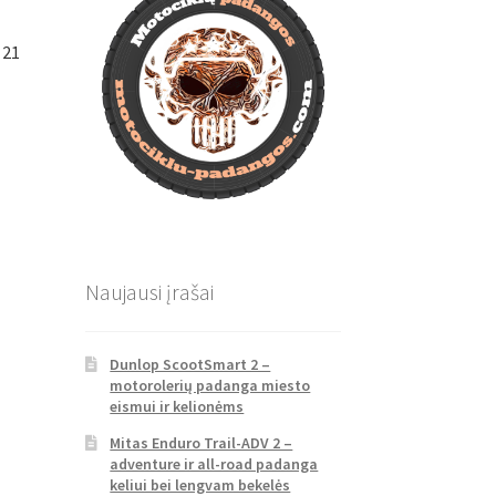
 21
Naujausi įrašai
Dunlop ScootSmart 2 –
motorolerių padanga miesto
eismui ir kelionėms
Mitas Enduro Trail-ADV 2 –
adventure ir all-road padanga
keliui bei lengvam bekelės