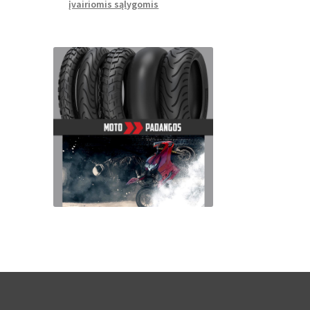
įvairiomis sąlygomis