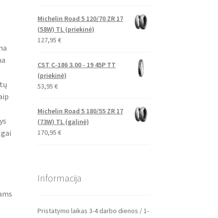
Michelin Road 5 120/70 ZR 17
(58W) TL (priekinė)
127,95
€
na
na
CST C-186 3.00 - 19 45P TT
(priekinė)
ytų
53,95
€
aip
Michelin Road 5 180/55 ZR 17
ys
(73W) TL (galinė)
170,95
€
lgai
Informacija
lams
Pristatymo laikas 3-4 darbo dienos / 1-