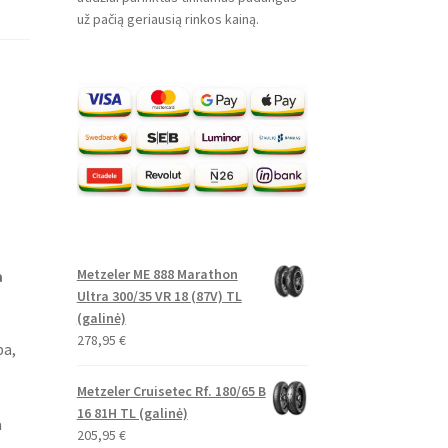
už pačią geriausią rinkos kainą.
Metzeler ME 888 Marathon
a
Ultra 300/35 VR 18 (87V) TL
(galinė)
278,95
€
ba,
Metzeler Cruisetec Rf. 180/65 B
16 81H TL (galinė)
a
205,95
€