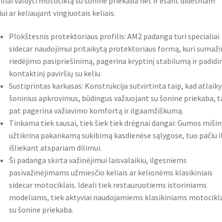
iliai valdyti motociklą su šonine priekaba net ir esant didesniam
iui ar keliaujant vingiuotais keliais.
Plokštesnis protektoriaus profilis: AM2 padanga turi specialiai
sidecar naudojimui pritaikytą protektoriaus formą, kuri sumaži
riedėjimo pasipriešinimą, pagerina kryptinį stabilumą ir padidi
kontaktinį paviršių su keliu.
Sustiprintas karkasas: Konstrukcija sutvirtinta taip, kad atlaik
šoninius apkrovimus, būdingus važiuojant su šonine priekaba, t
pat pagerina važiavimo komfortą ir ilgaamžiškumą.
Tinkama tiek sausai, tiek šiek tiek drėgnai dangai: Gumos mišin
užtikrina pakankamą sukibimą kasdienėse sąlygose, tuo pačiu i
išliekant atspariam dilimui.
Ši padanga skirta važinėjimui laisvalaikiu, ilgesniems
pasivažinėjimams užmiesčio keliais ar kelionėms klasikiniais
sidecar motociklais. Ideali tiek restauruotiems istoriniams
modeliams, tiek aktyviai naudojamiems klasikiniams motocik
su šonine priekaba.