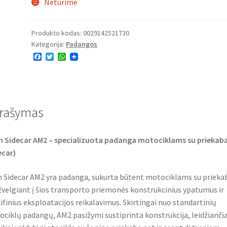
Neturime
Produkto kodas:
0029142521730
Kategorija:
Padangos
F
T
W
a
w
h
c
i
a
e
t
t
b
t
s
o
e
A
o
r
p
rašymas
k
p
 Sidecar AM2 – specializuota padanga motociklams su priekab
ecar)
 Sidecar AM2 yra padanga, sukurta būtent motociklams su prieka
žvelgiant į šios transporto priemonės konstrukcinius ypatumus ir
ifinius eksploatacijos reikalavimus. Skirtingai nuo standartinių
ciklų padangų, AM2 pasižymi sustiprinta konstrukcija, leidžianči