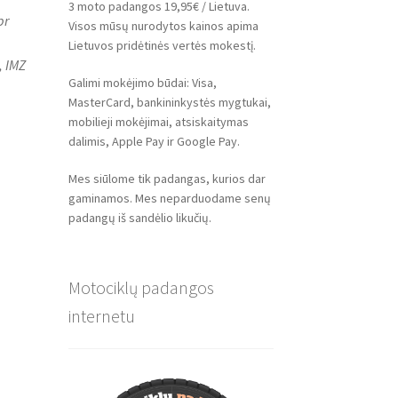
3 moto padangos 19,95€ / Lietuva.
pr
Visos mūsų nurodytos kainos apima
Lietuvos pridėtinės vertės mokestį.
, IMZ
Galimi mokėjimo būdai: Visa,
MasterCard, bankininkystės mygtukai,
mobilieji mokėjimai, atsiskaitymas
dalimis, Apple Pay ir Google Pay.
Mes siūlome tik padangas, kurios dar
gaminamos. Mes neparduodame senų
padangų iš sandėlio likučių.
Motociklų padangos
internetu