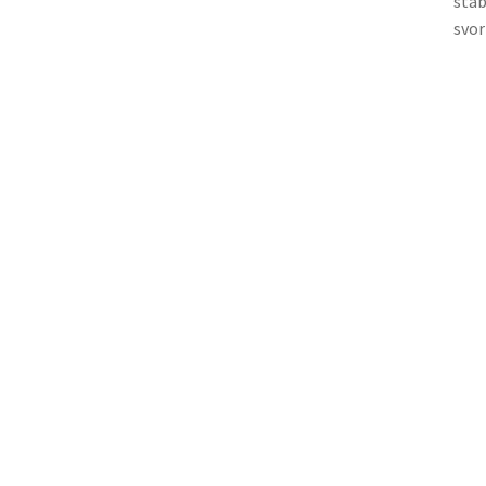
stab
svor