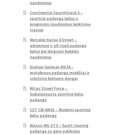
naudojimui
Continental SportAttack 5 –
sportinė padanga keliui ir
proginiam naudojimui lenktynių
trasoje
Metzeler Karoo 4 Street –
adventure ir all-road padanga
keliui bei lengvam bekelės
naudojimui
Dunlop Geomax MX34 –
motokroso padanga minkštai ir
vidutinio kietumo dangai
Mitas Street Force –
Subalansuota sportinė kelių
padanga
CST CM-NK01 – Moderni sportinė
kelių padanga
Maxxis MA-ST3 – Sport-touring
padanga su geru sukibimu