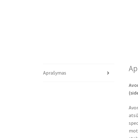
Ap
Aprašymas
Avon
(sid
Avon
atsi
spec
moto