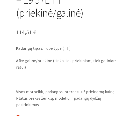
(priekinė/galinė)
114,51
€
Padangų tipas:
Tube type (TT)
Ašis:
galinė/priekinė (tinka tiek priekiniam, tiek galinia
ratui)
Visos motociklų padangos internetu už prieinamą kainą.
Platus prekės ženklų, modelių ir padangų dydžių
pasirinkimas.