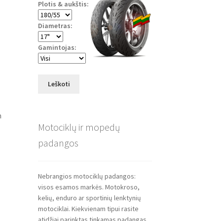
Plotis & aukštis:
Diametras:
Gamintojas:
Leškoti
m
Motociklų ir mopedų
padangos
Nebrangios motociklų padangos:
visos esamos markės. Motokroso,
kelių, enduro ar sportinių lenktynių
motociklai. Kiekvienam tipui rasite
atidžiai parinktas tinkamas padangas