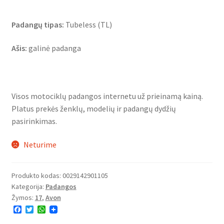
Padangų tipas:
Tubeless (TL)
Ašis:
galinė padanga
Visos motociklų padangos internetu už prieinamą kainą.
Platus prekės ženklų, modelių ir padangų dydžių
pasirinkimas.
Neturime
Produkto kodas:
0029142901105
Kategorija:
Padangos
Žymos:
17
,
Avon
F
T
W
a
w
h