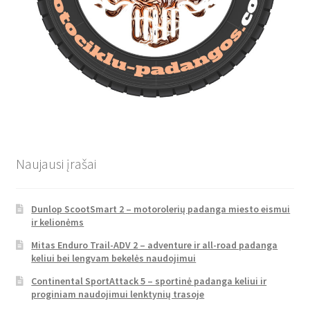
Naujausi įrašai
Dunlop ScootSmart 2 – motorolerių padanga miesto eismui
ir kelionėms
Mitas Enduro Trail-ADV 2 – adventure ir all-road padanga
keliui bei lengvam bekelės naudojimui
Continental SportAttack 5 – sportinė padanga keliui ir
proginiam naudojimui lenktynių trasoje