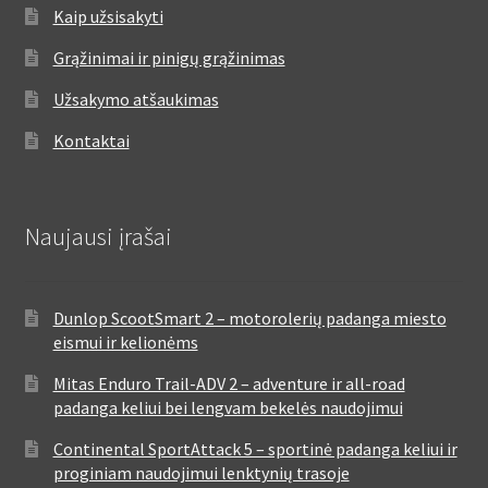
Kaip užsisakyti
Grąžinimai ir pinigų grąžinimas
Užsakymo atšaukimas
Kontaktai
Naujausi įrašai
Dunlop ScootSmart 2 – motorolerių padanga miesto
eismui ir kelionėms
Mitas Enduro Trail-ADV 2 – adventure ir all-road
padanga keliui bei lengvam bekelės naudojimui
Continental SportAttack 5 – sportinė padanga keliui ir
proginiam naudojimui lenktynių trasoje