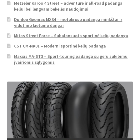
Metzeler Karoo 4 Street – adventure ir all-road padanga
keliui bei lengvam bekelės naudojimui
Dunlop Geomax MX34 – motokroso padanga minkštai ir
vidutinio kietumo dangai
Mitas Street Force – Subalansuota sportinė kelių padanga
CST CM-NK01 – Moderni sportinė kelių padanga
Maxxis MA-ST3 – Sport-touring padanga su geru sukibimu
įvairiomis sąlygomis