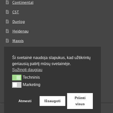
Continental
CST
Dunlop
Heidenau
Maxxis
Metzeler
Ši svetainė naudoja slapukus, kad užtikrintų
Michelin
geriausią patirtį mūsų svetainėje.
Mitas
Sužinoti daugiau
Techninis
Techninis
Pirelli
Marketing
Marketing
Shinko
Priimti
Atmesti
Išsaugoti
visus
0