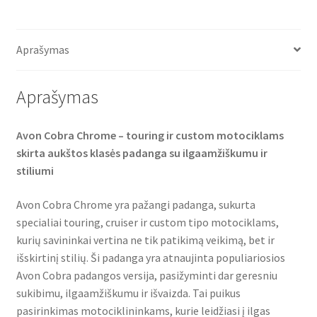
c
i
a
e
t
t
b
t
s
o
e
A
o
r
p
Aprašymas
k
p
Aprašymas
Avon Cobra Chrome – touring ir custom motociklams
skirta aukštos klasės padanga su ilgaamžiškumu ir
stiliumi
Avon Cobra Chrome yra pažangi padanga, sukurta
specialiai touring, cruiser ir custom tipo motociklams,
kurių savininkai vertina ne tik patikimą veikimą, bet ir
išskirtinį stilių. Ši padanga yra atnaujinta populiariosios
Avon Cobra padangos versija, pasižyminti dar geresniu
sukibimu, ilgaamžiškumu ir išvaizda. Tai puikus
pasirinkimas motociklininkams, kurie leidžiasi į ilgas