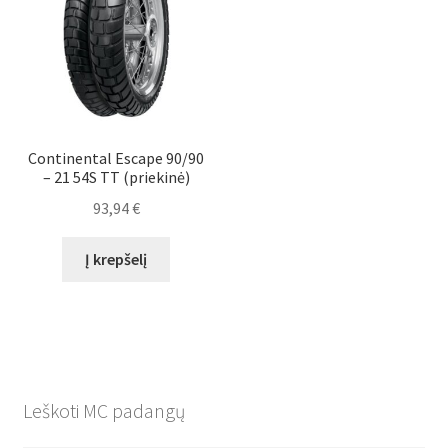
Continental Escape 90/90
– 21 54S TT (priekinė)
93,94
€
Į krepšelį
Leškoti MC padangų