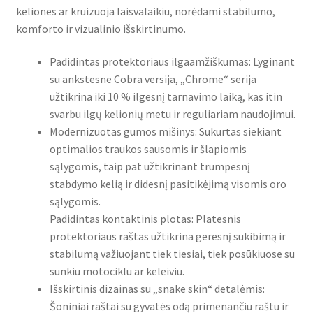
keliones ar kruizuoja laisvalaikiu, norėdami stabilumo,
komforto ir vizualinio išskirtinumo.
Padidintas protektoriaus ilgaamžiškumas: Lyginant
su ankstesne Cobra versija, „Chrome“ serija
užtikrina iki 10 % ilgesnį tarnavimo laiką, kas itin
svarbu ilgų kelionių metu ir reguliariam naudojimui.
Modernizuotas gumos mišinys: Sukurtas siekiant
optimalios traukos sausomis ir šlapiomis
sąlygomis, taip pat užtikrinant trumpesnį
stabdymo kelią ir didesnį pasitikėjimą visomis oro
sąlygomis.
Padidintas kontaktinis plotas: Platesnis
protektoriaus raštas užtikrina geresnį sukibimą ir
stabilumą važiuojant tiek tiesiai, tiek posūkiuose su
sunkiu motociklu ar keleiviu.
Išskirtinis dizainas su „snake skin“ detalėmis:
Šoniniai raštai su gyvatės odą primenančiu raštu ir