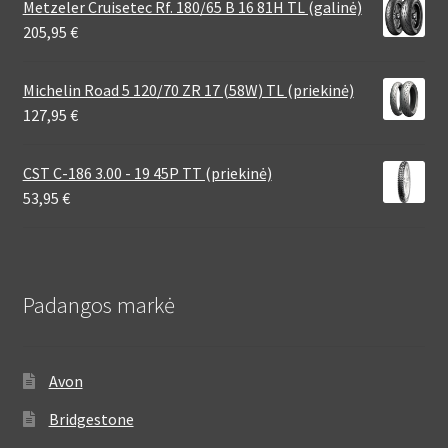
Metzeler Cruisetec Rf. 180/65 B 16 81H TL (galinė)
205,95
€
Michelin Road 5 120/70 ZR 17 (58W) TL (priekinė)
127,95
€
CST C-186 3.00 - 19 45P TT (priekinė)
53,95
€
Padangos markė
Avon
Bridgestone