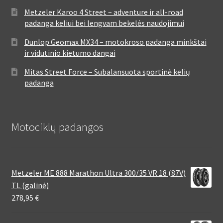
Metzeler Karoo 4 Street – adventure ir all-road
padanga keliui bei lengvam bekelės naudojimui
Dunlop Geomax MX34 – motokroso padanga minkštai
ir vidutinio kietumo dangai
Mitas Street Force – Subalansuota sportinė kelių
padanga
Motociklų padangos
Metzeler ME 888 Marathon Ultra 300/35 VR 18 (87V)
TL (galinė)
278,95
€