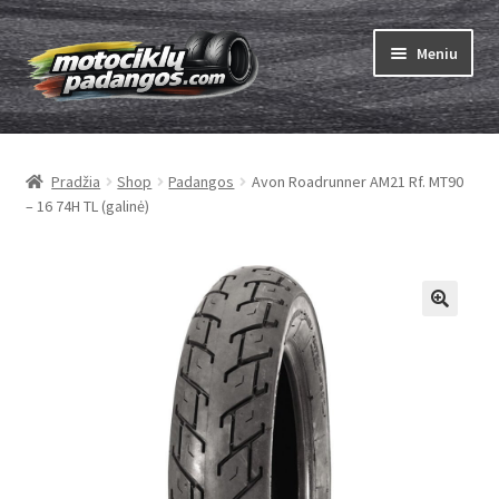
Pereiti
Pereiti
Meniu
prie
prie
meniu
turinio
Išskleist
Padangos
sub-
Pradžia
Shop
Padangos
Avon Roadrunner AM21 Rf. MT90
menu
Išskleist
Kameros
– 16 74H TL (galinė)
sub-
menu
Išskleist
ABC
sub-
menu
Kaip užsisakyti
Testų
Išskleist
Brand
sub-
menu
Kontaktai