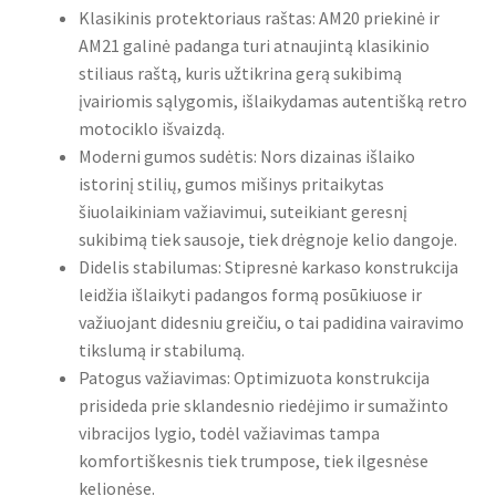
Klasikinis protektoriaus raštas: AM20 priekinė ir
AM21 galinė padanga turi atnaujintą klasikinio
stiliaus raštą, kuris užtikrina gerą sukibimą
įvairiomis sąlygomis, išlaikydamas autentišką retro
motociklo išvaizdą.
Moderni gumos sudėtis: Nors dizainas išlaiko
istorinį stilių, gumos mišinys pritaikytas
šiuolaikiniam važiavimui, suteikiant geresnį
sukibimą tiek sausoje, tiek drėgnoje kelio dangoje.
Didelis stabilumas: Stipresnė karkaso konstrukcija
leidžia išlaikyti padangos formą posūkiuose ir
važiuojant didesniu greičiu, o tai padidina vairavimo
tikslumą ir stabilumą.
Patogus važiavimas: Optimizuota konstrukcija
prisideda prie sklandesnio riedėjimo ir sumažinto
vibracijos lygio, todėl važiavimas tampa
komfortiškesnis tiek trumpose, tiek ilgesnėse
kelionėse.