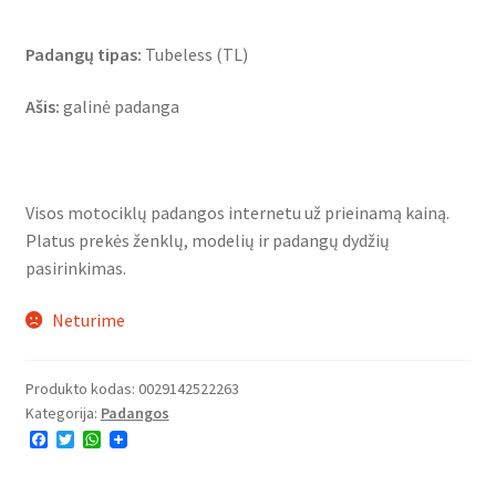
Padangų tipas:
Tubeless (TL)
Ašis:
galinė padanga
Visos motociklų padangos internetu už prieinamą kainą.
Platus prekės ženklų, modelių ir padangų dydžių
pasirinkimas.
Neturime
Produkto kodas:
0029142522263
Kategorija:
Padangos
F
T
W
a
w
h
c
i
a
e
t
t