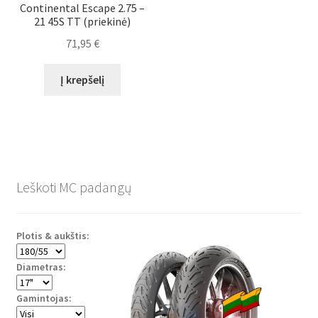
Continental Escape 2.75 –
21 45S TT (priekinė)
71,95
€
Į krepšelį
Leškoti MC padangų
Plotis & aukštis:
Diametras:
Gamintojas: