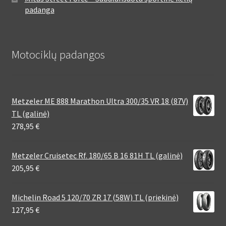
padanga
Motociklų padangos
Metzeler ME 888 Marathon Ultra 300/35 VR 18 (87V)
TL (galinė)
278,95
€
Metzeler Cruisetec Rf. 180/65 B 16 81H TL (galinė)
205,95
€
Michelin Road 5 120/70 ZR 17 (58W) TL (priekinė)
127,95
€