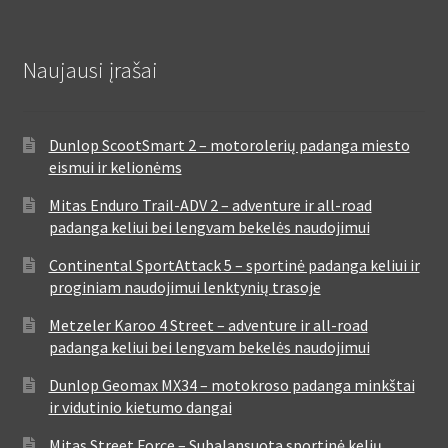
Naujausi įrašai
Dunlop ScootSmart 2 – motorolerių padanga miesto
eismui ir kelionėms
Mitas Enduro Trail-ADV 2 – adventure ir all-road
padanga keliui bei lengvam bekelės naudojimui
Continental SportAttack 5 – sportinė padanga keliui ir
proginiam naudojimui lenktynių trasoje
Metzeler Karoo 4 Street – adventure ir all-road
padanga keliui bei lengvam bekelės naudojimui
Dunlop Geomax MX34 – motokroso padanga minkštai
ir vidutinio kietumo dangai
Mitas Street Force – Subalansuota sportinė kelių