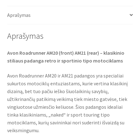
b
t
s
o
e
A
o
r
p
Aprašymas
k
p
Aprašymas
Avon Roadrunner AM20 (front) AM21 (rear) – klasikinio
stiliaus padanga retro ir sportinio tipo motociklams
Avon Roadrunner AM20 ir AM21 padangos yra specialiai
sukurtos motociklų entuziastams, kurie vertina klasikinį
dizainą, bet tuo pačiu ieško šiuolaikinių savybių,
užtikrinančių patikimą veikimą tiek miesto gatvėse, tiek
vingiuotose užmiesčio keliuose. Šios padangos idealiai
tinka klasikiniams, „naked“ ir sport touring tipo
motociklams, kurių savininkai nori suderinti išvaizdą su
veiksmingumu.