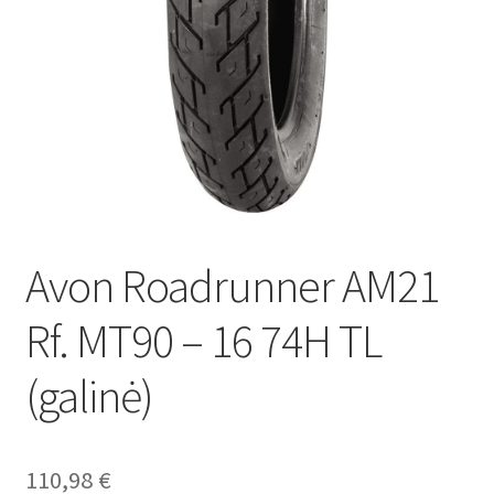
Avon Roadrunner AM21
Rf. MT90 – 16 74H TL
(galinė)
110,98
€