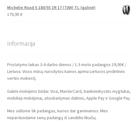
Michelin Road 5 180/55 ZR 17 (73W) TL (galinė)
170,95
€
Informacija
Pristatymo laikas 3-4 darbo dienos / 1-3 moto padangos 19,95€ /
Lietuva. Visos mūsų nurodytos kainos apima Lietuvos pridėtinės
vertės mokestį.
Galimi mokėjimo būdai: Visa, MasterCard, bankininkystės mygtukai,
mobilieji mokėjimai, atsiskaitymas dalimis, Apple Pay ir Google Pay.
Mes siūlome tik padangas, kurios dar gaminamos. Mes
neparduodame senų padangų iš sandėlio likučių.