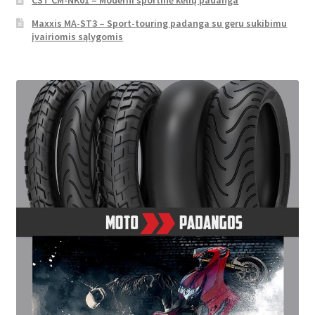
CST CM-NK01 – Moderni sportinė kelių padanga
Maxxis MA-ST3 – Sport-touring padanga su geru sukibimu
įvairiomis sąlygomis