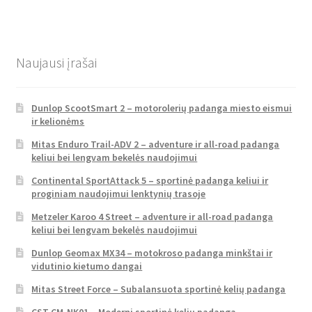
Naujausi įrašai
Dunlop ScootSmart 2 – motorolerių padanga miesto eismui
ir kelionėms
Mitas Enduro Trail-ADV 2 – adventure ir all-road padanga
keliui bei lengvam bekelės naudojimui
Continental SportAttack 5 – sportinė padanga keliui ir
proginiam naudojimui lenktynių trasoje
Metzeler Karoo 4 Street – adventure ir all-road padanga
keliui bei lengvam bekelės naudojimui
Dunlop Geomax MX34 – motokroso padanga minkštai ir
vidutinio kietumo dangai
Mitas Street Force – Subalansuota sportinė kelių padanga