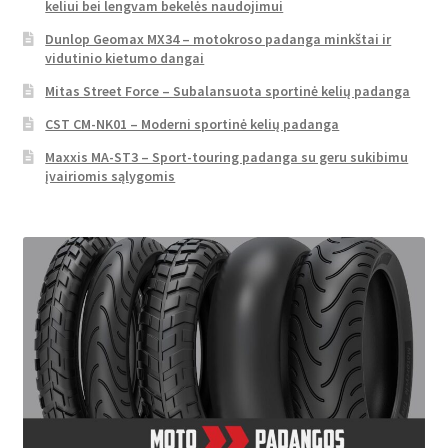
keliui bei lengvam bekelės naudojimui
Dunlop Geomax MX34 – motokroso padanga minkštai ir
vidutinio kietumo dangai
Mitas Street Force – Subalansuota sportinė kelių padanga
CST CM-NK01 – Moderni sportinė kelių padanga
Maxxis MA-ST3 – Sport-touring padanga su geru sukibimu
įvairiomis sąlygomis