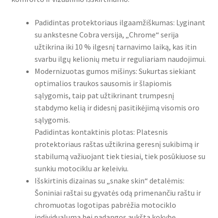
Padidintas protektoriaus ilgaamžiškumas: Lyginant
su ankstesne Cobra versija, „Chrome“ serija
užtikrina iki 10 % ilgesnį tarnavimo laiką, kas itin
svarbu ilgų kelionių metu ir reguliariam naudojimui.
Modernizuotas gumos mišinys: Sukurtas siekiant
optimalios traukos sausomis ir šlapiomis
sąlygomis, taip pat užtikrinant trumpesnį
stabdymo kelią ir didesnį pasitikėjimą visomis oro
sąlygomis.
Padidintas kontaktinis plotas: Platesnis
protektoriaus raštas užtikrina geresnį sukibimą ir
stabilumą važiuojant tiek tiesiai, tiek posūkiuose su
sunkiu motociklu ar keleiviu.
Išskirtinis dizainas su „snake skin“ detalėmis:
Šoniniai raštai su gyvatės odą primenančiu raštu ir
chromuotas logotipas pabrėžia motociklo
individualumą bei padangos aukštą kokybę.