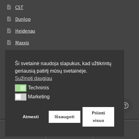
CST
Dunlop
Heidenau
Maxxis
Metzeler
Ši svetainė naudoja slapukus, kad užtikrintų
Michelin
geriausią patirtį mūsų svetainėje.
Mitas
Sužinoti daugiau
Techninis
Techninis
Pirelli
Marketing
Marketing
Shinko
Priimti
Atmesti
Išsaugoti
visus
0
Ieškoti:
Ieškoti