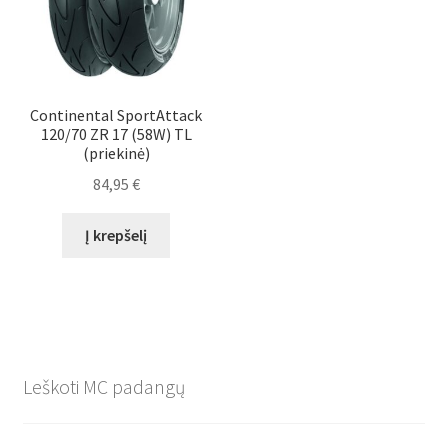
Continental SportAttack
120/70 ZR 17 (58W) TL
(priekinė)
84,95
€
Į krepšelį
Leškoti MC padangų