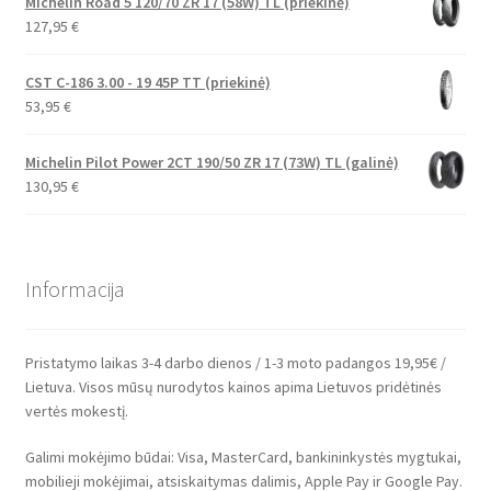
Michelin Road 5 120/70 ZR 17 (58W) TL (priekinė)
127,95
€
CST C-186 3.00 - 19 45P TT (priekinė)
53,95
€
Michelin Pilot Power 2CT 190/50 ZR 17 (73W) TL (galinė)
130,95
€
Informacija
Pristatymo laikas 3-4 darbo dienos / 1-3 moto padangos 19,95€ /
Lietuva. Visos mūsų nurodytos kainos apima Lietuvos pridėtinės
vertės mokestį.
Galimi mokėjimo būdai: Visa, MasterCard, bankininkystės mygtukai,
mobilieji mokėjimai, atsiskaitymas dalimis, Apple Pay ir Google Pay.