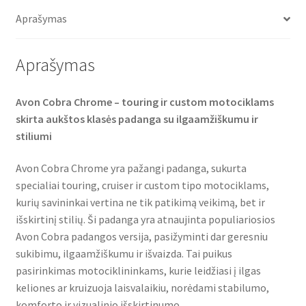
o
e
A
RF
o
r
p
Aprašymas
(galinė)
k
p
Aprašymas
Avon Cobra Chrome – touring ir custom motociklams
skirta aukštos klasės padanga su ilgaamžiškumu ir
stiliumi
Avon Cobra Chrome yra pažangi padanga, sukurta
specialiai touring, cruiser ir custom tipo motociklams,
kurių savininkai vertina ne tik patikimą veikimą, bet ir
išskirtinį stilių. Ši padanga yra atnaujinta populiariosios
Avon Cobra padangos versija, pasižyminti dar geresniu
sukibimu, ilgaamžiškumu ir išvaizda. Tai puikus
pasirinkimas motociklininkams, kurie leidžiasi į ilgas
keliones ar kruizuoja laisvalaikiu, norėdami stabilumo,
komforto ir vizualinio išskirtinumo.