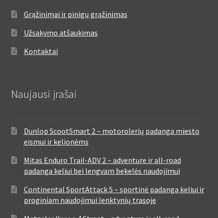
Grąžinimai ir pinigų grąžinimas
Užsakymo atšaukimas
Kontaktai
Naujausi įrašai
Dunlop ScootSmart 2 – motorolerių padanga miesto
eismui ir kelionėms
Mitas Enduro Trail-ADV 2 – adventure ir all-road
padanga keliui bei lengvam bekelės naudojimui
Continental SportAttack 5 – sportinė padanga keliui ir
proginiam naudojimui lenktynių trasoje