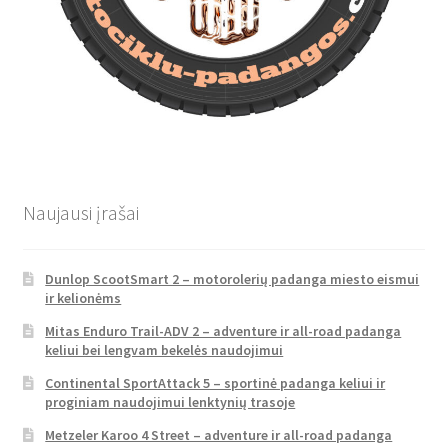
Naujausi įrašai
Dunlop ScootSmart 2 – motorolerių padanga miesto eismui
ir kelionėms
Mitas Enduro Trail-ADV 2 – adventure ir all-road padanga
keliui bei lengvam bekelės naudojimui
Continental SportAttack 5 – sportinė padanga keliui ir
proginiam naudojimui lenktynių trasoje
Metzeler Karoo 4 Street – adventure ir all-road padanga