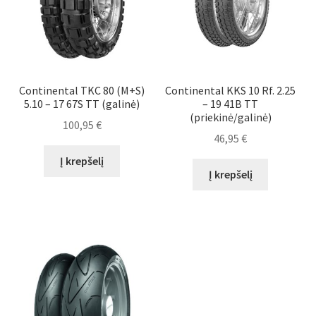
Continental TKC 80 (M+S)
Continental KKS 10 Rf. 2.25
5.10 – 17 67S TT (galinė)
– 19 41B TT
(priekinė/galinė)
100,95
€
46,95
€
Į krepšelį
Į krepšelį