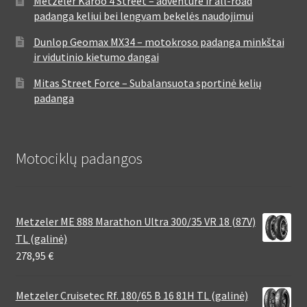
Metzeler Karoo 4 Street – adventure ir all-road
padanga keliui bei lengvam bekelės naudojimui
Dunlop Geomax MX34 – motokroso padanga minkštai
ir vidutinio kietumo dangai
Mitas Street Force – Subalansuota sportinė kelių
padanga
Motociklų padangos
Metzeler ME 888 Marathon Ultra 300/35 VR 18 (87V)
TL (galinė)
278,95
€
Metzeler Cruisetec Rf. 180/65 B 16 81H TL (galinė)