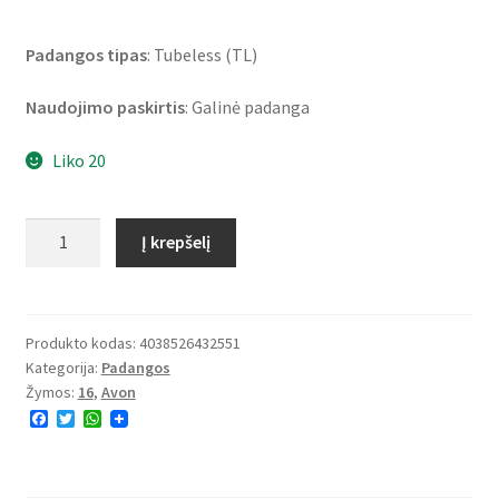
Padangos tipas
: Tubeless (TL)
Naudojimo paskirtis
: Galinė padanga
Liko 20
produkto
Į krepšelį
kiekis:
Avon
MT90
B
Produkto kodas:
4038526432551
Kategorija:
Padangos
16
Žymos:
16
,
Avon
74H
F
T
W
TL
a
w
h
COBRA
c
i
a
e
t
t
CHROME
b
t
s