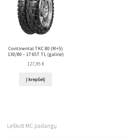
Continental TKC 80 (M+S)
130/80 – 17 65T TL (galinė)
127,95
€
Į krepšelį
Leškoti MC padangų