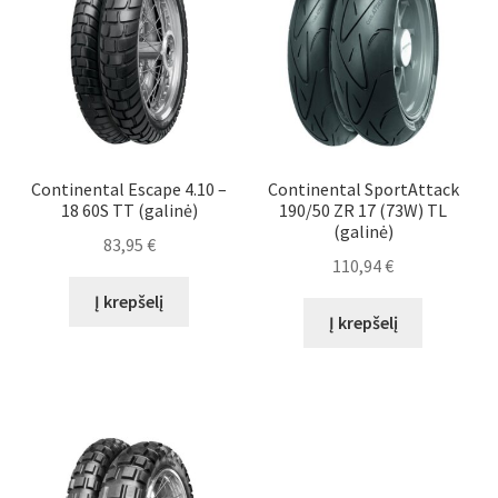
Continental Escape 4.10 –
Continental SportAttack
18 60S TT (galinė)
190/50 ZR 17 (73W) TL
(galinė)
83,95
€
110,94
€
Į krepšelį
Į krepšelį