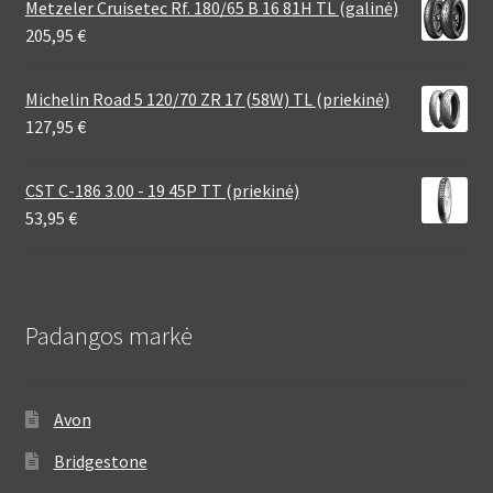
Metzeler Cruisetec Rf. 180/65 B 16 81H TL (galinė)
205,95
€
Michelin Road 5 120/70 ZR 17 (58W) TL (priekinė)
127,95
€
CST C-186 3.00 - 19 45P TT (priekinė)
53,95
€
Padangos markė
Avon
Bridgestone