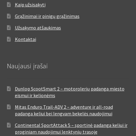
Kaip užsisakyti
Grąžinimai ir pinigų grąžinimas
Užsakymo atšaukimas
Kontaktai
Naujausi įrašai
Dunlop ScootSmart 2 – motorolerių padanga miesto
eismui ir kelionėms
Mitas Enduro Trail-ADV 2 – adventure ir all-road
padanga keliui bei lengvam bekelės naudojimui
Continental SportAttack 5 – sportinė padanga keliui ir
proginiam naudojimui lenktynių trasoje