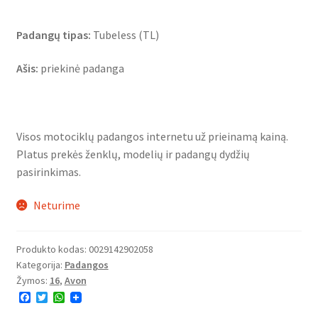
Padangų tipas:
Tubeless (TL)
Ašis:
priekinė padanga
Visos motociklų padangos internetu už prieinamą kainą.
Platus prekės ženklų, modelių ir padangų dydžių
pasirinkimas.
Neturime
Produkto kodas:
0029142902058
Kategorija:
Padangos
Žymos:
16
,
Avon
F
T
W
a
w
h