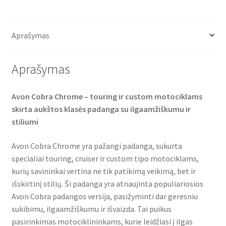
c
i
a
e
t
t
b
t
s
o
e
A
o
r
p
Aprašymas
k
p
Aprašymas
Avon Cobra Chrome – touring ir custom motociklams
skirta aukštos klasės padanga su ilgaamžiškumu ir
stiliumi
Avon Cobra Chrome yra pažangi padanga, sukurta
specialiai touring, cruiser ir custom tipo motociklams,
kurių savininkai vertina ne tik patikimą veikimą, bet ir
išskirtinį stilių. Ši padanga yra atnaujinta populiariosios
Avon Cobra padangos versija, pasižyminti dar geresniu
sukibimu, ilgaamžiškumu ir išvaizda. Tai puikus
pasirinkimas motociklininkams, kurie leidžiasi į ilgas