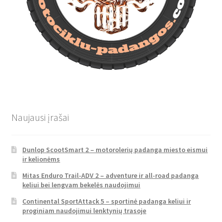
Naujausi įrašai
Dunlop ScootSmart 2 – motorolerių padanga miesto eismui
ir kelionėms
Mitas Enduro Trail-ADV 2 – adventure ir all-road padanga
keliui bei lengvam bekelės naudojimui
Continental SportAttack 5 – sportinė padanga keliui ir
proginiam naudojimui lenktynių trasoje