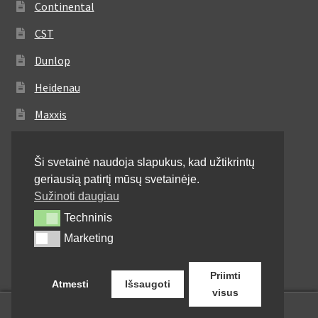
Continental
CST
Dunlop
Heidenau
Maxxis
Metzeler
Ši svetainė naudoja slapukus, kad užtikrintų
Michelin
geriausią patirtį mūsų svetainėje.
Mitas
Sužinoti daugiau
Techninis
Techninis
Pirelli
Marketing
Marketing
Shinko
Priimti
Atmesti
Išsaugoti
visus
0