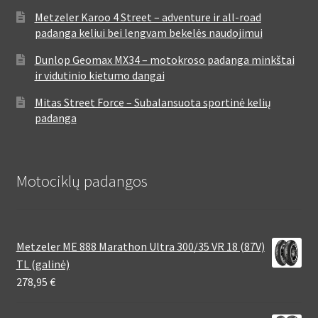
Metzeler Karoo 4 Street – adventure ir all-road
padanga keliui bei lengvam bekelės naudojimui
Dunlop Geomax MX34 – motokroso padanga minkštai
ir vidutinio kietumo dangai
Mitas Street Force – Subalansuota sportinė kelių
padanga
Motociklų padangos
Metzeler ME 888 Marathon Ultra 300/35 VR 18 (87V)
TL (galinė)
278,95
€