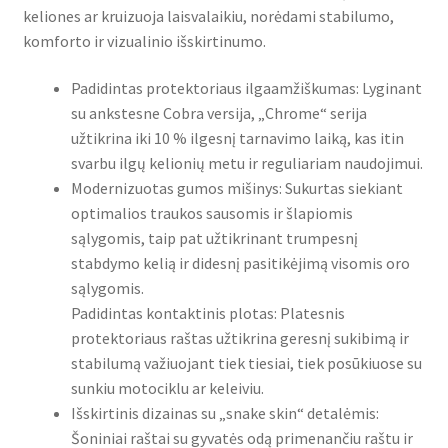
keliones ar kruizuoja laisvalaikiu, norėdami stabilumo,
komforto ir vizualinio išskirtinumo.
Padidintas protektoriaus ilgaamžiškumas: Lyginant
su ankstesne Cobra versija, „Chrome“ serija
užtikrina iki 10 % ilgesnį tarnavimo laiką, kas itin
svarbu ilgų kelionių metu ir reguliariam naudojimui.
Modernizuotas gumos mišinys: Sukurtas siekiant
optimalios traukos sausomis ir šlapiomis
sąlygomis, taip pat užtikrinant trumpesnį
stabdymo kelią ir didesnį pasitikėjimą visomis oro
sąlygomis.
Padidintas kontaktinis plotas: Platesnis
protektoriaus raštas užtikrina geresnį sukibimą ir
stabilumą važiuojant tiek tiesiai, tiek posūkiuose su
sunkiu motociklu ar keleiviu.
Išskirtinis dizainas su „snake skin“ detalėmis:
Šoniniai raštai su gyvatės odą primenančiu raštu ir