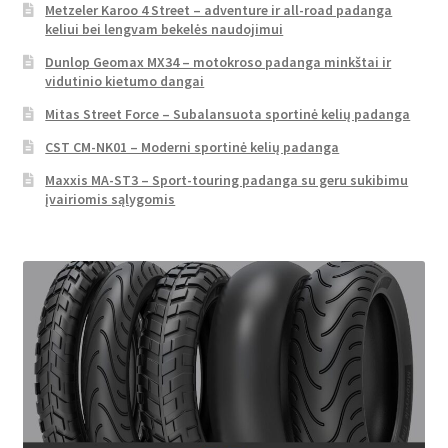
Metzeler Karoo 4 Street – adventure ir all-road padanga
keliui bei lengvam bekelės naudojimui
Dunlop Geomax MX34 – motokroso padanga minkštai ir
vidutinio kietumo dangai
Mitas Street Force – Subalansuota sportinė kelių padanga
CST CM-NK01 – Moderni sportinė kelių padanga
Maxxis MA-ST3 – Sport-touring padanga su geru sukibimu
įvairiomis sąlygomis