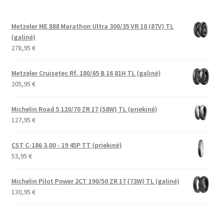
Metzeler ME 888 Marathon Ultra 300/35 VR 18 (87V) TL
(galinė)
278,95
€
Metzeler Cruisetec Rf. 180/65 B 16 81H TL (galinė)
205,95
€
Michelin Road 5 120/70 ZR 17 (58W) TL (priekinė)
127,95
€
CST C-186 3.00 - 19 45P TT (priekinė)
53,95
€
Michelin Pilot Power 2CT 190/50 ZR 17 (73W) TL (galinė)
130,95
€