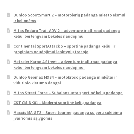
Dunlop ScootSmart 2 – motorolerių padanga miesto eismui
ir kelionėms
Mitas Enduro Trail-ADV 2 – adventure ir all-road padanga
keliui bei lengvam bekelės naudojimui
Continental SportAttack 5 – sportinė padanga keliui ir
proginiam naudojimui lenktynių trasoje
Metzeler Karoo 4 Street – adventure ir all-road padanga
keliui bei lengvam bekelės naudojimui
Dunlop Geomax MX34 – motokroso padanga minkštai ir
vidutinio kietumo dangai
Mitas Street Force – Subalansuota sportinė kelių padanga
CST CM-NK01 – Moderni sportinė kelių padanga
Maxxis MA-ST3 – Sport-touring padanga su geru sukibimu
įvairiomis sąlygomis