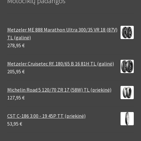
Motociklų padangos
Metzeler ME 888 Marathon Ultra 300/35 VR 18 (87V)
TL (galinė)
278,95
€
Metzeler Cruisetec Rf. 180/65 B 16 81H TL (galinė)
205,95
€
Michelin Road 5 120/70 ZR 17 (58W) TL (priekinė)
127,95
€
CST C-186 3.00 - 19 45P TT (priekinė)
53,95
€