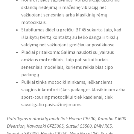
sklandų riedėjimą ir mažesnę vibraciją net
važiuojant senesniais arba klasikinių rėmų
motociklais.
Stabilumas dideliu greičiu: BT45 sukurta taip, kad
išlaikytų tvirtą kontaktą su kelio danga ir tikslų
valdymą net važiuojant greičiau ar posūkiuose.
Plačiai pritaikoma: Galima naudoti su įvairaus
amžiaus motociklais, taip pat su kai kuriais
senesniais modeliais, kuriems reikia bias tipo
padangų.
Puikiai tinka motociklininkams, ieškantiems
saugios ir komfortiškos padangos klasikiniam arba
sport-touring motociklui tiek kasdienai, tiek
savaitgalio pasivažinėjimams.
Pritaikytos motociklų modeliai: Honda CB500, Yamaha XJ600
Diversion, Kawasaki GPZ500S, Suzuki GS500, BMW R65,
Yamaha SRX400, Honda CB250, Moto Guzzi V50, Suzuki