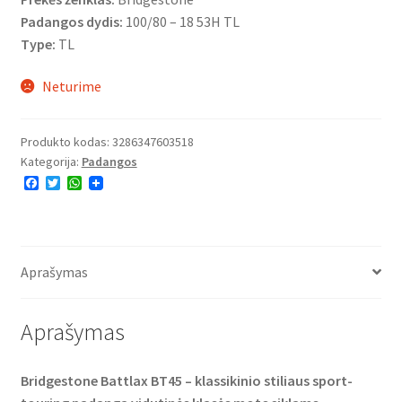
Padangos dydis:
100/80 – 18 53H TL
Type:
TL
Neturime
Produkto kodas:
3286347603518
Kategorija:
Padangos
F
T
W
a
w
h
c
i
a
e
t
t
b
t
s
o
e
A
o
r
p
Aprašymas
k
p
Aprašymas
Bridgestone Battlax BT45 – klassikinio stiliaus sport-