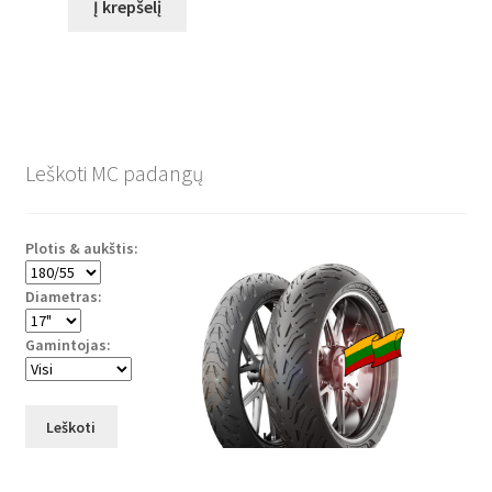
Į krepšelį
Leškoti MC padangų
Plotis & aukštis:
Diametras:
Gamintojas:
Leškoti