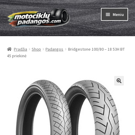
Pereiti
Pereiti
Meniu
prie
prie
meniu
turinio
Išskleist
Padangos
sub-
Pradžia
Shop
Padangos
Bridgestone 100/80 – 18 53H BT
menu
Išskleist
Kameros
45 priekinė
sub-
menu
Išskleist
ABC
sub-
menu
Kaip užsisakyti
Testų
Išskleist
Brand
sub-
menu
Kontaktai