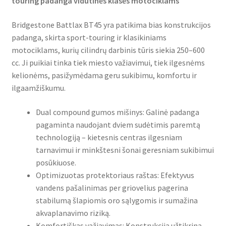
touring padanga vidutinės klasės motociklams
Bridgestone Battlax BT45 yra patikima bias konstrukcijos
padanga, skirta sport-touring ir klasikiniams
motociklams, kurių cilindrų darbinis tūris siekia 250–600
cc. Ji puikiai tinka tiek miesto važiavimui, tiek ilgesnėms
kelionėms, pasižymėdama geru sukibimu, komfortu ir
ilgaamžiškumu.
Dual compound gumos mišinys: Galinė padanga
pagaminta naudojant dviem sudėtimis paremtą
technologiją – kietesnis centras ilgesniam
tarnavimui ir minkštesni šonai geresniam sukibimui
posūkiuose.
Optimizuotas protektoriaus raštas: Efektyvus
vandens pašalinimas per griovelius pagerina
stabilumą šlapiomis oro sąlygomis ir sumažina
akvaplanavimo riziką.
Komfortiškas važiavimas: Konstrukcija užtikrina