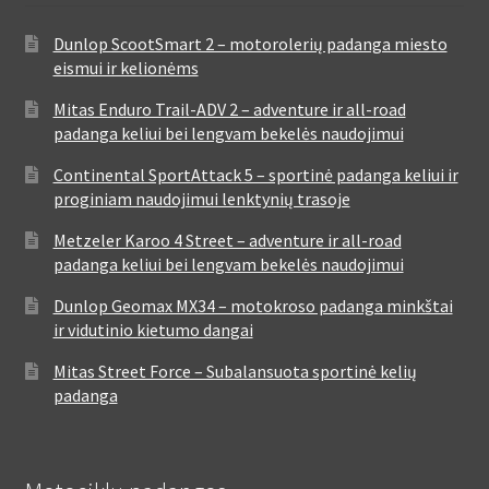
Dunlop ScootSmart 2 – motorolerių padanga miesto
eismui ir kelionėms
Mitas Enduro Trail-ADV 2 – adventure ir all-road
padanga keliui bei lengvam bekelės naudojimui
Continental SportAttack 5 – sportinė padanga keliui ir
proginiam naudojimui lenktynių trasoje
Metzeler Karoo 4 Street – adventure ir all-road
padanga keliui bei lengvam bekelės naudojimui
Dunlop Geomax MX34 – motokroso padanga minkštai
ir vidutinio kietumo dangai
Mitas Street Force – Subalansuota sportinė kelių
padanga