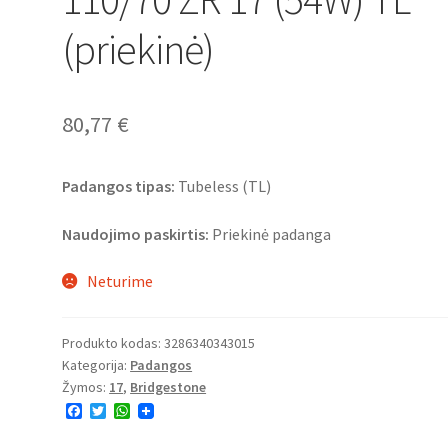
(priekinė)
80,77
€
Padangos tipas:
Tubeless (TL)
Naudojimo paskirtis:
Priekinė padanga
Neturime
Produkto kodas:
3286340343015
Kategorija:
Padangos
Žymos:
17
,
Bridgestone
F
T
W
a
w
h
c
i
a