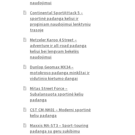
naudojimui
Continental SportAttack 5 –
sportinė padanga keliui ir
proginiam naudojimui lenktynių
trasoje
Metzeler Karoo 4 Street –
adventure ir all-road padanga
keliui bei lengvam bekelės
naudojimui
Dunlop Geomax MX34 –
motokroso padanga minkštai ir
vidutinio kietumo dangai
Mitas Street Force –
Subalansuota sportinė kelių
padanga
CST CM-NK01 – Moderni sportinė
kelių padanga
Maxxis MA-ST3 – Sport-touring
padanga su geru sukibimu