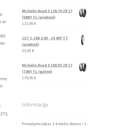
Michelin Road 5 120/70 ZR 17
ir
(58W) TL (priekinė)
e ar
127,95
€
dėl
CST C-186 3.00 - 19 45P TT
iai
(priekinė)
53,95
€
Michelin Road 5 180/55 ZR 17
(73W) TL (galinė)
170,95
€
iems
ir
Informacija
i
 ST3,
Pristatymo laikas 3-4 darbo dienos / 1-