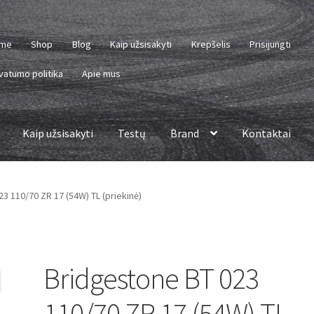
me
Shop
Blog
Kaip užsisakyti
Krepšelis
Prisijungti
vatumo politika
Apie mus
Kaip užsisakyti
Testų
Brand
Kontaktai
3 110/70 ZR 17 (54W) TL (priekinė)
Bridgestone BT 023
110/70 ZR 17 (54W) TL