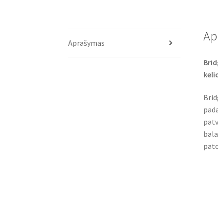
Ap
Aprašymas
Brid
keli
Brid
pada
patv
bala
pato