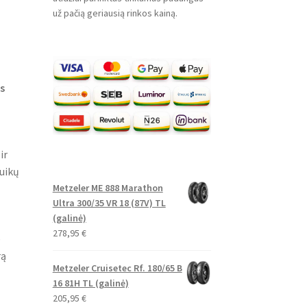
už pačią geriausią rinkos kainą.
s
ir
uikų
Metzeler ME 888 Marathon
Ultra 300/35 VR 18 (87V) TL
(galinė)
278,95
€
e
rą
Metzeler Cruisetec Rf. 180/65 B
16 81H TL (galinė)
205,95
€