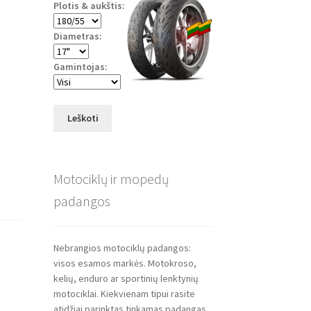
Plotis & aukštis:
Diametras:
Gamintojas:
Leškoti
Motociklų ir mopedų
padangos
Nebrangios motociklų padangos:
visos esamos markės. Motokroso,
kelių, enduro ar sportinių lenktynių
motociklai. Kiekvienam tipui rasite
atidžiai parinktas tinkamas padangas