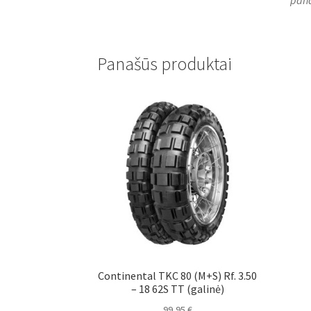
Panašūs produktai
Continental TKC 80 (M+S) Rf. 3.50
– 18 62S TT (galinė)
99,95
€