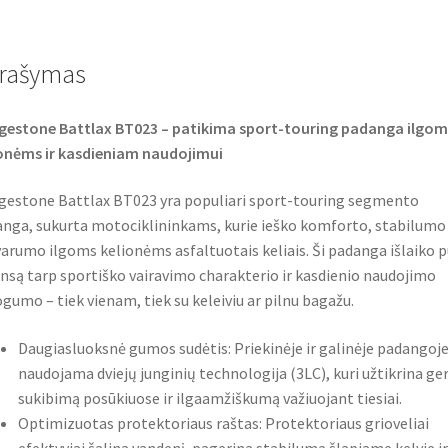
e
t
t
b
t
s
o
e
A
o
r
p
rašymas
k
p
gestone Battlax BT023 – patikima sport-touring padanga ilgom
onėms ir kasdieniam naudojimui
gestone Battlax BT023 yra populiari sport-touring segmento
nga, sukurta motociklininkams, kurie ieško komforto, stabilumo 
arumo ilgoms kelionėms asfaltuotais keliais. Ši padanga išlaiko p
nsą tarp sportiško vairavimo charakterio ir kasdienio naudojimo
gumo – tiek vienam, tiek su keleiviu ar pilnu bagažu.
Daugiasluoksnė gumos sudėtis: Priekinėje ir galinėje padangoj
naudojama dviejų junginių technologija (3LC), kuri užtikrina ge
sukibimą posūkiuose ir ilgaamžiškumą važiuojant tiesiai.
Optimizuotas protektoriaus raštas: Protektoriaus grioveliai