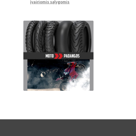
įvairiomis sąlygomis