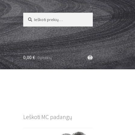
Ieškoti:
Ieškoti
0,00
€
0 prekių
Leškoti MC padangų