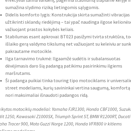
efektyviai šalina vandenį, pagerina stabilumą šlapiame kelyje ir
sumažina slydimo riziką lietingomis sąlygomis.
Didelis komforto lygis: Konstrukcija skirta sumažinti vibracijas 
užtikrinti sklandų riedėjimą – tai ypač naudinga ilgose kelionės
važiuojant prastos kokybės keliais.
Stabilumas esant apkrovai: BT023 pasižymi tvirta struktūra, to
išlaiko gerą valdymo tikslumą net važiuojant su keleiviu ar sunk
pakrautame motocikle.
Ilga tarnavimo trukmė: Ilgaamžė sudėtis ir subalansuotas
dėvėjimasis daro šią padangą patikimu pasirinkimu ilgiems
maršrutams.
Ši padanga puikiai tinka touring tipo motociklams ir universal
street modeliams, kurių savininkai vertina saugumą, komfortą 
nori maksimaliai išnaudoti padangos ridą.
aikytos motociklų modeliai: Yamaha FJR1300, Honda CBF1000, Suzuk
it 1250, Kawasaki Z1000SX, Triumph Sprint ST, BMW R1200RT, Ducati
ha Tracer 900, Moto Guzzi Norge 1200, Honda VFR800 ir kitiems
ašiems modeliams.