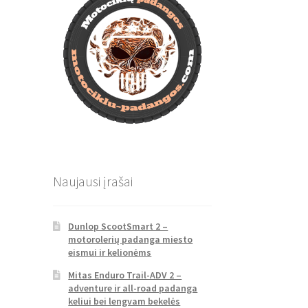
Naujausi įrašai
Dunlop ScootSmart 2 –
motorolerių padanga miesto
eismui ir kelionėms
Mitas Enduro Trail-ADV 2 –
adventure ir all-road padanga
keliui bei lengvam bekelės