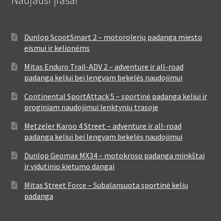
Dunlop ScootSmart 2 – motorolerių padanga miesto
eismui ir kelionėms
Mitas Enduro Trail-ADV 2 – adventure ir all-road
padanga keliui bei lengvam bekelės naudojimui
Continental SportAttack 5 – sportinė padanga keliui ir
proginiam naudojimui lenktynių trasoje
Metzeler Karoo 4 Street – adventure ir all-road
padanga keliui bei lengvam bekelės naudojimui
Dunlop Geomax MX34 – motokroso padanga minkštai
ir vidutinio kietumo dangai
Mitas Street Force – Subalansuota sportinė kelių
padanga