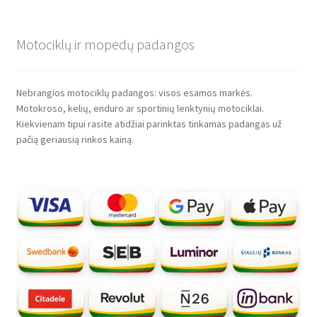
Motociklų ir mopedų padangos
Nebrangios motociklų padangos: visos esamos markės.
Motokroso, kelių, enduro ar sportinių lenktynių motociklai.
Kiekvienam tipui rasite atidžiai parinktas tinkamas padangas už
pačią geriausią rinkos kainą.