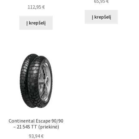
65,95
€
112,95
€
Į krepšelį
Į krepšelį
Continental Escape 90/90
– 21 54S TT (priekinė)
93,94
€