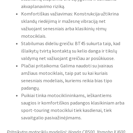
akvaplanavimo riziką.
Komfortiškas važiavimas: Konstrukcija užtikrina
sklandų riedėjimą ir mažesnę vibraciją net
važiuojant senesniais arba klasikinių rėmų
motociklais.
Stabilumas dideliu greičiu: BT45 sukurta taip, kad
išlaikytų tvirtą kontaktą su kelio danga ir tikslų
valdymą net važiuojant greičiau ar posūkiuose.
Plačiai pritaikoma: Galima naudoti su įvairaus
amžiaus motociklais, taip pat su kai kuriais
senesniais modeliais, kuriems reikia bias tipo
padangų.
Puikiai tinka motociklininkams, ieškantiems
saugios ir komfortiškos padangos klasikiniam arba
sport-touring motociklui tiek kasdienai, tiek
savaitgalio pasivažinėjimams.
Pritaikytos motociklų modeliai: Honda CB500, Yamaha XJ600