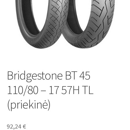
Bridgestone BT 45
110/80 – 17 57H TL
(priekinė)
92,24
€