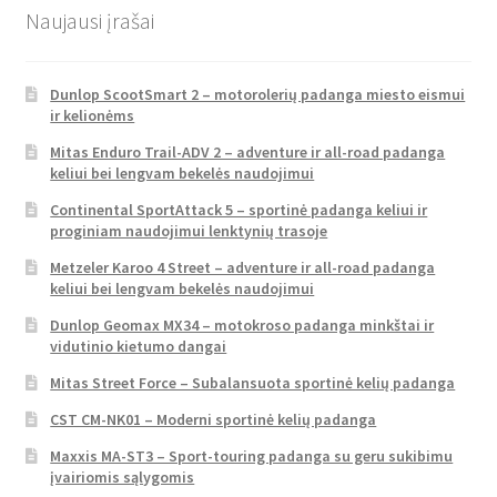
Naujausi įrašai
Dunlop ScootSmart 2 – motorolerių padanga miesto eismui
ir kelionėms
Mitas Enduro Trail-ADV 2 – adventure ir all-road padanga
keliui bei lengvam bekelės naudojimui
Continental SportAttack 5 – sportinė padanga keliui ir
proginiam naudojimui lenktynių trasoje
Metzeler Karoo 4 Street – adventure ir all-road padanga
keliui bei lengvam bekelės naudojimui
Dunlop Geomax MX34 – motokroso padanga minkštai ir
vidutinio kietumo dangai
Mitas Street Force – Subalansuota sportinė kelių padanga
CST CM-NK01 – Moderni sportinė kelių padanga
Maxxis MA-ST3 – Sport-touring padanga su geru sukibimu
įvairiomis sąlygomis