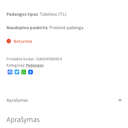
Padangos tipas:
Tubeless (TL)
Naudojimo paskirtis:
Priekinė padanga
Neturime
Produkto kodas:
3286347603914
Kategorija:
Padangos
F
T
W
a
w
h
c
i
a
e
t
t
b
t
s
o
e
A
o
r
p
Aprašymas
k
p
Aprašymas