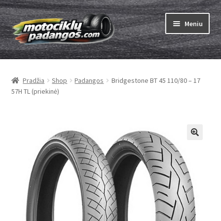
Pereiti
Pereiti
Meniu
prie
prie
meniu
turinio
Išskleist
Padangos
sub-
Pradžia
Shop
Padangos
Bridgestone BT 45 110/80 – 17
menu
Išskleist
Kameros
57H TL (priekinė)
sub-
menu
Išskleist
ABC
sub-
menu
Kaip užsisakyti
Testų
Išskleist
Brand
sub-
menu
Kontaktai