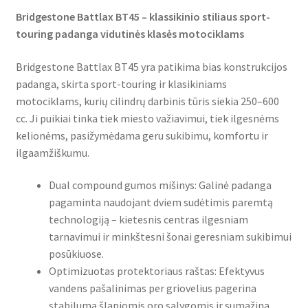
Bridgestone Battlax BT45 – klassikinio stiliaus sport-
touring padanga vidutinės klasės motociklams
Bridgestone Battlax BT45 yra patikima bias konstrukcijos
padanga, skirta sport-touring ir klasikiniams
motociklams, kurių cilindrų darbinis tūris siekia 250–600
cc. Ji puikiai tinka tiek miesto važiavimui, tiek ilgesnėms
kelionėms, pasižymėdama geru sukibimu, komfortu ir
ilgaamžiškumu.
Dual compound gumos mišinys: Galinė padanga
pagaminta naudojant dviem sudėtimis paremtą
technologiją – kietesnis centras ilgesniam
tarnavimui ir minkštesni šonai geresniam sukibimui
posūkiuose.
Optimizuotas protektoriaus raštas: Efektyvus
vandens pašalinimas per griovelius pagerina
stabilumą šlapiomis oro sąlygomis ir sumažina