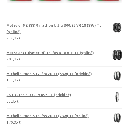
Metzeler ME 888 Marathon Ultra 300/35 VR 18 (87V) TL
(galinė)
278,95
€
Metzeler Cruisetec Rf. 180/65 B 16 81H TL (galinė)
205,95
€
Michelin Road 5 120/70 ZR 17 (58W) TL (priekinė)
127,95
€
CST C-186 3.00 - 19 45P TT (priekinė)
53,95
€
Michelin Road 5 180/55 ZR 17 (73W) TL (galinė)
170,95
€