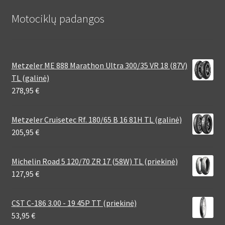
Motociklų padangos
Metzeler ME 888 Marathon Ultra 300/35 VR 18 (87V)
TL (galinė)
278,95
€
Metzeler Cruisetec Rf. 180/65 B 16 81H TL (galinė)
205,95
€
Michelin Road 5 120/70 ZR 17 (58W) TL (priekinė)
127,95
€
CST C-186 3.00 - 19 45P TT (priekinė)
53,95
€