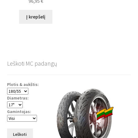
96,95
€
Į krepšelį
Leškoti MC padangų
Plotis & aukštis:
Diametras:
Gamintojas:
Leškoti