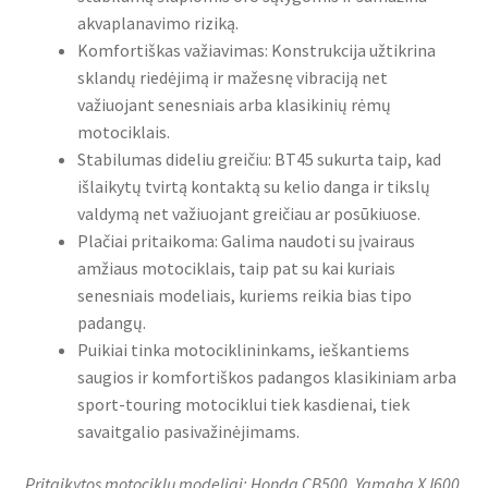
akvaplanavimo riziką.
Komfortiškas važiavimas: Konstrukcija užtikrina
sklandų riedėjimą ir mažesnę vibraciją net
važiuojant senesniais arba klasikinių rėmų
motociklais.
Stabilumas dideliu greičiu: BT45 sukurta taip, kad
išlaikytų tvirtą kontaktą su kelio danga ir tikslų
valdymą net važiuojant greičiau ar posūkiuose.
Plačiai pritaikoma: Galima naudoti su įvairaus
amžiaus motociklais, taip pat su kai kuriais
senesniais modeliais, kuriems reikia bias tipo
padangų.
Puikiai tinka motociklininkams, ieškantiems
saugios ir komfortiškos padangos klasikiniam arba
sport-touring motociklui tiek kasdienai, tiek
savaitgalio pasivažinėjimams.
Pritaikytos motociklų modeliai: Honda CB500, Yamaha XJ600