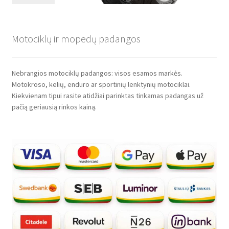
Motociklų ir mopedų padangos
Nebrangios motociklų padangos: visos esamos markės.
Motokroso, kelių, enduro ar sportinių lenktynių motociklai.
Kiekvienam tipui rasite atidžiai parinktas tinkamas padangas už
pačią geriausią rinkos kainą.