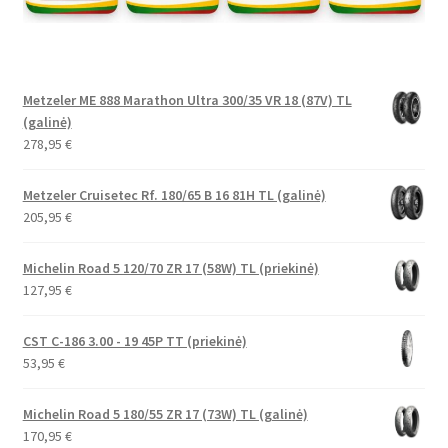
Metzeler ME 888 Marathon Ultra 300/35 VR 18 (87V) TL
(galinė)
278,95
€
Metzeler Cruisetec Rf. 180/65 B 16 81H TL (galinė)
205,95
€
Michelin Road 5 120/70 ZR 17 (58W) TL (priekinė)
127,95
€
CST C-186 3.00 - 19 45P TT (priekinė)
53,95
€
Michelin Road 5 180/55 ZR 17 (73W) TL (galinė)
170,95
€