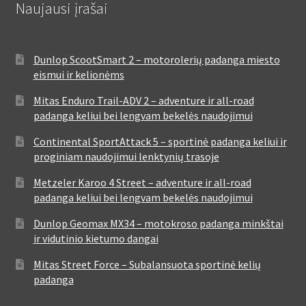
Naujausi įrašai
Dunlop ScootSmart 2 – motorolerių padanga miesto
eismui ir kelionėms
Mitas Enduro Trail-ADV 2 – adventure ir all-road
padanga keliui bei lengvam bekelės naudojimui
Continental SportAttack 5 – sportinė padanga keliui ir
proginiam naudojimui lenktynių trasoje
Metzeler Karoo 4 Street – adventure ir all-road
padanga keliui bei lengvam bekelės naudojimui
Dunlop Geomax MX34 – motokroso padanga minkštai
ir vidutinio kietumo dangai
Mitas Street Force – Subalansuota sportinė kelių
padanga