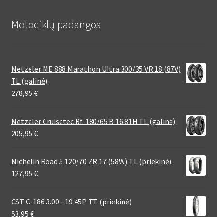
Motociklų padangos
Metzeler ME 888 Marathon Ultra 300/35 VR 18 (87V)
TL (galinė)
278,95
€
Metzeler Cruisetec Rf. 180/65 B 16 81H TL (galinė)
205,95
€
Michelin Road 5 120/70 ZR 17 (58W) TL (priekinė)
127,95
€
CST C-186 3.00 - 19 45P TT (priekinė)
53,95
€