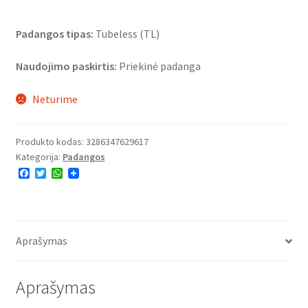
Padangos tipas:
Tubeless (TL)
Naudojimo paskirtis:
Priekinė padanga
Neturime
Produkto kodas:
3286347629617
Kategorija:
Padangos
F
T
W
a
w
h
c
i
a
e
t
t
b
t
s
o
e
A
o
r
p
Aprašymas
k
p
Aprašymas