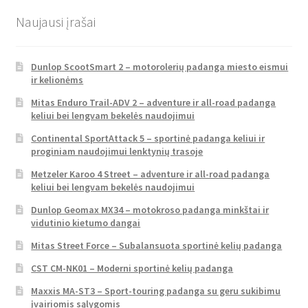
Naujausi įrašai
Dunlop ScootSmart 2 – motorolerių padanga miesto eismui
ir kelionėms
Mitas Enduro Trail-ADV 2 – adventure ir all-road padanga
keliui bei lengvam bekelės naudojimui
Continental SportAttack 5 – sportinė padanga keliui ir
proginiam naudojimui lenktynių trasoje
Metzeler Karoo 4 Street – adventure ir all-road padanga
keliui bei lengvam bekelės naudojimui
Dunlop Geomax MX34 – motokroso padanga minkštai ir
vidutinio kietumo dangai
Mitas Street Force – Subalansuota sportinė kelių padanga
CST CM-NK01 – Moderni sportinė kelių padanga
Maxxis MA-ST3 – Sport-touring padanga su geru sukibimu
įvairiomis sąlygomis