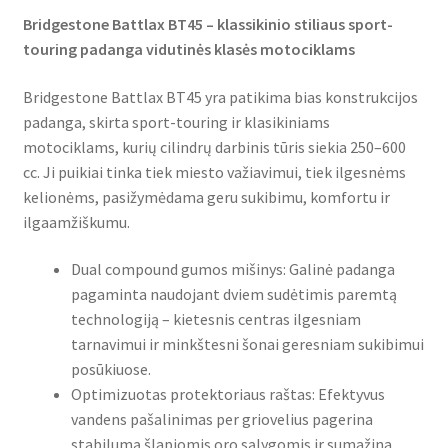
Bridgestone Battlax BT45 – klassikinio stiliaus sport-
touring padanga vidutinės klasės motociklams
Bridgestone Battlax BT45 yra patikima bias konstrukcijos
padanga, skirta sport-touring ir klasikiniams
motociklams, kurių cilindrų darbinis tūris siekia 250–600
cc. Ji puikiai tinka tiek miesto važiavimui, tiek ilgesnėms
kelionėms, pasižymėdama geru sukibimu, komfortu ir
ilgaamžiškumu.
Dual compound gumos mišinys: Galinė padanga
pagaminta naudojant dviem sudėtimis paremtą
technologiją – kietesnis centras ilgesniam
tarnavimui ir minkštesni šonai geresniam sukibimui
posūkiuose.
Optimizuotas protektoriaus raštas: Efektyvus
vandens pašalinimas per griovelius pagerina
stabilumą šlapiomis oro sąlygomis ir sumažina