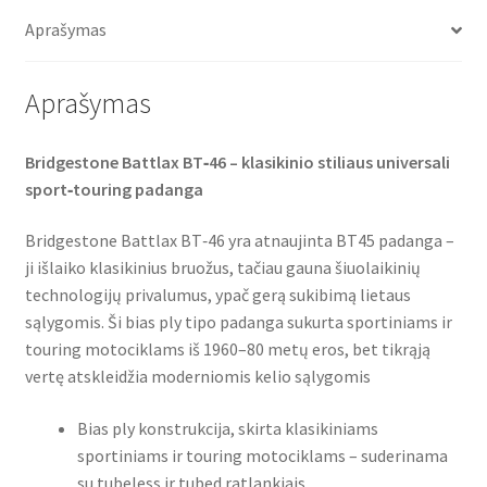
o
e
A
(priekinė)
o
r
p
Aprašymas
k
p
Aprašymas
Bridgestone Battlax BT‑46 – klasikinio stiliaus universali
sport‑touring padanga
Bridgestone Battlax BT‑46 yra atnaujinta BT45 padanga –
ji išlaiko klasikinius bruožus, tačiau gauna šiuolaikinių
technologijų privalumus, ypač gerą sukibimą lietaus
sąlygomis. Ši bias ply tipo padanga sukurta sportiniams ir
touring motociklams iš 1960–80 metų eros, bet tikrąją
vertę atskleidžia moderniomis kelio sąlygomis
Bias ply konstrukcija, skirta klasikiniams
sportiniams ir touring motociklams – suderinama
su tubeless ir tubed ratlankiais .