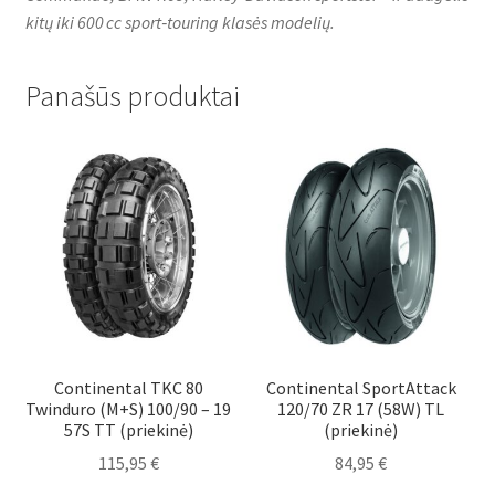
kitų iki 600 cc sport‑touring klasės modelių.
Panašūs produktai
Continental TKC 80
Continental SportAttack
Twinduro (M+S) 100/90 – 19
120/70 ZR 17 (58W) TL
57S TT (priekinė)
(priekinė)
115,95
€
84,95
€