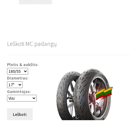
Leškoti MC padangų
Plotis & aukštis:
Diametras:
Gamintojas:
Leškoti