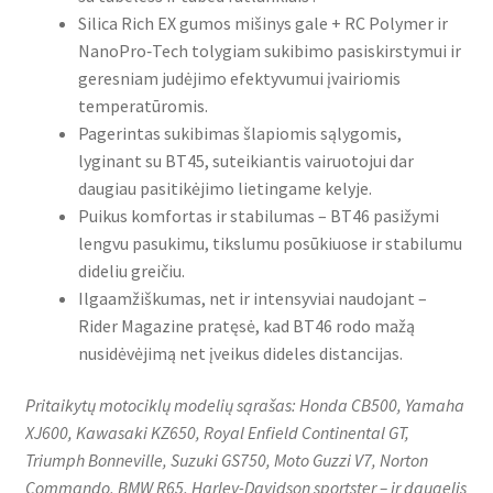
Silica Rich EX gumos mišinys gale + RC Polymer ir
NanoPro‑Tech tolygiam sukibimo pasiskirstymui ir
geresniam judėjimo efektyvumui įvairiomis
temperatūromis.
Pagerintas sukibimas šlapiomis sąlygomis,
lyginant su BT45, suteikiantis vairuotojui dar
daugiau pasitikėjimo lietingame kelyje.
Puikus komfortas ir stabilumas – BT46 pasižymi
lengvu pasukimu, tikslumu posūkiuose ir stabilumu
dideliu greičiu.
Ilgaamžiškumas, net ir intensyviai naudojant –
Rider Magazine pratęsė, kad BT46 rodo mažą
nusidėvėjimą net įveikus dideles distancijas.
Pritaikytų motociklų modelių sąrašas: Honda CB500, Yamaha
XJ600, Kawasaki KZ650, Royal Enfield Continental GT,
Triumph Bonneville, Suzuki GS750, Moto Guzzi V7, Norton
Commando, BMW R65, Harley-Davidson sportster – ir daugelis