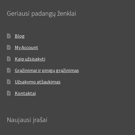
Geriausi padangų ženklai
Blog
My Account
Kaip užsisakyti
Grąžinimai ir pinigų grąžinimas
Užsakymo atšaukimas
Kontaktai
Naujausi įrašai