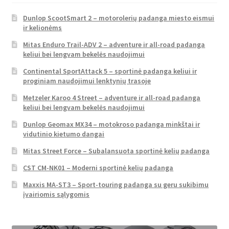
Dunlop ScootSmart 2 – motorolerių padanga miesto eismui
ir kelionėms
Mitas Enduro Trail-ADV 2 – adventure ir all-road padanga
keliui bei lengvam bekelės naudojimui
Continental SportAttack 5 – sportinė padanga keliui ir
proginiam naudojimui lenktynių trasoje
Metzeler Karoo 4 Street – adventure ir all-road padanga
keliui bei lengvam bekelės naudojimui
Dunlop Geomax MX34 – motokroso padanga minkštai ir
vidutinio kietumo dangai
Mitas Street Force – Subalansuota sportinė kelių padanga
CST CM-NK01 – Moderni sportinė kelių padanga
Maxxis MA-ST3 – Sport-touring padanga su geru sukibimu
įvairiomis sąlygomis