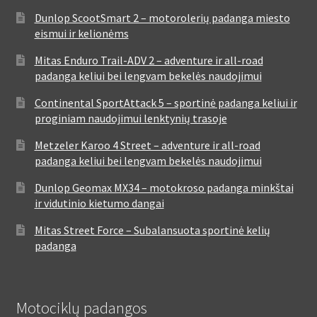
Dunlop ScootSmart 2 – motorolerių padanga miesto
eismui ir kelionėms
Mitas Enduro Trail-ADV 2 – adventure ir all-road
padanga keliui bei lengvam bekelės naudojimui
Continental SportAttack 5 – sportinė padanga keliui ir
proginiam naudojimui lenktynių trasoje
Metzeler Karoo 4 Street – adventure ir all-road
padanga keliui bei lengvam bekelės naudojimui
Dunlop Geomax MX34 – motokroso padanga minkštai
ir vidutinio kietumo dangai
Mitas Street Force – Subalansuota sportinė kelių
padanga
Motociklų padangos