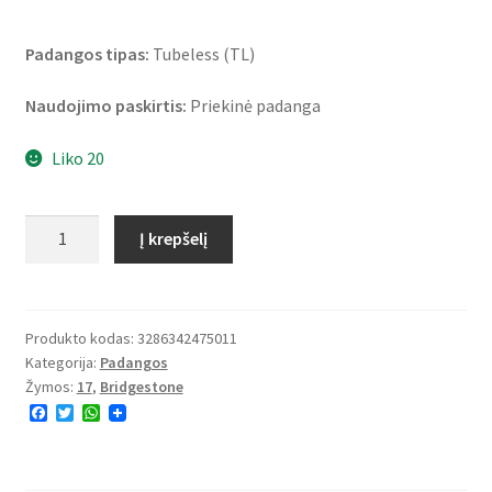
Padangos tipas:
Tubeless (TL)
Naudojimo paskirtis:
Priekinė padanga
Liko 20
produkto
Į krepšelį
kiekis:
Bridgestone
BT
46
Produkto kodas:
3286342475011
Kategorija:
Padangos
110/80
Žymos:
17
,
Bridgestone
-
F
T
W
17
a
w
h
57V
c
i
a
e
t
t
TL
b
t
s