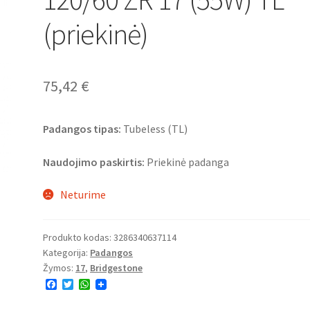
(priekinė)
75,42
€
Padangos tipas:
Tubeless (TL)
Naudojimo paskirtis:
Priekinė padanga
Neturime
Produkto kodas:
3286340637114
Kategorija:
Padangos
Žymos:
17
,
Bridgestone
F
T
W
a
w
h
c
i
a