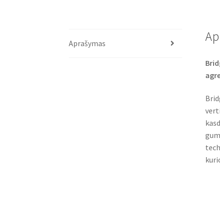
Ap
Aprašymas
Brid
agre
Brid
vert
kasd
gumo
tech
kuri