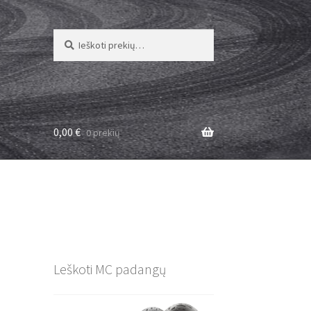
Ieškoti:
Ieškoti
0,00
€
0 prekių
Leškoti MC padangų