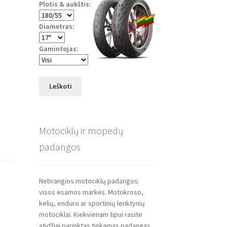
Plotis & aukštis:
Diametras:
Gamintojas:
Leškoti
Motociklų ir mopedų
padangos
Nebrangios motociklų padangos:
visos esamos markės. Motokroso,
kelių, enduro ar sportinių lenktynių
motociklai. Kiekvienam tipui rasite
atidžiai parinktas tinkamas padangas