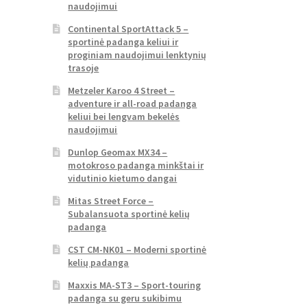
naudojimui
Continental SportAttack 5 –
sportinė padanga keliui ir
proginiam naudojimui lenktynių
trasoje
Metzeler Karoo 4 Street –
adventure ir all-road padanga
keliui bei lengvam bekelės
naudojimui
Dunlop Geomax MX34 –
motokroso padanga minkštai ir
vidutinio kietumo dangai
Mitas Street Force –
Subalansuota sportinė kelių
padanga
CST CM-NK01 – Moderni sportinė
kelių padanga
Maxxis MA-ST3 – Sport-touring
padanga su geru sukibimu