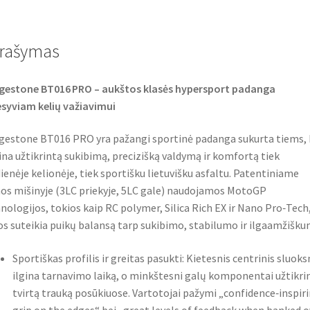
e
t
t
b
t
s
o
e
A
o
r
p
rašymas
k
p
gestone BT016 PRO – aukštos klasės hypersport padanga
syviam kelių važiavimui
gestone BT016 PRO yra pažangi sportinė padanga sukurta tiems, 
ina užtikrintą sukibimą, precizišką valdymą ir komfortą tiek
ienėje kelionėje, tiek sportišku lietuvišku asfaltu. Patentiniame
s mišinyje (3LC priekyje, 5LC gale) naudojamos MotoGP
nologijos, tokios kaip RC polymer, Silica Rich EX ir Nano Pro‑Tech
os suteikia puikų balansą tarp sukibimo, stabilumo ir ilgaamžišk
Sportiškas profilis ir greitas pasukti: Kietesnis centrinis sluoks
ilgina tarnavimo laiką, o minkštesni galų komponentai užtikri
tvirtą trauką posūkiuose. Vartotojai pažymi „confidence‑inspir