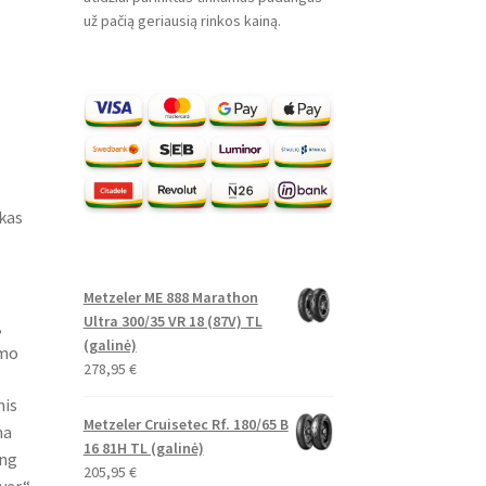
už pačią geriausią rinkos kainą.
kas
Metzeler ME 888 Marathon
Ultra 300/35 VR 18 (87V) TL
,
(galinė)
umo
278,95
€
nis
Metzeler Cruisetec Rf. 180/65 B
na
16 81H TL (galinė)
ing
205,95
€