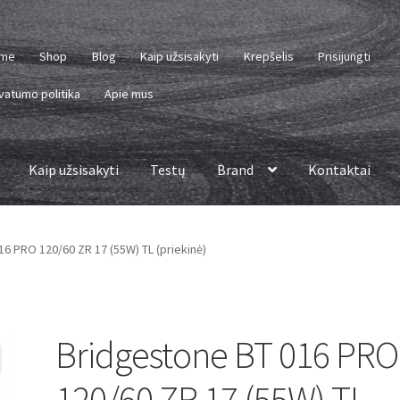
me
Shop
Blog
Kaip užsisakyti
Krepšelis
Prisijungti
vatumo politika
Apie mus
Kaip užsisakyti
Testų
Brand
Kontaktai
6 PRO 120/60 ZR 17 (55W) TL (priekinė)
Bridgestone BT 016 PRO
120/60 ZR 17 (55W) TL