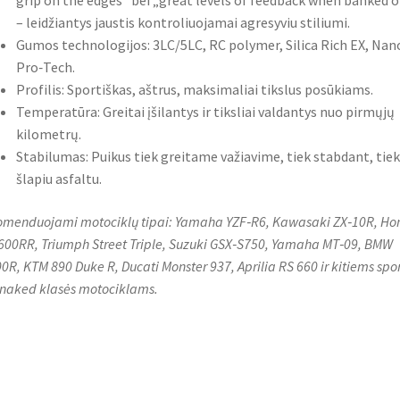
grip on the edges“ bei „great levels of feedback when banked o
– leidžiantys jaustis kontroliuojamai agresyviu stiliumi.
Gumos technologijos: 3LC/5LC, RC polymer, Silica Rich EX, Nan
Pro‑Tech.
Profilis: Sportiškas, aštrus, maksimaliai tikslus posūkiams.
Temperatūra: Greitai įšilantys ir tiksliai valdantys nuo pirmųjų
kilometrų.
Stabilumas: Puikus tiek greitame važiavime, tiek stabdant, tiek
šlapiu asfaltu.
menduojami motociklų tipai: Yamaha YZF‑R6, Kawasaki ZX‑10R, Ho
00RR, Triumph Street Triple, Suzuki GSX‑S750, Yamaha MT‑09, BMW
0R, KTM 890 Duke R, Ducati Monster 937, Aprilia RS 660 ir kitiems spo
naked klasės motociklams.