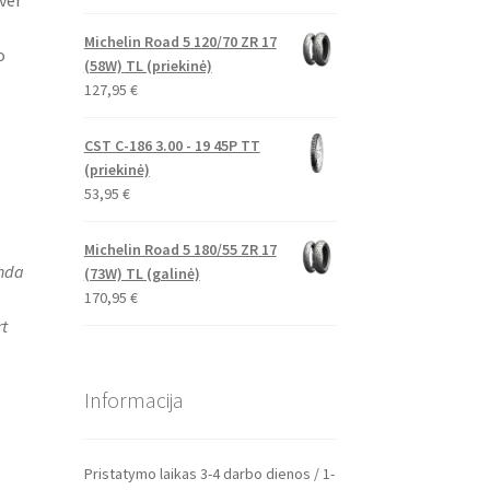
ver“
Michelin Road 5 120/70 ZR 17
o
(58W) TL (priekinė)
127,95
€
CST C-186 3.00 - 19 45P TT
(priekinė)
53,95
€
Michelin Road 5 180/55 ZR 17
nda
(73W) TL (galinė)
170,95
€
rt
Informacija
Pristatymo laikas 3-4 darbo dienos / 1-