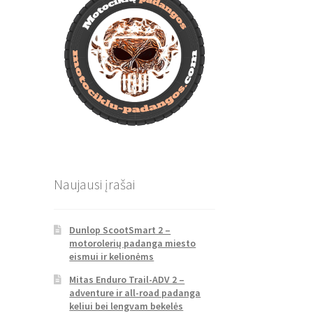
Naujausi įrašai
Dunlop ScootSmart 2 –
motorolerių padanga miesto
eismui ir kelionėms
Mitas Enduro Trail-ADV 2 –
adventure ir all-road padanga
keliui bei lengvam bekelės