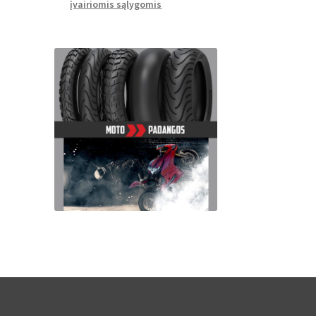
įvairiomis sąlygomis