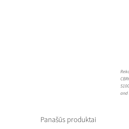
Reko
CBR6
S100
and 
Panašūs produktai