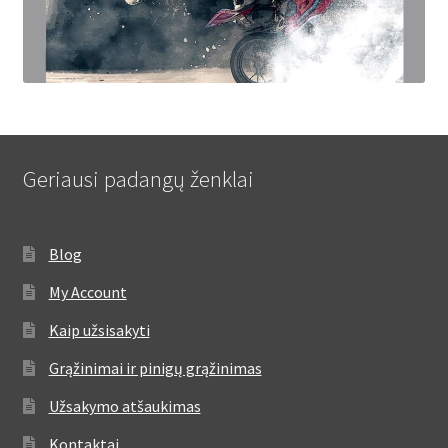
Geriausi padangų ženklai
Blog
My Account
Kaip užsisakyti
Grąžinimai ir pinigų grąžinimas
Užsakymo atšaukimas
Kontaktai