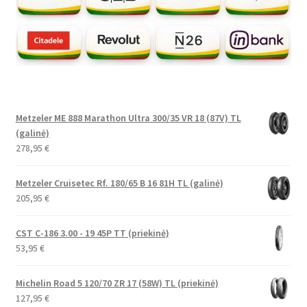
Metzeler ME 888 Marathon Ultra 300/35 VR 18 (87V) TL
(galinė)
278,95
€
Metzeler Cruisetec Rf. 180/65 B 16 81H TL (galinė)
205,95
€
CST C-186 3.00 - 19 45P TT (priekinė)
53,95
€
Michelin Road 5 120/70 ZR 17 (58W) TL (priekinė)
127,95
€