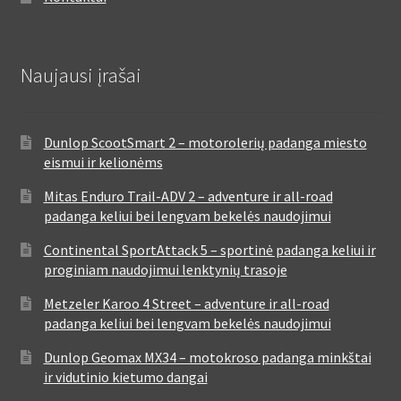
Naujausi įrašai
Dunlop ScootSmart 2 – motorolerių padanga miesto
eismui ir kelionėms
Mitas Enduro Trail-ADV 2 – adventure ir all-road
padanga keliui bei lengvam bekelės naudojimui
Continental SportAttack 5 – sportinė padanga keliui ir
proginiam naudojimui lenktynių trasoje
Metzeler Karoo 4 Street – adventure ir all-road
padanga keliui bei lengvam bekelės naudojimui
Dunlop Geomax MX34 – motokroso padanga minkštai
ir vidutinio kietumo dangai