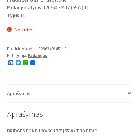
Padangos dydis:
120/60 ZR 17 (55W) TL
Type:
TL
Neturime
Produkto kodas:
3286340845113
Kategorija:
Padangos
F
T
W
a
w
h
c
i
a
e
t
t
b
t
s
o
e
A
o
r
p
Aprašymas
k
p
Aprašymas
BRIDGESTONE 120/60 17 Z (55W) T 30 F EVO