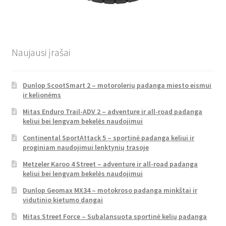
Naujausi įrašai
Dunlop ScootSmart 2 – motorolerių padanga miesto eismui
ir kelionėms
Mitas Enduro Trail-ADV 2 – adventure ir all-road padanga
keliui bei lengvam bekelės naudojimui
Continental SportAttack 5 – sportinė padanga keliui ir
proginiam naudojimui lenktynių trasoje
Metzeler Karoo 4 Street – adventure ir all-road padanga
keliui bei lengvam bekelės naudojimui
Dunlop Geomax MX34 – motokroso padanga minkštai ir
vidutinio kietumo dangai
Mitas Street Force – Subalansuota sportinė kelių padanga