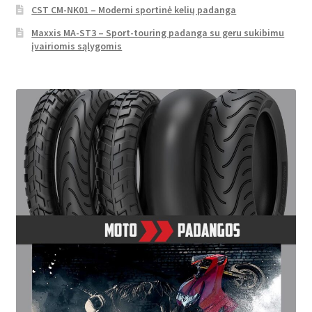
CST CM-NK01 – Moderni sportinė kelių padanga
Maxxis MA-ST3 – Sport-touring padanga su geru sukibimu
įvairiomis sąlygomis