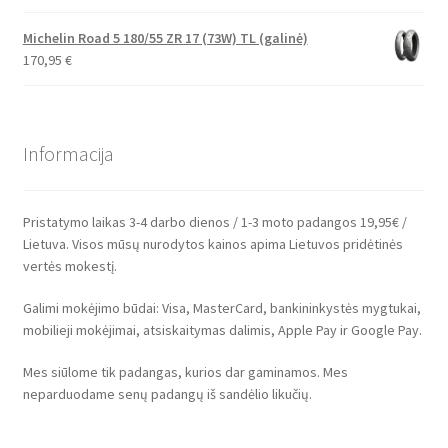
Michelin Road 5 180/55 ZR 17 (73W) TL (galinė)
170,95
€
Informacija
Pristatymo laikas 3-4 darbo dienos / 1-3 moto padangos 19,95€ /
Lietuva. Visos mūsų nurodytos kainos apima Lietuvos pridėtinės
vertės mokestį.
Galimi mokėjimo būdai: Visa, MasterCard, bankininkystės mygtukai,
mobilieji mokėjimai, atsiskaitymas dalimis, Apple Pay ir Google Pay.
Mes siūlome tik padangas, kurios dar gaminamos. Mes
neparduodame senų padangų iš sandėlio likučių.