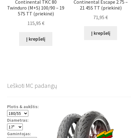
Continental TKC 80
Continental Escape 2.75 –
Twinduro (M+S) 100/90 – 19
21 45S TT (priekinė)
57S TT (priekinė)
71,95
€
115,95
€
Į krepšelį
Į krepšelį
Leškoti MC padangų
Plotis & aukštis:
Diametras:
Gamintojas: