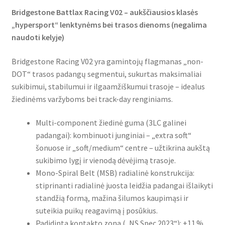
Bridgestone Battlax Racing V02 – aukščiausios klasės
„hypersport“ lenktynėms bei trasos dienoms (negalima
naudoti kelyje)
Bridgestone Racing V02 yra gamintojų flagmanas „non-
DOT“ trasos padangų segmentui, sukurtas maksimaliai
sukibimui, stabilumui ir ilgaamžiškumui trasoje – idealus
žiedinėms varžyboms bei track-day renginiams.
Multi-component žiedinė guma (3LC galinei
padangai): kombinuoti junginiai – „extra soft“
šonuose ir „soft/medium“ centre – užtikrina aukštą
sukibimo lygį ir vienodą dėvėjimą trasoje.
Mono-Spiral Belt (MSB) radialinė konstrukcija:
stiprinanti radialinė juosta leidžia padangai išlaikyti
standžią formą, mažina šilumos kaupimąsi ir
suteikia puikų reagavimą į posūkius.
Padidinta kontakto zona („NS Spec 2023“): +11 %