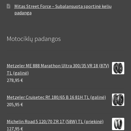
Mitas Street Force – Subalansuota sportinė kelių
padanga
Motociklų padangos
Metzeler ME 888 Marathon Ultra 300/35 VR 18 (87V)
TL (galinė)
278,95
€
Metzeler Cruisetec Rf. 180/65 B 16 81H TL (galinė)
205,95
€
Michelin Road 5 120/70 ZR 17 (58W) TL (priekinė)
127,95
€