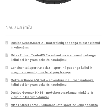
Naujausi įrašai
Dunlop ScootSmart 2 – motorolerių padanga miesto eismui
ir kelionėms
Mitas Enduro Trail-ADV 2 – adventure ir all-road padanga
keliui bei lengvam bekelės naudojimui
Continental SportAttack 5 – sportinė padanga keliui ir
proginiam naudojimui lenktynių trasoje
Metzeler Karoo 4 Street – adventure ir all-road padanga
keliui bei lengvam bekelės naudojimui
Dunlop Geomax MX34 – motokroso padanga minkštai ir
vidutinio kietumo dangai
Mitas Street Force – Subalansuota sportinė kelių padanga