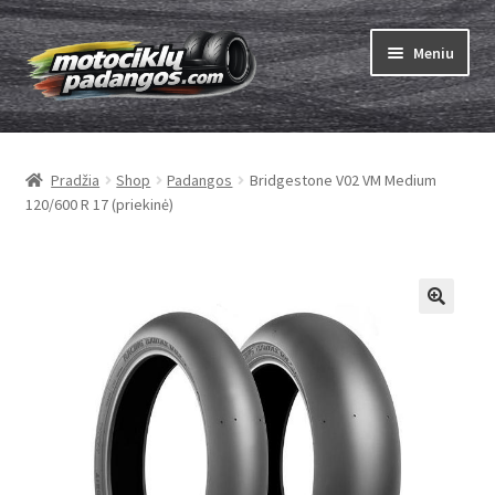
Pereiti
Pereiti
Meniu
prie
prie
meniu
turinio
Išskleist
Padangos
sub-
Pradžia
Shop
Padangos
Bridgestone V02 VM Medium
menu
Išskleist
Kameros
120/600 R 17 (priekinė)
sub-
menu
Išskleist
ABC
sub-
menu
Kaip užsisakyti
Testų
Išskleist
Brand
sub-
menu
Kontaktai