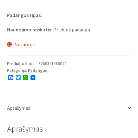
Padangos tipas:
Naudojimo paskirtis:
Priekinė padanga
Neturime
Produkto kodas:
3286341389012
Kategorija:
Padangos
F
T
W
a
w
h
c
i
a
e
t
t
b
t
s
o
e
A
o
r
p
Aprašymas
k
p
Aprašymas