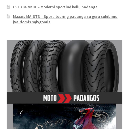
CST CM-NK01 – Moderni sportinė kelių padanga
Maxxis MA-ST3 – Sport-touring padanga su geru sukibimu
įvairiomis sąlygomis