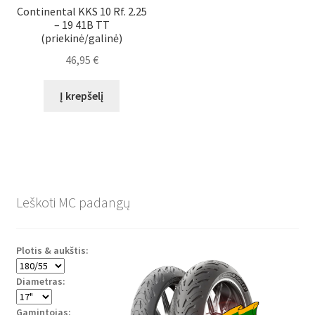
Continental KKS 10 Rf. 2.25
– 19 41B TT
(priekinė/galinė)
46,95
€
Į krepšelį
Leškoti MC padangų
Plotis & aukštis:
Diametras:
Gamintojas: