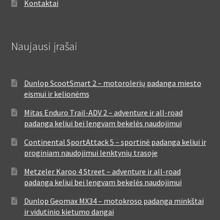
Kontaktai
Naujausi įrašai
Dunlop ScootSmart 2 – motorolerių padanga miesto
eismui ir kelionėms
Mitas Enduro Trail-ADV 2 – adventure ir all-road
padanga keliui bei lengvam bekelės naudojimui
Continental SportAttack 5 – sportinė padanga keliui ir
proginiam naudojimui lenktynių trasoje
Metzeler Karoo 4 Street – adventure ir all-road
padanga keliui bei lengvam bekelės naudojimui
Dunlop Geomax MX34 – motokroso padanga minkštai
ir vidutinio kietumo dangai