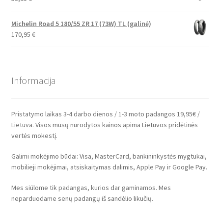
Michelin Road 5 180/55 ZR 17 (73W) TL (galinė)
170,95
€
Informacija
Pristatymo laikas 3-4 darbo dienos / 1-3 moto padangos 19,95€ /
Lietuva. Visos mūsų nurodytos kainos apima Lietuvos pridėtinės
vertės mokestį.
Galimi mokėjimo būdai: Visa, MasterCard, bankininkystės mygtukai,
mobilieji mokėjimai, atsiskaitymas dalimis, Apple Pay ir Google Pay.
Mes siūlome tik padangas, kurios dar gaminamos. Mes
neparduodame senų padangų iš sandėlio likučių.