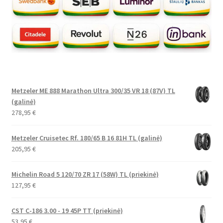
Metzeler ME 888 Marathon Ultra 300/35 VR 18 (87V) TL
(galinė)
278,95
€
Metzeler Cruisetec Rf. 180/65 B 16 81H TL (galinė)
205,95
€
Michelin Road 5 120/70 ZR 17 (58W) TL (priekinė)
127,95
€
CST C-186 3.00 - 19 45P TT (priekinė)
53,95
€