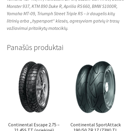
Monster 937, KTM 890 Duke R, Aprilia RS 660, BMW S1000R,
Yamaha MT‑09, Triumph Street Triple RS – ir daugelis kitų
litrinių arba „hypersport“ klasės, agresyviam gatvių ir trasų
važiavimui pritaikytų motociklų.
Panašūs produktai
Continental Escape 2.75 –
Continental SportAttack
21 45S TT (priekinė)
190/50 ZR 17 (73W) TL