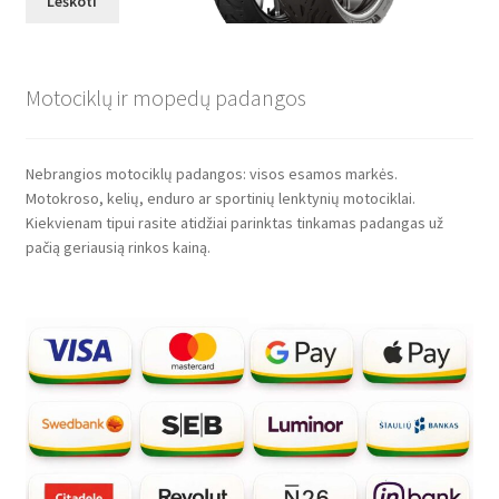
Leškoti
Motociklų ir mopedų padangos
Nebrangios motociklų padangos: visos esamos markės.
Motokroso, kelių, enduro ar sportinių lenktynių motociklai.
Kiekvienam tipui rasite atidžiai parinktas tinkamas padangas už
pačią geriausią rinkos kainą.