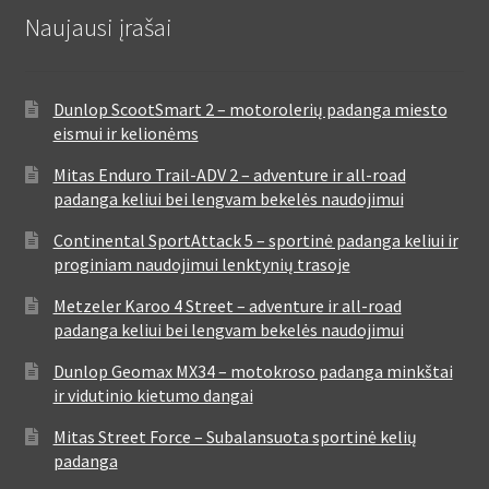
Naujausi įrašai
Dunlop ScootSmart 2 – motorolerių padanga miesto
eismui ir kelionėms
Mitas Enduro Trail-ADV 2 – adventure ir all-road
padanga keliui bei lengvam bekelės naudojimui
Continental SportAttack 5 – sportinė padanga keliui ir
proginiam naudojimui lenktynių trasoje
Metzeler Karoo 4 Street – adventure ir all-road
padanga keliui bei lengvam bekelės naudojimui
Dunlop Geomax MX34 – motokroso padanga minkštai
ir vidutinio kietumo dangai
Mitas Street Force – Subalansuota sportinė kelių
padanga