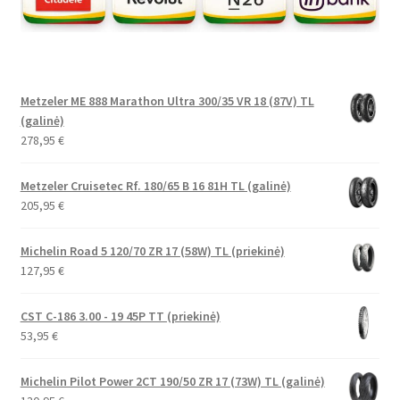
Metzeler ME 888 Marathon Ultra 300/35 VR 18 (87V) TL
(galinė)
278,95
€
Metzeler Cruisetec Rf. 180/65 B 16 81H TL (galinė)
205,95
€
Michelin Road 5 120/70 ZR 17 (58W) TL (priekinė)
127,95
€
CST C-186 3.00 - 19 45P TT (priekinė)
53,95
€
Michelin Pilot Power 2CT 190/50 ZR 17 (73W) TL (galinė)