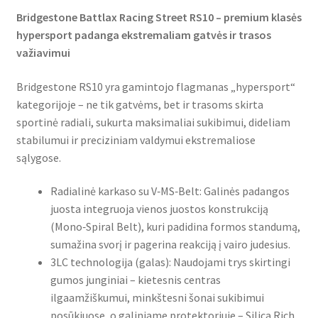
Bridgestone Battlax Racing Street RS10 – premium klasės
hypersport padanga ekstremaliam gatvės ir trasos
važiavimui
Bridgestone RS10 yra gamintojo flagmanas „hypersport“
kategorijoje – ne tik gatvėms, bet ir trasoms skirta
sportinė radiali, sukurta maksimaliai sukibimui, dideliam
stabilumui ir preciziniam valdymui ekstremaliose
sąlygose.
Radialinė karkaso su V‑MS‑Belt: Galinės padangos
juosta integruoja vienos juostos konstrukciją
(Mono‑Spiral Belt), kuri padidina formos standumą,
sumažina svorį ir pagerina reakciją į vairo judesius.
3LC technologija (galas): Naudojami trys skirtingi
gumos junginiai – kietesnis centras
ilgaamžiškumui, minkštesni šonai sukibimui
posūkiuose, o galiniame protektoriuje – Silica Rich