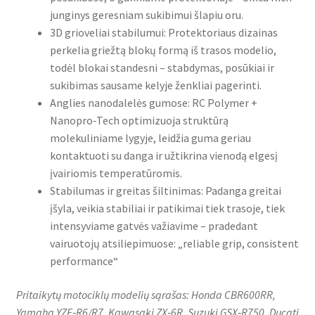
junginys geresniam sukibimui šlapiu oru.
3D grioveliai stabilumui: Protektoriaus dizainas
perkelia griežtą blokų formą iš trasos modelio,
todėl blokai standesni – stabdymas, posūkiai ir
sukibimas sausame kelyje ženkliai pagerinti.
Anglies nanodalelės gumose: RC Polymer +
Nanopro‑Tech optimizuoja struktūrą
molekuliniame lygyje, leidžia guma geriau
kontaktuoti su danga ir užtikrina vienodą elgesį
įvairiomis temperatūromis.
Stabilumas ir greitas šiltinimas: Padanga greitai
įšyla, veikia stabiliai ir patikimai tiek trasoje, tiek
intensyviame gatvės važiavime – pradedant
vairuotojų atsiliepimuose: „reliable grip, consistent
performance“
Pritaikytų motociklų modelių sąrašas: Honda CBR600RR,
Yamaha YZF‑R6/R7, Kawasaki ZX‑6R, Suzuki GSX‑R750, Ducati