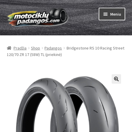
Pereiti
Pereiti
Meniu
prie
prie
meniu
turinio
Išskleist
Padangos
sub-
Pradžia
Shop
Padangos
Bridgestone RS 10 Racing Street
menu
Išskleist
Kameros
120/70 ZR 17 (58W) TL (priekinė)
sub-
menu
Išskleist
ABC
sub-
menu
Kaip užsisakyti
Testų
Išskleist
Brand
sub-
menu
Kontaktai