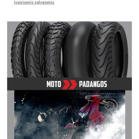
įvairiomis sąlygomis