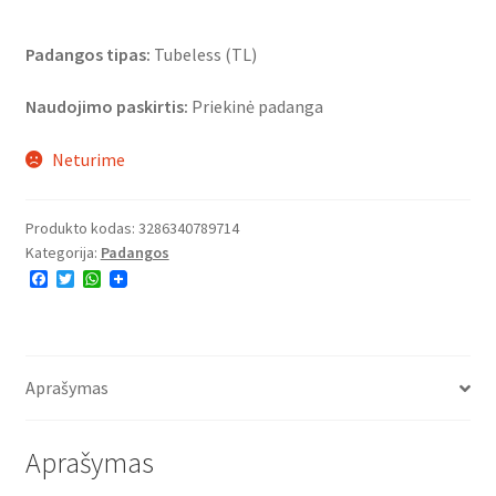
Padangos tipas:
Tubeless (TL)
Naudojimo paskirtis:
Priekinė padanga
Neturime
Produkto kodas:
3286340789714
Kategorija:
Padangos
F
T
W
a
w
h
c
i
a
e
t
t
b
t
s
o
e
A
o
r
p
Aprašymas
k
p
Aprašymas