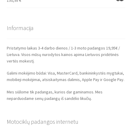
130,95
€
Informacija
Pristatymo laikas 3-4 darbo dienos / 1-3 moto padangos 19,95€ /
Lietuva. Visos mūsų nurodytos kainos apima Lietuvos pridėtinės
vertės mokestį.
Galimi mokėjimo būdai: Visa, MasterCard, bankininkystės mygtukai,
mobilieji mokėjimai, atsiskaitymas dalimis, Apple Pay ir Google Pay.
Mes siūlome tik padangas, kurios dar gaminamos. Mes
neparduodame senų padangų iš sandėlio likučių.
Motociklų padangos internetu