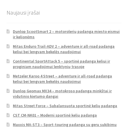
Naujausi įrašai
Dunlop ScootSmart 2 – motorolerių padanga miesto eismui
ir kelionėms
Mitas Enduro Trail-ADV 2 – adventure ir all-road padanga
keliui bei lengvam bekelės naudojimui
Continental SportAttack 5 – sportinė padanga keliui ir
proginiam naudojimui lenktynių trasoje
Metzeler Karoo 4 Street – adventure ir all-road padanga
keliui bei lengvam bekelės naudojimui
Dunlop Geomax MX34 – motokroso padanga minkštai ir
vidutinio kietumo dangai
Mitas Street Force – Subalansuota sportinė kelių padanga
CST CM-NK01 – Moderni sportinė kelių padanga
Maxxis MA-ST3 – Sport-touring padanga su geru sukibimu