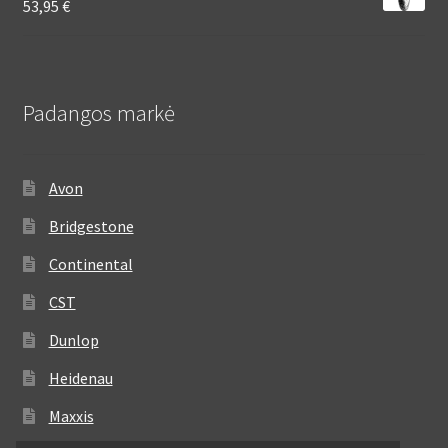
53,95
€
Padangos markė
Avon
Bridgestone
Continental
CST
Dunlop
Heidenau
Maxxis