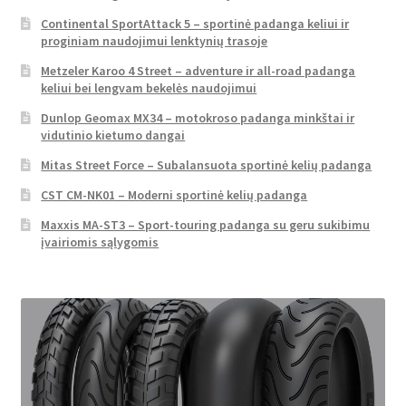
Continental SportAttack 5 – sportinė padanga keliui ir
proginiam naudojimui lenktynių trasoje
Metzeler Karoo 4 Street – adventure ir all-road padanga
keliui bei lengvam bekelės naudojimui
Dunlop Geomax MX34 – motokroso padanga minkštai ir
vidutinio kietumo dangai
Mitas Street Force – Subalansuota sportinė kelių padanga
CST CM-NK01 – Moderni sportinė kelių padanga
Maxxis MA-ST3 – Sport-touring padanga su geru sukibimu
įvairiomis sąlygomis