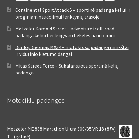
Continental SportAttack 5 – sportinė padanga keliui ir
proginiam naudojimui lenktynių trasoje
Metzeler Karoo 4 Street – adventure ir all-road
padanga keliui bei lengvam bekelės naudojimui
Dunlop Geomax MX34 – motokroso padanga minkštai
ir vidutinio kietumo dangai
Mitas Street Force – Subalansuota sportinė kelių
padanga
Motociklų padangos
Metzeler ME 888 Marathon Ultra 300/35 VR 18 (87V)
TL (galinė)