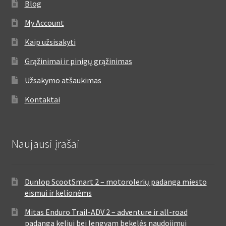
Blog
My Account
Kaip užsisakyti
Grąžinimai ir pinigų grąžinimas
Užsakymo atšaukimas
Kontaktai
Naujausi įrašai
Dunlop ScootSmart 2 – motorolerių padanga miesto
eismui ir kelionėms
Mitas Enduro Trail-ADV 2 – adventure ir all-road
padanga keliui bei lengvam bekelės naudojimui