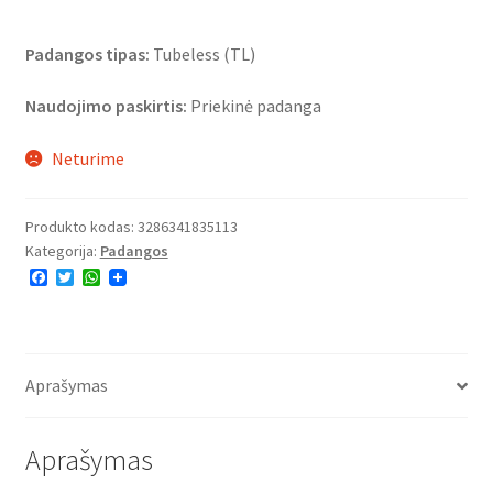
Padangos tipas:
Tubeless (TL)
Naudojimo paskirtis:
Priekinė padanga
Neturime
Produkto kodas:
3286341835113
Kategorija:
Padangos
F
T
W
a
w
h
c
i
a
e
t
t
b
t
s
o
e
A
o
r
p
Aprašymas
k
p
Aprašymas