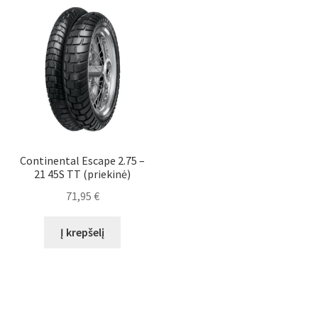
Continental Escape 2.75 –
21 45S TT (priekinė)
71,95
€
Į krepšelį