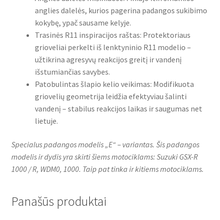
anglies dalelės, kurios pagerina padangos sukibimo
kokybę, ypač sausame kelyje.
Trasinės R11 inspiracijos raštas: Protektoriaus
grioveliai perkelti iš lenktyninio R11 modelio –
užtikrina agresyvų reakcijos greitį ir vandenį
išstumiančias savybes.
Patobulintas šlapio kelio veikimas: Modifikuota
griovelių geometrija leidžia efektyviau šalinti
vandenį – stabilus reakcijos laikas ir saugumas net
lietuje.
Specialus padangos modelis „E“ – variantas. Šis padangos
modelis ir dydis yra skirti šiems motociklams: Suzuki GSX-R
1000 / R, WDM0, 1000. Taip pat tinka ir kitiems motociklams.
Panašūs produktai