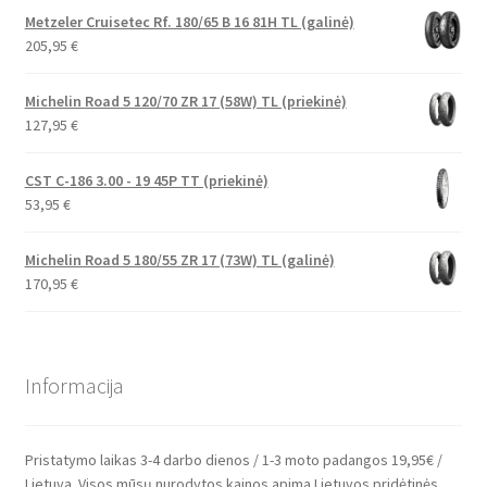
Metzeler Cruisetec Rf. 180/65 B 16 81H TL (galinė)
205,95
€
Michelin Road 5 120/70 ZR 17 (58W) TL (priekinė)
127,95
€
CST C-186 3.00 - 19 45P TT (priekinė)
53,95
€
Michelin Road 5 180/55 ZR 17 (73W) TL (galinė)
170,95
€
Informacija
Pristatymo laikas 3-4 darbo dienos / 1-3 moto padangos 19,95€ /
Lietuva. Visos mūsų nurodytos kainos apima Lietuvos pridėtinės