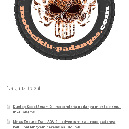
Naujausi įrašai
Dunlop ScootSmart 2 – motorolerių padanga miesto eismui
ir kelionėms
Mitas Enduro Trail-ADV 2 – adventure ir all-road padanga
keliui bei lengvam bekelės naudojimui