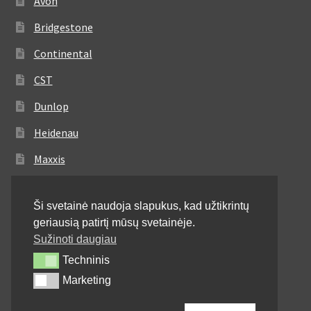
Avon
Bridgestone
Continental
CST
Dunlop
Heidenau
Maxxis
Metzeler
Ši svetainė naudoja slapukus, kad užtikrintų
Michelin
geriausią patirtį mūsų svetainėje.
Mitas
Sužinoti daugiau
Techninis
Techninis
Pirelli
Marketing
Marketing
Shinko