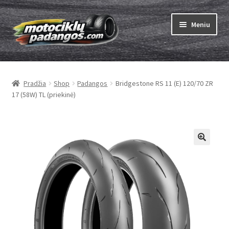
Pereiti
Pereiti
Meniu
prie
prie
meniu
turinio
Išskleist
Padangos
sub-
Pradžia
Shop
Padangos
Bridgestone RS 11 (E) 120/70 ZR
menu
Išskleist
Kameros
17 (58W) TL (priekinė)
sub-
menu
Išskleist
ABC
sub-
menu
Kaip užsisakyti
Testų
Išskleist
Brand
sub-
menu
Kontaktai