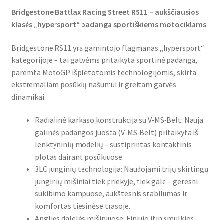
Bridgestone Battlax Racing Street RS11 – aukščiausios
klasės „hypersport“ padanga sportiškiems motociklams
Bridgestone RS11 yra gamintojo flagmanas „hypersport“
kategorijoje – tai gatvėms pritaikyta sportinė padanga,
paremta MotoGP išplėtotomis technologijomis, skirta
ekstremaliam posūkių našumui ir greitam gatvės
dinamikai.
Radialinė karkaso konstrukcija su V‑MS‑Belt: Nauja
galinės padangos juosta (V‑MS‑Belt) pritaikyta iš
lenktyninių modelių – sustiprintas kontaktinis
plotas dairant posūkiuose.
3LC junginių technologija: Naudojami trijų skirtingų
junginių mišiniai tiek priekyje, tiek gale – geresni
sukibimo kampuose, aukštesnis stabilumas ir
komfortas tiesinėse trasoje.
Anglies dalelės mišiniuose: Finiujo itin smulkios