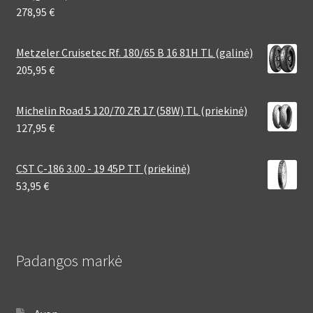
278,95
€
Metzeler Cruisetec Rf. 180/65 B 16 81H TL (galinė)
205,95
€
Michelin Road 5 120/70 ZR 17 (58W) TL (priekinė)
127,95
€
CST C-186 3.00 - 19 45P TT (priekinė)
53,95
€
Padangos markė